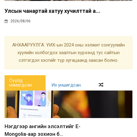
Улсын чанартай хатуу хучилттай а...
2026/08/06
АНХААРУУЛГА: УИХ-ын 2024 оны ээлжит сонгуулийн
хуулийн холбогдох заалтын хүрээнд тус сайтын
сэтгэгдэл хэсгийг түр хугацаанд хаасан болно.
Сүүлд
нэмэгдсэн
Их уншигдсан
Нэгдүгээр ангийн элсэлтийг E-
Mongolia-аар зохион б...