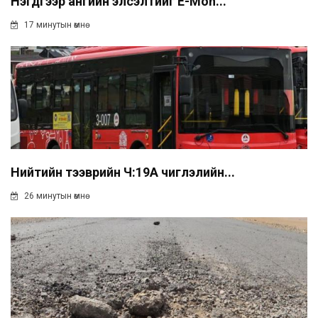
Нэгдүгээр ангийн элсэлтийг E-Mon...
17 минутын өмнө
Нийтийн тээврийн Ч:19А чиглэлийн...
26 минутын өмнө