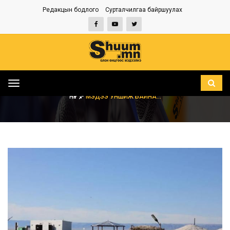
Редакцын бодлого
Сурталчилгаа байршуулах
Toggle
navigation
НҮҮР
МЭДЭЭ УНШИЖ БАЙНА...