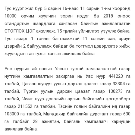
Тус нуурт жил бүр 5 сарын 16-наас 11 сарын 1-ны хооронд
10000 орчим жуулчин зорин ирдэг ба 2018 оноос
стандартын шаардлага хангасан байнгын ажиллагаатай
ОТОГЛОХ ЦЭГ ажиллаж, 15 төрлийн үйлчилгээ үзүүлж байна.
Тус газарт 1 тонны багтаамжтай 11 хогийн сав, ариун
цэврийн 2 байгууламж байдаг ба тогтмол цэвэрлэгээ хийж,
жуулчдын тав тухыг ханган ажиллаж байна.
Увс нуурын ай савын Улсын тусгай хамгаалалттай газар
нутгийн хамгаалалтын захиргаа нь Увс нуур 441223 га
талбай, Цагаан шувуут уулын дархан цаазат газар 33304 га
талбай, Түргэн уулын дархан цаазат газар 130273 га
талбай, “Ачит нуур-дэвэлийн арлын байгалийн цогцолборт
газар 211552 га талбай, Тэсийн голын байгалийн нөөц газар
103000 га талбай, Мөнгөтцахир байгалийн дурсгалт газар 630
га талбайг 28 ажилтан, байгаль хамгаалагч хариуцан
ажиллаж байна.