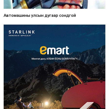
Автомашины улсын дугаар сондгой
тоогоор төгссөн бо...
28 минутын өмнө
Улаанбаатарт өдөртөө 30 хэм
дулаан
32 минутын өмнө
Улсын чанартай хатуу хучилттай