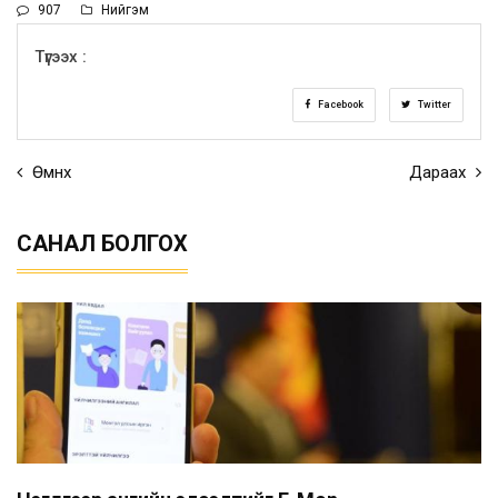
907
Нийгэм
Түгээх :
Facebook
Twitter
Өмнөх
Дараах
САНАЛ БОЛГОХ