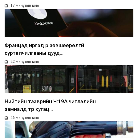
17 минутын өмнө
Францад иргэд рүү зөвшөөрөлгүй
сурталчилгааны дууд...
22 минутын өмнө
Нийтийн тээврийн Ч:19А чиглэлийн
замналд түр хугац...
26 минутын өмнө