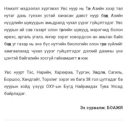
Нэмэлт мэдээлэл хүргэвэл Увс нуур нь Төв Азийн хээр тал
нутаг дахь гүехэн устай ханасан давст нуур бөгөөд Азийн
нүүдлийн шувуудын амьдралд чухал үүрэг гүйцэтгэдэг. Увс
нуурын ай сав газарт олон төрлийн шувууд, мэрэгчид болон
ирвэс, аргаль угалз, янгир зэрэг ховордсон ан амьтан байх
бөгөөд уг газар нь энэ бүс нутгийн биологийн олон төрөл зүйлийг
хамгаалахад чухал үүрэг гүйцэтгэдэг дэлхий дахины үнэ
цэнтэй байгалийн хосгүй гайхамшигт өв юм.
Увс нуурт Тэс, Нарийн, Хархираа, Түргэн, Хөндлөн, Сагиль,
Боршоо, Хандгайт, Торхлиг зэрэг их бага 38 гол цутгадаг ба
нуурын хойд үзүүр ОХУ-ын Бүгд Найрамдах Тува Улсад
байрладаг.
Эх сурвалж: БОАЖЯ