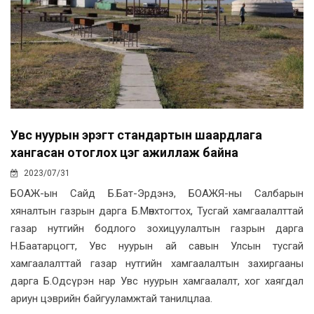
Увс нуурын эрэгт стандартын шаардлага
хангасан отоглох цэг ажиллаж байна
2023/07/31
БОАЖ-ын Сайд Б.Бат-Эрдэнэ, БОАЖЯ-ны Салбарын
хяналтын газрын дарга Б.Мөнхтогтох, Тусгай хамгаалалттай
газар нутгийн бодлого зохицуулалтын газрын дарга
Н.Баатарцогт, Увс нуурын ай савын Улсын тусгай
хамгаалалттай газар нутгийн хамгаалалтын захиргааны
дарга Б.Одсүрэн нар Увс нуурын хамгаалалт, хог хаягдал
ариун цэврийн байгууламжтай танилцлаа.