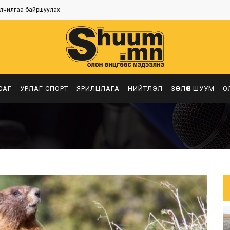
лчилгаа байршуулах
САГ
УРЛАГ СПОРТ
ЯРИЛЦЛАГА
НИЙТЛЭЛ
ЗӨВЛӨХ ШУУМ
О