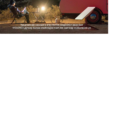
Тэгш, сондгойгоор замын
хөдөлгөөнд оролцох зохицуу...
2026/08/05
Тэгш, сондгойгоор хөдөлгөөнд
оролцуулах зохицуулал...
2026/08/05
Усны ослоор 59 хүн амь насаа
алджээ
2026/08/05
Гадаадын гэр бүлд үрчлэгдсэн
хүүхдүүд танилцах аял...
2026/08/05