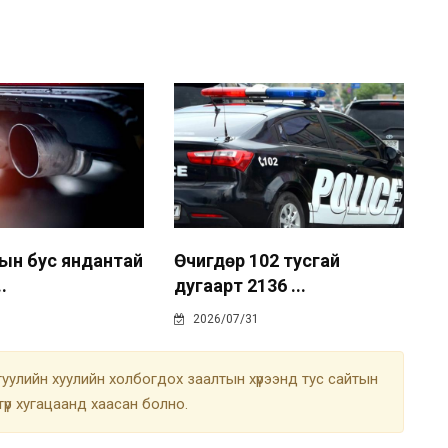
ын бус яндантай
Өчигдөр 102 тусгай
.
дугаарт 2136 ...
2026/07/31
улийн хуулийн холбогдох заалтын хүрээнд тус сайтын
түр хугацаанд хаасан болно.