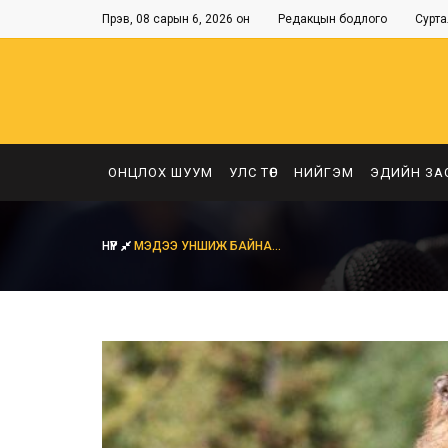
Пүрэв, 08 сарын 6, 2026 он
Редакцын бодлого
Сурта
ОНЦЛОХ ШУУМ
УЛС ТӨР
НИЙГЭМ
ЭДИЙН ЗА
НҮҮР
МЭДЭЭ УНШИЖ БАЙНА...