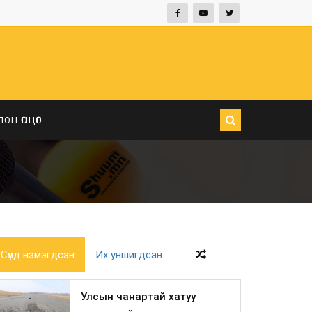
ЛОН ӨНЦӨГ
Сүүлд нэмэгдсэн
Их уншигдсан
Улсын чанартай хатуу