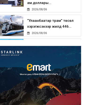
ам.доллары...
2026/08/06
“Улаанбаатар трам” төсөл
хэрэгжсэнээр жилд 446...
2026/08/06
Автомашины улсын дугаар
тэгш тоогоор төгссөн бол ө...
2026/08/06
Улаанбаатарт өдөртөө 29 хэм
дулаан
2026/08/06
Прокурорын байгууллага
өнгөрсөн долоо хоногт 29,44...
2026/08/05