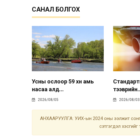
САНАЛ БОЛГОХ
Усны ослоор 59 хүн амь
Стандарт
насаа алд...
тээврийн..
2026/08/05
2026/08/03
АНХААРУУЛГА: УИХ-ын 2024 оны ээлжит сонгу
сэтгэгдэл хэсгийг 