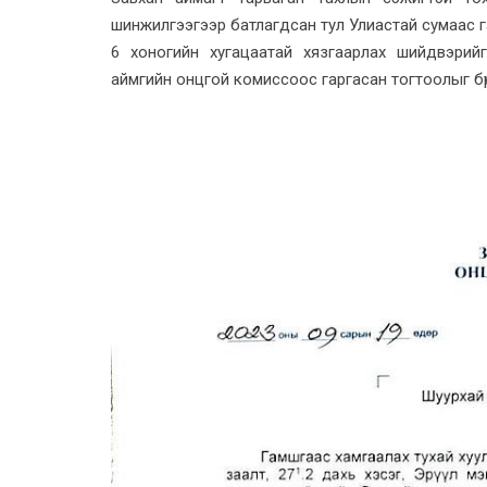
шинжилгээгээр батлагдсан тул Улиастай сумаас г
6 хоногийн хугацаатай хязгаарлах шийдвэрий
аймгийн онцгой комиссоос гаргасан тогтоолыг бүрэ