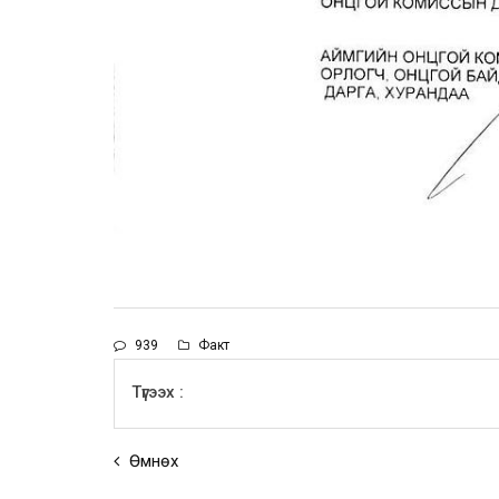
939
Факт
Түгээх :
Өмнөх