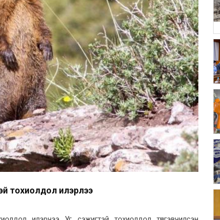
эй тохиолдол илэрлээ
хиолдол илэрчээ Уг сэжигтэй тохиолдол түргэвчилсэн