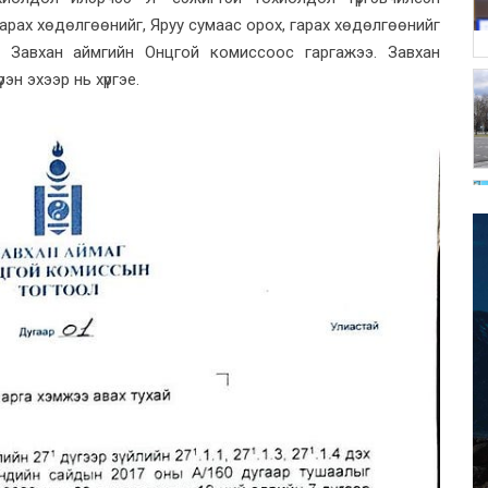
арах хөдөлгөөнийг, Яруу сумаас орох, гарах хөдөлгөөнийг
г Завхан аймгийн Онцгой комиссоос гаргажээ. Завхан
н эхээр нь хүргэе.