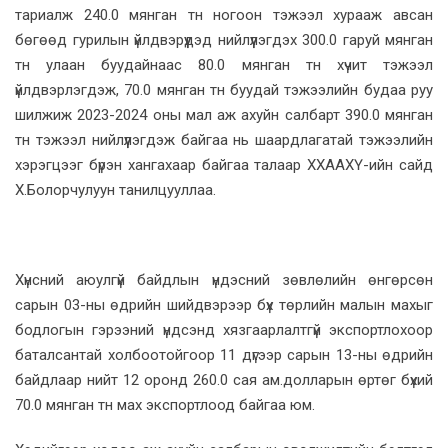
тариалж 240.0 мянган тн ногоон тэжээл хурааж авсан
бөгөөд гурилын үйлдвэрүүдэд нийлүүлэгдэх 300.0 гаруй мянган
тн улаан буудайнаас 80.0 мянган тн хүчит тэжээл
үйлдвэрлэгдэж, 70.0 мянган тн буудай тэжээлийн будаа руу
шилжиж 2023-2024 оны мал аж ахуйн салбарт 390.0 мянган
тн тэжээл нийлүүлэгдэж байгаа нь шаардлагатай тэжээлийн
хэрэгцээг бүрэн хангахаар байгаа талаар ХХААХҮ-ийн сайд
Х.Болорчулуун танилцууллаа.
Хүнсний аюулгүй байдлын үндэсний зөвлөлийн өнгөрсөн
сарын 03-ны өдрийн шийдвэрээр бүх төрлийн малын махыг
бодлогын гэрээний үндсэнд хязгаарлалтгүй экспортлохоор
баталсантай холбоотойгоор 11 дүгээр сарын 13-ны өдрийн
байдлаар нийт 12 оронд 260.0 сая ам.долларын өртөг бүхий
70.0 мянган тн мах экспортлоод байгаа юм.