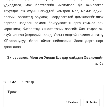
удирдлага, мах бэлтгэлийн чиглэлээр үйл ажиллагаа
явуулдаг аж ахуйн нэгжүүдтэй хамтран мал, махыг эдийн
засгийн эргэлтэд оруулах, шаардлагатай дэмжлэгийг үзүүлэх
зэргээр нэгдсэн зохион байгуулалтын арга хэмжээ авч
хэрэгжүүлэх, биелэлтэд хяналт тавих зэргийг Хүнс, хөдөө аж
ахуй, хөнгөн үйлдвэрийн сайд, Улсын онцгой комиссын гишүүн
Х.Болорчулуун болон аймаг, нийслэлийн Засаг дарга нарт
даалгалаа.
Эх сурвалж: Монгол Улсын Шадар сайдын Хэвлэлийн
алба
18955
Улс төр
Түгээх :
Facebook
Twitter