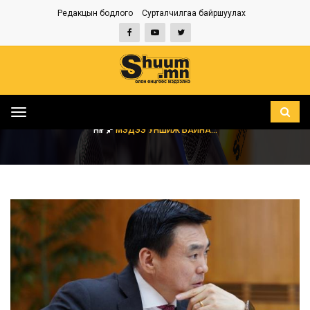
Редакцын бодлого
Сурталчилгаа байршуулах
Toggle
navigation
НҮҮР
МЭДЭЭ УНШИЖ БАЙНА...