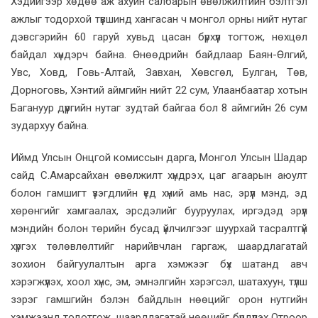
Хэдийгээр хөдөө аж ахуйн салбарын өвөлжилтийн бэлтгэл
ажлыг тодорхой түвшинд хангасан ч монгол орны нийт нутаг
дэвсгэрийн 60 гаруй хувьд цасан бүрхүүл тогтож, нөхцөл
байдал хүндэрч байна. Өнөөдрийн байдлаар Баян-Өлгий,
Увс, Ховд, Говь-Алтай, Завхан, Хөвсгөл, Булган, Төв,
Дорноговь, Хэнтий аймгийн нийт 22 сум, Улаанбаатар хотын
Багануур дүүргийн нутаг зудтай байгаа бол 8 аймгийн 26 сум
зудархуу байна.
Иймд Улсын Онцгой комиссын дарга, Монгол Улсын Шадар
сайд С.Амарсайхан өвөлжилт хүндрэх, цаг агаарын аюулт
болон гамшигт үзэгдлийн үед хүний амь нас, эрүүл мэнд, эд
хөрөнгийг хамгаалах, эрсдэлийг бууруулах, иргэдэд эрүүл
мэндийн болон төрийн бусад үйлчилгээг шуурхай тасралтгүй
хүргэх төлөвлөлтийг нарийвчлан гаргаж, шаардлагатай
зохион байгуулалтын арга хэмжээг бүх шатанд авч
хэрэгжүүлэх, хоол хүнс, эм, эмнэлгийн хэрэгсэл, шатахуун, түлш
зэрэг гамшгийн бэлэн байдлын нөөцийг орон нутгийн
хэмжээнд тодотгож, шаардлагатай нөөцийг бүрдүүлэх Отроор