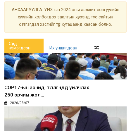
АНХААРУУЛГА: УИХ-ын 2024 оны ээлжит сонгуулийн
хуулийн холбогдох заалтын хүрээнд тус сайтын
сэтгэгдэл хэсгийг түр хугацаанд хаасан болно.
Сүүлд
нэмэгдсэн
Их уншигдсан
COP17-ын зочид, төлөөлөгчдөд үйлчлэх
250 орчим жол...
2026/08/07