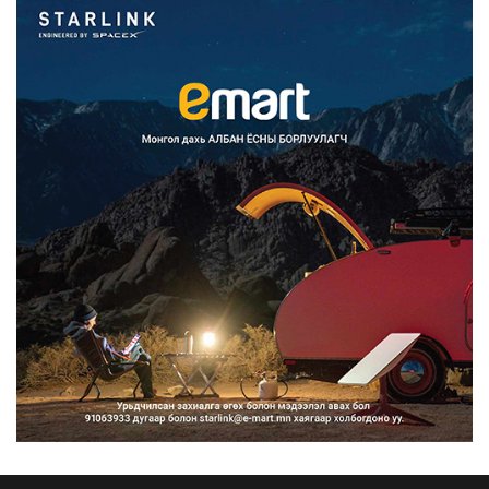
2026/08/07
Францад иргэд рүү зөвшөөрөлгүй
сурталчилгааны дууд...
2026/08/07
Нийтийн тээврийн Ч:19А чиглэлийн
замналд түр хугац...
2026/08/07