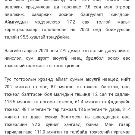
өвөлжих урьдчилсан дүн гарснаас 7.8 сая мал отроор
өвөлжиж, хаваржих зохион байгуулалт хийгдсэн.
Аймгуудын мэдээллээр 17.2 сая толгой малыг
хэрэгцээлэхээр төлөвлөсөн нь 2023 онд бойжуулсан
төлийн 95.5 хувьтай тэнцүү байна.
Засгийн газрын 2023 оны 279 дүгээр тогтоолын дагуу аймаг,
нийслэл, сум дүүрэгт аюулгүй нөөц бүрдүүлбэл зохих өвс
тэжээлийн хэмжээг тогтоон хүргүүлсэн.
Тус тогтоолын хүрээнд аймаг сумын аюулгүй нөөцөд нийт
20.2 мянган тн өвс, 8.0 мянган тн тэжээл бэлтгэж, өвс,
тэжээл бэлтгэсэн бол малчдын түвшинд 1.2 сая тн хадлан,
118.5 мянган тн ногоон тэжээл, 61.4 мянган тн үйлдвэрийн
тэжээл, 48.1 мянган тн гар тэжээл, 18.6 мянган тн дарш, 81.4
мянган тн давс, хужир бэлтгэсэн нь шаардагдах өвс,
тэжээлийн 92.3 хувийг хангаад байна. Мөн газар
тариалангаас 111.0 мянган га талбайд тэжээлийн ургамал