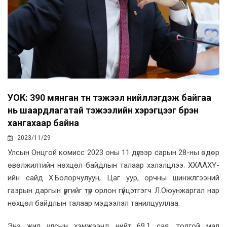
УОК: 390 мянган тн тэжээл нийлүүлэгдэж байгаа
нь шаардлагатай тэжээлийн хэрэгцээг бүрэн
хангахаар байна
2023/11/29
Улсын Онцгой комисс 2023 оны 11 дүгээр сарын 28-ны өдөр
өвөлжилтийн нөхцөл байдлын талаар хэлэлцлээ. ХХААХҮ-
ийн сайд Х.Болорчулуун, Цаг уур, орчны шинжлгээний
газрын даргын үүргийг түр орлон гүйцэтгэгч Л.Оюунжаргал нар
нөхцөл байдлын талаар мэдээлэл танилцууллаа.
Энэ жил улсын хэмжээнд нийт 69.1 сая, толгой мал