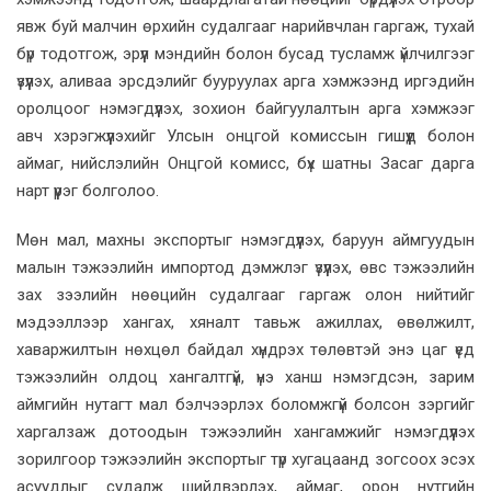
явж буй малчин өрхийн судалгааг нарийвчлан гаргаж, тухай
бүр тодотгож, эрүүл мэндийн болон бусад тусламж үйлчилгээг
үзүүлэх, аливаа эрсдэлийг бууруулах арга хэмжээнд иргэдийн
оролцоог нэмэгдүүлэх, зохион байгуулалтын арга хэмжээг
авч хэрэгжүүлэхийг Улсын онцгой комиссын гишүүд болон
аймаг, нийслэлийн Онцгой комисс, бүх шатны Засаг дарга
нарт үүрэг болголоо.
Мөн мал, махны экспортыг нэмэгдүүлэх, баруун аймгуудын
малын тэжээлийн импортод дэмжлэг үзүүлэх, өвс тэжээлийн
зах зээлийн нөөцийн судалгааг гаргаж олон нийтийг
мэдээллээр хангах, хяналт тавьж ажиллах, өвөлжилт,
хаваржилтын нөхцөл байдал хүндрэх төлөвтэй энэ цаг үед
тэжээлийн олдоц хангалтгүй, үнэ ханш нэмэгдсэн, зарим
аймгийн нутагт мал бэлчээрлэх боломжгүй болсон зэргийг
харгалзаж дотоодын тэжээлийн хангамжийг нэмэгдүүлэх
зорилгоор тэжээлийн экспортыг түр хугацаанд зогсоох эсэх
асуудлыг судалж шийдвэрлэх, аймаг, орон нутгийн