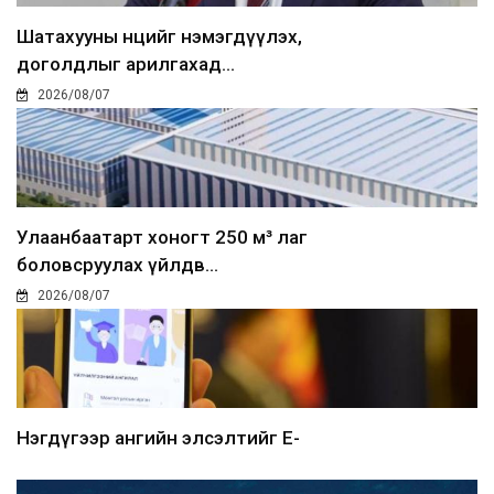
Шатахууны нөөцийг нэмэгдүүлэх,
доголдлыг арилгахад...
2026/08/07
Улаанбаатарт хоногт 250 м³ лаг
боловсруулах үйлдв...
2026/08/07
Нэгдүгээр ангийн элсэлтийг E-
Mongolia-аар зохион б...