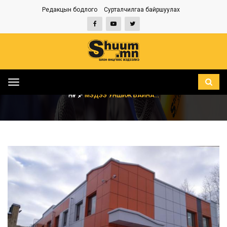
Редакцын бодлого
Сурталчилгаа байршуулах
Toggle
navigation
НҮҮР
МЭДЭЭ УНШИЖ БАЙНА...