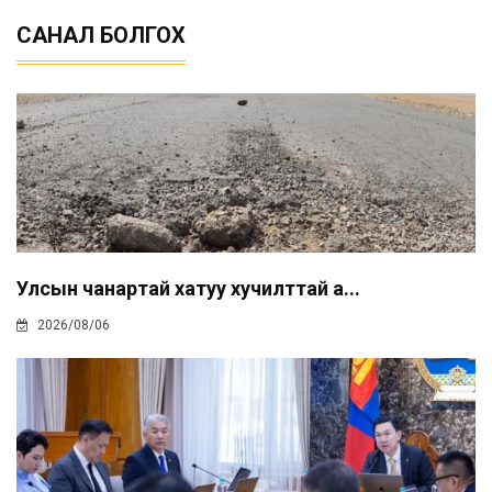
САНАЛ БОЛГОХ
Улсын чанартай хатуу хучилттай а...
2026/08/06