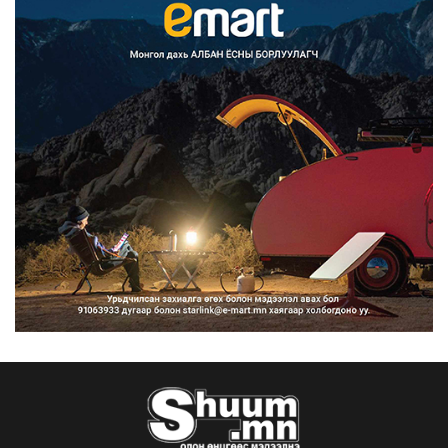
Монгол Улс COP17 бага хуралд 6.5
тэрбум ам.доллары...
2026/08/06
“Улаанбаатар трам” төсөл
хэрэгжсэнээр жилд 446...
2026/08/06
Автомашины улсын дугаар тэгш
тоогоор төгссөн бол ө...