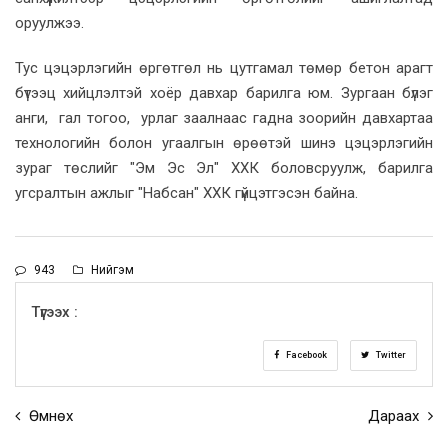
оруулжээ.
Тус цэцэрлэгийн өргөтгөл нь цутгамал төмөр бетон арагт
бүтээц хийцлэлтэй хоёр давхар барилга юм. Зургаан бүлэг
анги, гал тогоо, урлаг заалнаас гадна зоорийн давхартаа
технологийн болон угаалгын өрөөтэй шинэ цэцэрлэгийн
зураг төслийг "Эм Эс Эл" ХХК боловсруулж, барилга
угсралтын ажлыг "Набсан" ХХК гүйцэтгэсэн байна.
943
Нийгэм
Түгээх :
Facebook
Twitter
Өмнөх
Дараах