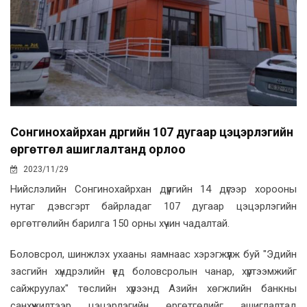
Сонгинохайрхан дүүргийн 107 дугаар цэцэрлэгийн
өргөтгөл ашиглалтанд орлоо
2023/11/29
Нийслэлийн Сонгинохайрхан дүүргийн 14 дүгээр хорооны
нутаг дэвсгэрт байрладаг 107 дугаар цэцэрлэгийн
өргөтгөлийн барилга 150 орны хүчин чадалтай.
Боловсрол, шинжлэх ухааны яамнаас хэрэгжүүлж буй "Эдийн
засгийн хүндрэлийн үед боловсролын чанар, хүртээмжийг
сайжруулах" төслийн хүрээнд Азийн хөгжлийн банкны
санхүүжилтээр цэцэрлэгийн өргөтгөлийг ашиглалтад