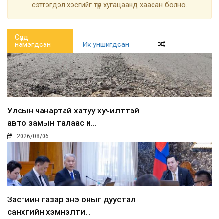
сэтгэгдэл хэсгийг түр хугацаанд хаасан болно.
Сүүлд
нэмэгдсэн
Их уншигдсан
Улсын чанартай хатуу хучилттай
авто замын талаас и...
2026/08/06
Засгийн газар энэ оныг дуустал
санхүүгийн хэмнэлти...