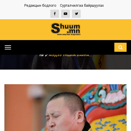
Редакцын бодлого
Сурталчилгаа байршуулах
Toggle
navigation
НҮҮР
МЭДЭЭ УНШИЖ БАЙНА...