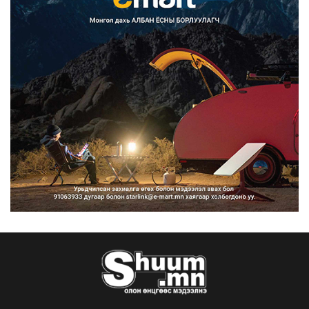
Францад иргэд рүү зөвшөөрөлгүй
сурталчилгааны дууд...
2026/08/07
Нийтийн тээврийн Ч:19А чиглэлийн
замналд түр хугац...
2026/08/07
Автомашины улсын дугаар сондгой
тоогоор төгссөн бо...