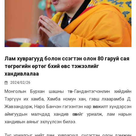
Лам хуврагууд болон сүсэгтэн олон 80 гаруй сая
төгрөгийн өртөг бүхий өвс тэжээлийг
хандивлалаа
2024/02/26
Монголын Бурхан шашны төв-Гандантэгчэнлин хийдийн
Тэргүүн их хамба, Хамба номун хан, гэвш лхаарамба Д.
Жавзандорж, Наро Банчэн гэгээнтэн нар өвөлжилт хүндэрсэн
аймгуудын малчдад хандив өгөхийг уриалж, лам нарын
хандивын аяныг эхлүүлсэн билээ.
Тус уриалгыг нийт лам, хуврагууд, сүсэгтэн олон дэмжин