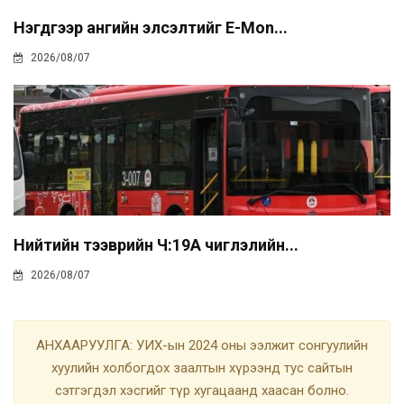
Нэгдүгээр ангийн элсэлтийг E-Mon...
2026/08/07
Нийтийн тээврийн Ч:19А чиглэлийн...
2026/08/07
АНХААРУУЛГА: УИХ-ын 2024 оны ээлжит сонгуулийн
хуулийн холбогдох заалтын хүрээнд тус сайтын
сэтгэгдэл хэсгийг түр хугацаанд хаасан болно.