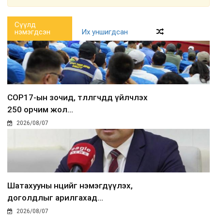
Сүүлд
нэмэгдсэн
Их уншигдсан
COP17-ын зочид, төлөөлөгчдөд үйлчлэх
250 орчим жол...
2026/08/07
Шатахууны нөөцийг нэмэгдүүлэх,
доголдлыг арилгахад...
2026/08/07