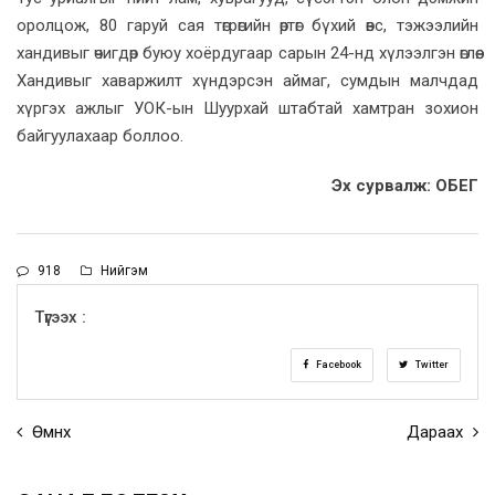
оролцож, 80 гаруй сая төгрөгийн өртөг бүхий өвс, тэжээлийн
хандивыг өчигдөр буюу хоёрдугаар сарын 24-нд хүлээлгэн өглөө.
Хандивыг хаваржилт хүндэрсэн аймаг, сумдын малчдад
хүргэх ажлыг УОК-ын Шуурхай штабтай хамтран зохион
байгуулахаар боллоо.
Эх сурвалж: ОБЕГ
918
Нийгэм
Түгээх :
Facebook
Twitter
Өмнөх
Дараах