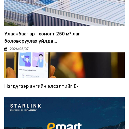
Улаанбаатарт хоногт 250 м³ лаг
боловсруулах үйлдв...
2026/08/07
Нэгдүгээр ангийн элсэлтийг E-
Mongolia-аар зохион б...
2026/08/07