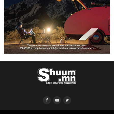
Нийтийн тээврийн Ч:19А чиглэлийн
замналд түр хугац...
2026/08/07
Автомашины улсын дугаар сондгой
тоогоор төгссөн бо...
2026/08/07