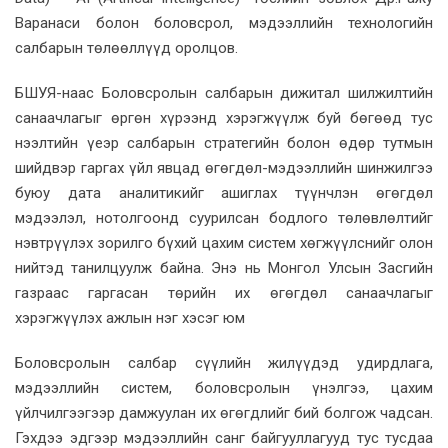
Варанаси болон боловсрол, мэдээллийн технологийн
салбарын төлөөллүүд оролцов.
БШУЯ-наас Боловсролын салбарын дижитал шилжилтийн
санаачлагыг өргөн хүрээнд хэрэгжүүлж буй бөгөөд тус
нээлтийн үеэр салбарын стратегийн болон өдөр тутмын
шийдвэр гаргах үйл явцад өгөгдөл-мэдээллийн шинжилгээ
буюу дата аналитикийг ашиглах түүнчлэн өгөгдөл
мэдээлэл, нотолгоонд суурилсан бодлого төлөвлөлтийг
нэвтрүүлэх зорилго бүхий цахим систем хөгжүүлснийг олон
нийтэд танилцуулж байна. Энэ нь Монгол Улсын Засгийн
газраас гаргасан төрийн их өгөгдөл санаачлагыг
хэрэгжүүлэх ажлын нэг хэсэг юм
Боловсролын салбар сүүлийн жилүүдэд удирдлага,
мэдээллийн систем, боловсролын үнэлгээ, цахим
үйлчилгээгээр дамжуулан их өгөгдлийг бий болгож чадсан.
Гэхдээ эдгээр мэдээллийн санг байгууллагууд тус тусдаа