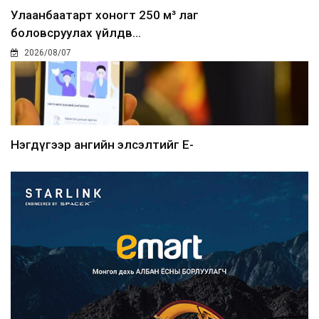
Улаанбаатарт хоногт 250 м³ лаг
боловсруулах үйлдв...
2026/08/07
Нэгдүгээр ангийн элсэлтийг E-
Mongolia-аар зохион б...
2026/08/07
Францад иргэд рүү зөвшөөрөлгүй
сурталчилгааны дууд...
2026/08/07