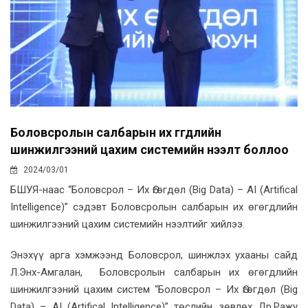
Боловсролын салбарын их өгөгдлийн
шинжилгээний цахим системийн нээлт боллоо
2024/03/01
БШУЯ-наас “Боловсрол – Их Өгөгдөл (Big Data) – AI (Artifical
Intelligence)” сэдэвт Боловсролын салбарын их өгөгдлийн
шинжилгээний цахим системийн нээлтийг хийлээ.
Энэхүү арга хэмжээнд Боловсрол, шинжлэх ухааны сайд
Л.Энх-Амгалан, Боловсролын салбарын их өгөгдлийн
шинжилгээний цахим систем “Боловсрол – Их Өгөгдөл (Big
Data) – AI (Artifical Intelligence)” төслийн зөвлөх Др.Ражу