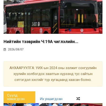
Нийтийн тээврийн Ч:19А чиглэлийн...
2026/08/07
АНХААРУУЛГА: УИХ-ын 2024 оны ээлжит сонгуулийн
хуулийн холбогдох заалтын хүрээнд тус сайтын
сэтгэгдэл хэсгийг түр хугацаанд хаасан болно.
Сүүлд
нэмэгдсэн
Их уншигдсан