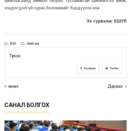
ажиллагаанд хиймэл оюуны тусламжтай шинжилгээ хийж,
хоцрогдолгүй сурах боломжийг бүрдүүлэх юм.
Эх сурвалж: БШУЯ
890
Нийгэм
Түгээх :
Facebook
Twitter
Өмнөх
Дараах
САНАЛ БОЛГОХ