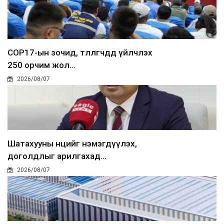
COP17-ын зочид, төлөөлөгчдөд үйлчлэх
250 орчим жол...
2026/08/07
Шатахууны нөөцийг нэмэгдүүлэх,
доголдлыг арилгахад...
2026/08/07