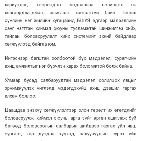
хариуцдаг, хоорондоо мэдээллээ солилцох нь
хязгаардлагдмал, ашиглалт хангалтгүй байв. Тэгвэл
сүүлийн нэг жилийн хугацаанд БШУЯ эдгээр мэдээллийн
санг нэгтгэн хиймэл оюуны тусламжтай шинжилгээ хийх,
тайлан, боловсруулалт хийх системийг эхний байдлаар
хөгжүүлээд байгаа юм.
Ингэснээр багштай холбоотой бүх мэдээлэл, сурагчийн
ахиц амжилтыг нэг бүрчлэн харах боломжтой болж байна.
Улмаар бусад салбаруудтай мэдээлэл солилцох явцыг
эрчимжүүлэх чиглэлд мэдэгдэхүйц ахиц дэвшил гаргах
алхам боллоо.
Цаашдаа энэхүү хөгжүүлэлтээр олон төрөлт их өгөгдлийг
боловсруулж, хиймэл оюуны арга зүйг өргөн ашиглаж буй
бөгөөд боловсролын салбарын шийдвэр гаргах үйл явц,
сургалт, тэр дундаа хүүхэд, залуучуудын сурах үйл