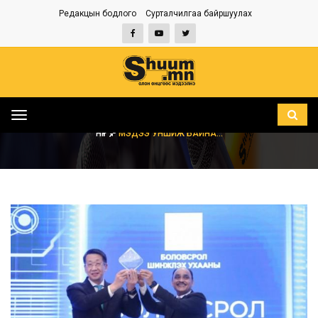
Редакцын бодлого
Сурталчилгаа байршуулах
Toggle
navigation
НҮҮР
МЭДЭЭ УНШИЖ БАЙНА...