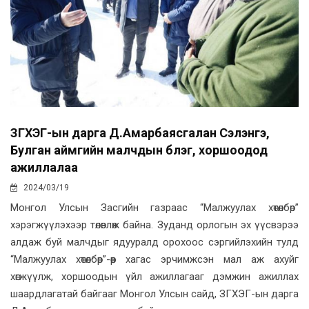
ЗГХЭГ-ын дарга Д.Амарбаясгалан Сэлэнгэ,
Булган аймгийн малчдын бүлэг, хоршоодод
ажиллалаа
2024/03/19
Монгол Улсын Засгийн газраас “Малжуулах хөтөлбөр”
хэрэгжүүлэхээр төлөвлөж байна. Зуданд орлогын эх үүсвэрээ
алдаж буй малчдыг ядууралд орохоос сэргийлэхийн тулд
“Малжуулах хөтөлбөр”-өөр хагас эрчимжсэн мал аж ахуйг
хөгжүүлж, хоршоодын үйл ажиллагааг дэмжин ажиллах
шаардлагатай байгааг Монгол Улсын сайд, ЗГХЭГ-ын дарга