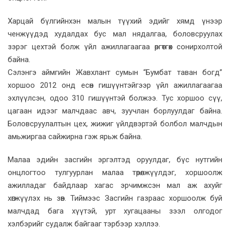
Харцай бүлгийнхэн малын түүхий эдийг хямд үнээр
ченжүүдэд худалдах бус мал нядалгаа, боловсруулах
зэрэг цехтэй болж үйл ажиллагаагаа өргөтгөх сонирхолтой
байна.
Сэлэнгэ аймгийн Жавхлант сумын “Бумбат таван богд”
хоршоо 2012 онд есөн гишүүнтэйгээр үйл ажиллагаагаа
эхлүүлсэн, одоо 310 гишүүнтэй болжээ. Тус хоршоо сүү,
цагаан идээг малчдаас авч, зуучлан борлуулдаг байна.
Боловсруулалтын цех, жижиг үйлдвэртэй болбол малчдын
амьжиргаа сайжирна гэж ярьж байна.
Малаа эдийн засгийн эргэлтэд оруулдаг, бүс нутгийн
онцлогтоо тулгуурлан малаа төрөлжүүлдэг, хоршоолж
ажилладаг байдлаар хагас эрчимжсэн мал аж ахуйг
хөгжүүлэх нь зөв. Тиймээс Засгийн газраас хоршоолж буй
малчдад бага хүүтэй, урт хугацааны зээл олгодог
хэлбэрийг судалж байгааг тэрбээр хэллээ.