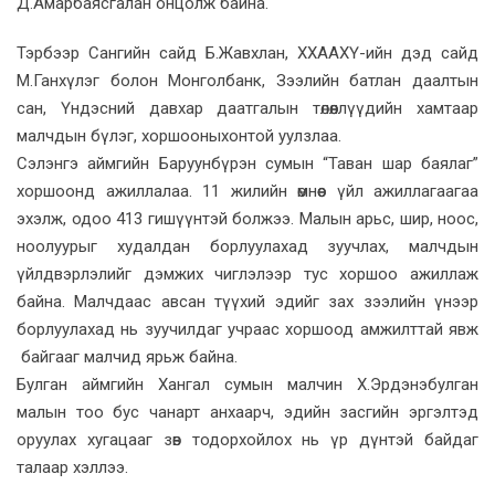
Д.Амарбаясгалан онцолж байна.
Тэрбээр Сангийн сайд Б.Жавхлан, ХХААХҮ-ийн дэд сайд
М.Ганхүлэг болон Монголбанк, Зээлийн батлан даалтын
сан, Үндэсний давхар даатгалын төлөөллүүдийн хамтаар
малчдын бүлэг, хоршооныхонтой уулзлаа.
Сэлэнгэ аймгийн Баруунбүрэн сумын “Таван шар баялаг”
хоршоонд ажиллалаа. 11 жилийн өмнөөс үйл ажиллагаагаа
эхэлж, одоо 413 гишүүнтэй болжээ. Малын арьс, шир, ноос,
ноолуурыг худалдан борлуулахад зуучлах, малчдын
үйлдвэрлэлийг дэмжих чиглэлээр тус хоршоо ажиллаж
байна. Малчдаас авсан түүхий эдийг зах зээлийн үнээр
борлуулахад нь зуучилдаг учраас хоршоод амжилттай явж
байгааг малчид ярьж байна.
Булган аймгийн Хангал сумын малчин Х.Эрдэнэбулган
малын тоо бус чанарт анхаарч, эдийн засгийн эргэлтэд
оруулах хугацааг зөв тодорхойлох нь үр дүнтэй байдаг
талаар хэллээ.