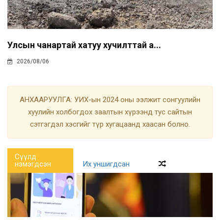
Улсын чанартай хатуу хучилттай а...
2026/08/06
АНХААРУУЛГА: УИХ-ын 2024 оны ээлжит сонгуулийн
хуулийн холбогдох заалтын хүрээнд тус сайтын
сэтгэгдэл хэсгийг түр хугацаанд хаасан болно.
Сүүлд
нэмэгдсэн
Их уншигдсан