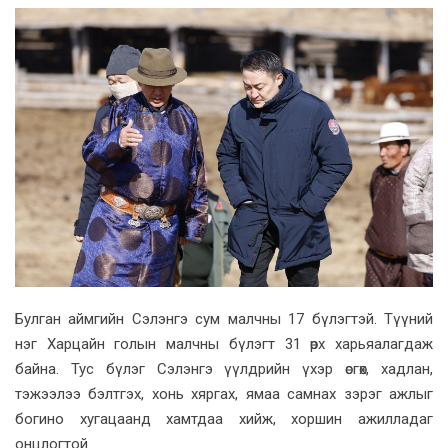
Булган аймгийн Сэлэнгэ сум малчны 17 бүлэгтэй. Түүний
нэг Харцайн голын малчны бүлэгт 31 өрх харьяалагдаж
байна. Тус бүлэг Сэлэнгэ үүлдрийн үхэр өсгөх, хадлан,
тэжээлээ бэлтгэх, хонь хяргах, ямаа самнах зэрэг ажлыг
богино хугацаанд хамтдаа хийж, хоршин ажилладаг
онцлогтой.