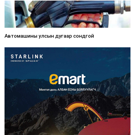
Автомашины улсын дугаар сондгой
тоогоор төгссөн бо...
36 минутын өмнө
Улаанбаатарт өдөртөө 30 хэм
дулаан
40 минутын өмнө