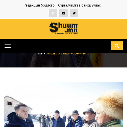
Редакцын бодлого
Сурталчилгаа байршуулах
Toggle
navigation
НҮҮР
МЭДЭЭ УНШИЖ БАЙНА...