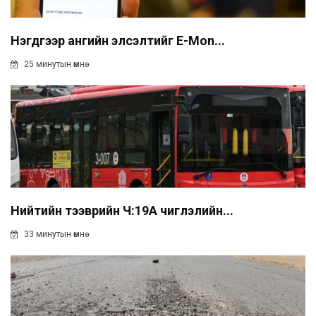
Нэгдүгээр ангийн элсэлтийг E-Mon...
25 минутын өмнө
Нийтийн тээврийн Ч:19А чиглэлийн...
33 минутын өмнө