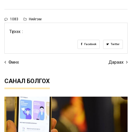
1083
Нийгэм
Түгээх :
Facebook
Twitter
Өмнөх
Дараах
САНАЛ БОЛГОХ