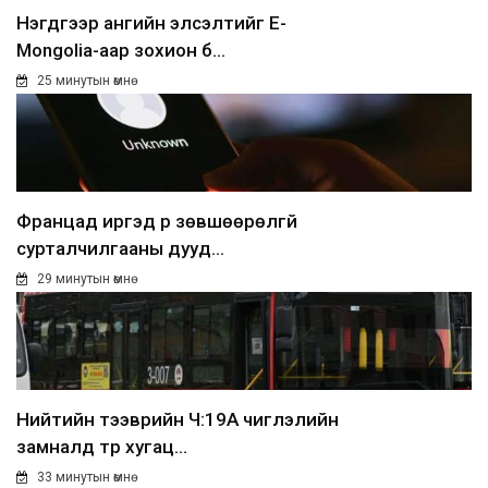
Нэгдүгээр ангийн элсэлтийг E-
Mongolia-аар зохион б...
25 минутын өмнө
Францад иргэд рүү зөвшөөрөлгүй
сурталчилгааны дууд...
29 минутын өмнө
Нийтийн тээврийн Ч:19А чиглэлийн
замналд түр хугац...
33 минутын өмнө