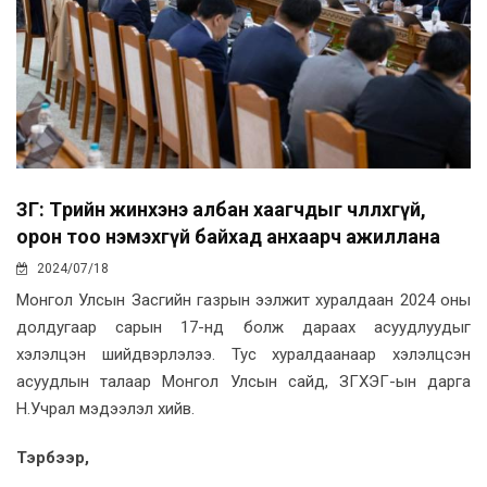
ЗГ: Төрийн жинхэнэ албан хаагчдыг чөлөөлөхгүй,
орон тоо нэмэхгүй байхад анхаарч ажиллана
2024/07/18
Монгол Улсын Засгийн газрын ээлжит хуралдаан 2024 оны
долдугаар сарын 17-нд болж дараах асуудлуудыг
хэлэлцэн шийдвэрлэлээ. Тус хуралдаанаар хэлэлцсэн
асуудлын талаар Монгол Улсын сайд, ЗГХЭГ-ын дарга
Н.Учрал мэдээлэл хийв.
Тэрбээр,