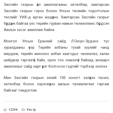
Засгийн газрын үйл ажиллагааны хөтөлбөр, хамтарсан
Засгийн газрын гэрээ болон Улсын төсвийн тодотголын
төслийг УИХ-д өргөн мэдүүлнэ. Хамтарсан Засгийн газрыг
бүрдүүлж байгаа улс төрийн гурван намын төлөөллөөс бүрдсэн
Ажлын хэсэг ажиллаж байна.
Монгол Улсын Ерөнхий сайд Л.Оюун-Эрдэнэ тус
хуралдааны үеэр Төрийн албаны тухай хуулийг чанд
мөрдөж, төрийн жинхэнэ албан хаагчдыг чөлөөлөх, халах
шийдвэр гаргахгүй байх, орон тоо нэмэхгүй байхад анхаарч
ажиллахыг сайд нарт үүрэг болгосон гэдгийг тэрбээр хэллээ.
Мөн Засгийн газрын эхний 100 хоногт эхлүүлэх төсөл,
хөтөлбөр болон хэрэгжүүлэх ажлын төлөвлөгөөг гаргаж
байгааг тэмдэглэв.
12294
Улс төр