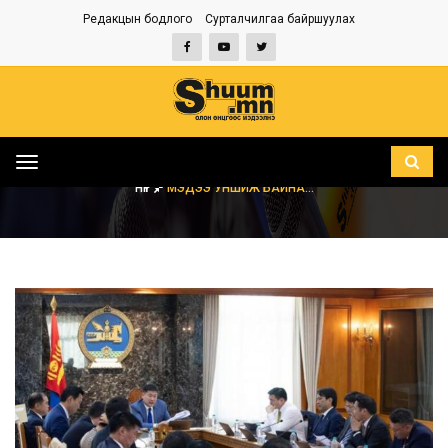
Редакцын бодлого
Сурталчилгаа байршуулах
Toggle
navigation
НҮҮР
МЭДЭЭ УНШИЖ БАЙНА...