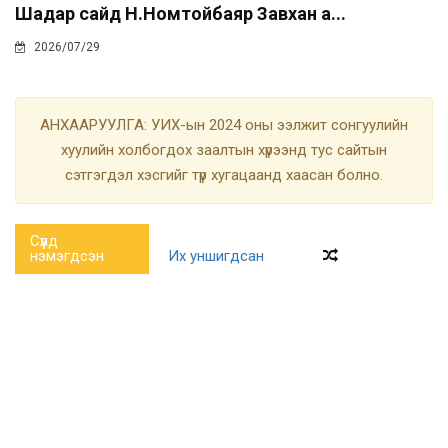
Шадар сайд Н.Номтойбаяр Завхан а...
2026/07/29
АНХААРУУЛГА: УИХ-ын 2024 оны ээлжит сонгуулийн
хуулийн холбогдох заалтын хүрээнд тус сайтын
сэтгэгдэл хэсгийг түр хугацаанд хаасан болно.
Сүүлд
нэмэгдсэн
Их уншигдсан