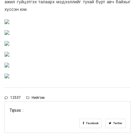
ажил гүйцэтгэх талаарх мэдээллийг тухай бүрт авч байхыг
хүссэн юм.
12537
Нийгэм
Түгээх :
Facebook
Twitter