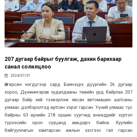
207 дугаар байрыг буулгаж, дахин барихаар
санал солилцлоо
2024/07/31
Өнгөрсөн нэгдүгээр сард Баянзүрх дүүргийн 26 дугаар
хороо, Дүнжингарав худалдааны төвийн урд байрлах 207
дугаар байр хий тээвэрлэж явсан автомашин шатсаны
улмаас дэлбэрэлтэд өртсөн хэрэг гарсан. Үүний улмаас тус
байрны 63 өрхийн 218 оршин суугчид өнөөдрийг хүртэл
түрээсийн орон сууцанд амьдарч байна. Хуулийн
байгууллагын хамтарсан ажлын хэсгээс гал гарсан