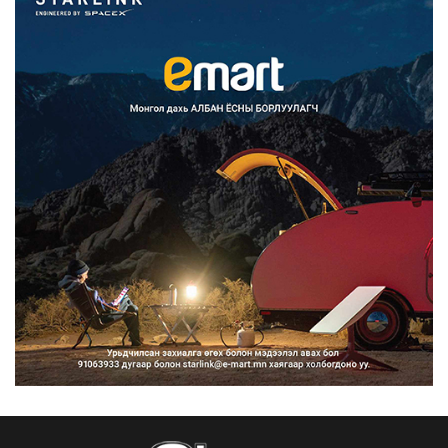
Францад иргэд рүү зөвшөөрөлгүй
сурталчилгааны дууд...
2026/08/07
Нийтийн тээврийн Ч:19А чиглэлийн
замналд түр хугац...
2026/08/07