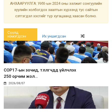
АНХААРУУЛГА: УИХ-ын 2024 оны ээлжит сонгуулийн
хуулийн холбогдох заалтын хүрээнд тус сайтын
сэтгэгдэл хэсгийг түр хугацаанд хаасан болно.
Сүүлд
нэмэгдсэн
Их уншигдсан
COP17-ын зочид, төлөөлөгчдөд үйлчлэх
250 орчим жол...
2026/08/07