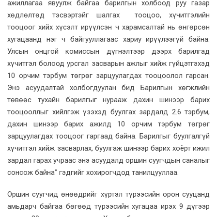
ажиллагаа явуулж байгаа барилгын холбоод руу газар
хөдлөлтөд тэсвэртэйг шалгах тооцоо, хүчитгэлийн
тооцоог хийх хүсэлт ирүүлсэн ч харамсалтай нь өнгөрсөн
хугацаанд нэг ч байгууллагаас хариу ирүүлээгүй байна.
Улсын онцгой комиссын дүгнэлтээр дээрх барилгад
хүчитгэл болоод урсгал засварын ажлыг хийж гүйцэтгэхэд
10 орчим тэрбум төгрөг зарцуулагдах тооцоолол гарсан.
Энэ асуудалтай холбогдуулан бид Барилгын хөгжлийн
төвөөс тухайн барилгыг нурааж дахин шинээр барих
тооцооллыг хийлгэж үзэхэд буулгах зардалд 2.6 тэрбум,
дахин шинээр барих ажилд 10 орчим тэрбум төгрөг
зарцуулагдах тооцоог гаргаад байна. Барилгыг буулгалгүй
хүчитгэл хийж засварлах, буулгаж шинээр барих хоёрт ижил
зардал гарах учраас энэ асуудалд оршин суугчдын саналыг
сонсож байна” гэдгийг хохирогчдод танилцууллаа.
Оршин суугчид өнөөдрийг хүртэл түрээсийн орон сууцанд
амьдарч байгаа бөгөөд түрээсийн хугацаа ирэх 9 дүгээр