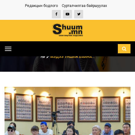
Редакцын бодлого
Сурталчилгаа байршуулах
Toggle
navigation
НҮҮР
МЭДЭЭ УНШИЖ БАЙНА...