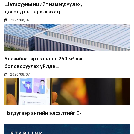
Шатахууны нөөцийг нэмэгдүүлэх,
доголдлыг арилгахад...
2026/08/07
Улаанбаатарт хоногт 250 м³ лаг
боловсруулах үйлдв...
2026/08/07
Нэгдүгээр ангийн элсэлтийг E-
Mongolia-аар зохион б...
2026/08/07