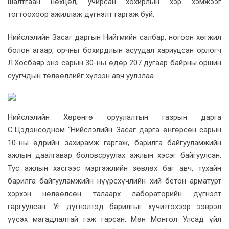
шалтгаан нөхцөл, учирсан хохирлын хэр хэмжээг
тогтоохоор ажиллаж дүгнэлт гаргаж буй.
Нийслэлийн Засаг даргын Нийгмийн салбар, ногоон хөгжил
болон агаар, орчны бохирдлын асуудал хариуцсан орлогч
Л.Хосбаяр энэ сарын 30-ны өдөр 207 дугаар байрны оршин
суугчдын төлөөллийг хүлээн авч уулзлаа.
Нийслэлийн Хөрөнгө оруулалтын газрын дарга
С.Цэдэнсодном “Нийслэлийн Засаг дарга өнгөрсөн сарын
10-ны өдрийн захирамж гаргаж, барилга байгууламжийн
ажлын даалгавар боловсруулах ажлын хэсэг байгуулсан.
Тус ажлын хэсгээс мэргэжлийн зөвлөх баг авч, тухайн
барилга байгууламжийн нүүрсхүчлийн хий бетон арматурт
хэрхэн нөлөөлсөн талаарх лабораторийн дүгнэлт
гаргуулсан. Уг дүгнэлтэд барилгыг хүчитгэхээр зэврэл
үүсэх магадлалтай гэж гарсан. Мөн Монгол Улсад үйл