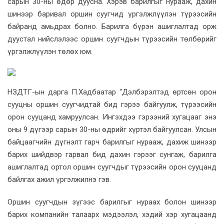
сарын 30-ны өдөр дуусна. Хэрэв барилгыг нурааж, дахин
шинээр баривал оршин суугчид үргэлжлүүлэн түрээсийн
байранд амьдрах болно. Барилга бүрэн ашиглалтад орж
дуустал нийслэлээс оршин суугчдын түрээсийн төлбөрийг
үргэлжлүүлэн төлөх юм.
НЗДТГ-ын дарга П.Хадбаатар “Дэлбэрэлтэд өртсөн орон
сууцны оршин суугчидтай бид гэрээ байгуулж, түрээсийн
орон сууцанд хамруулсан. Ингэхдээ гэрээний хугацааг энэ
оны 9 дүгээр сарын 30-ны өдрийг хүртэл байгуулсан. Улсын
байцаагчийн дүгнэлт гарч барилгыг нурааж, дахиж шинээр
барих шийдвэр гарвал бид дахин гэрээг сунгаж, барилга
ашиглалтад ортол оршин суугчдыг түрээсийн орон сууцанд
байлгах ажил үргэлжилнэ гэв.
Оршин суугчдын зүгээс барилгыг нураах болон шинээр
барих компанийн талаарх мэдээлэл, хэдий хэр хугацаанд