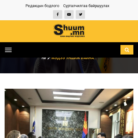
Редакцын бодлого
Сурталчилгаа байршуулах
Toggle
navigation
НҮҮР
МЭДЭЭ УНШИЖ БАЙНА...