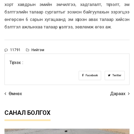
хорт хавдрын эмийн эмчилгээ, хадгалалт, түгээлт, эм
бэлтгэлийн талаар сургалтыг зохион байгуулахын зэрэгцээ
өнгөрсөн 6 сарын хугацаанд эм хүлээн авах талаар хийсэн
бэлтгэл ажлынхаа талаар үнэлгээ, зөвлөмж өгөх аж.
11791
Нийгэм
Түгээх :
Facebook
Twitter
Өмнөх
Дараах
САНАЛ БОЛГОХ