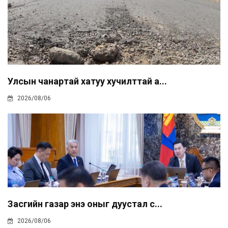
Улсын чанартай хатуу хучилттай а...
2026/08/06
Засгийн газар энэ оныг дуустал с...
2026/08/06