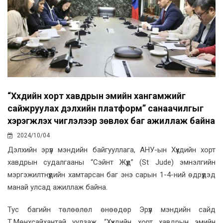
“Хүүхдийн хорт хавдрын эмийн хангамжийг
сайжруулах дэлхийн платформ” санаачилгыг
хэрэгжүүлэх чиглэлээр зөвлөх баг ажиллаж байна
2024/10/04
Дэлхийн эрүүл мэндийн байгууллага, АНУ-ын Хүүхдийн хорт
хавдрын судалгааны “Сэйнт Жүүд” (St Jude) эмнэлгийн
мэргэжилтнүүдийн хамтарсан баг энэ сарын 1-4-ний өдрүүдэд
манай улсад ажиллаж байна.
Тус багийн төлөөлөл өнөөдөр Эрүүл мэндийн сайд
Т.Мөнхсайхантай уулзаж, “Хүүхдийн хорт хавдрын эмийн