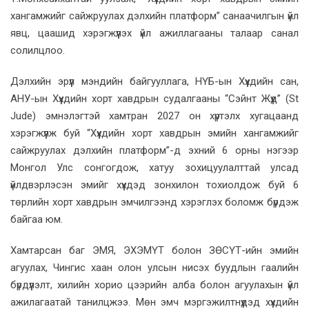
хангамжийг сайжруулах дэлхийн платформ” санаачилгын үйл
явц, цаашид хэрэгжүүлэх үйл ажиллагааны талаар санал
солилцлоо.
Дэлхийн эрүүл мэндийн байгууллага, НҮБ-ын Хүүхдийн сан,
АНУ-ын Хүүхдийн хорт хавдрын судалгааны “Сэйнт Жүүд” (St
Jude) эмнэлэгтэй хамтран 2027 он хүртэлх хугацаанд
хэрэгжүүлж буй “Хүүхдийн хорт хавдрын эмийн хангамжийг
сайжруулах дэлхийн платформ”-д эхний 6 орны нэгээр
Монгол Улс сонгогдож, хатуу зохицуулалттай улсад
үйлдвэрлэсэн эмийг хүүхдэд зонхилон тохиолдож буй 6
төрлийн хорт хавдрын эмчилгээнд хэрэглэх боломж бүрдэж
байгаа юм.
Хамтарсан баг ЭМЯ, ЭХЭМҮТ болон ЗӨСҮТ-ийн эмийн
агуулах, Чингис хаан олон улсын нисэх буудлын гаалийн
бүрдүүлэлт, хилийн хорио цээрийн алба болон агуулахын үйл
ажилагаатай танилцжээ. Мөн эмч мэргэжилтнүүдэд хүүхдийн