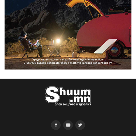
2026/08/06
“Улаанбаатар трам” төсөл
хэрэгжсэнээр жилд 446...
2026/08/06
Автомашины улсын дугаар тэгш
тоогоор төгссөн бол ө...
2026/08/06