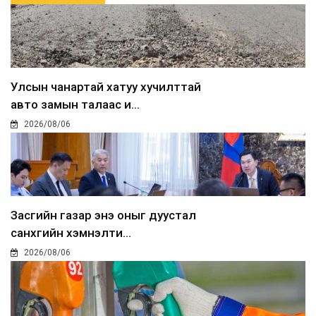
Улсын чанартай хатуу хучилттай
авто замын талаас и...
2026/08/06
Засгийн газар энэ оныг дуустал
санхүүгийн хэмнэлти...
2026/08/06