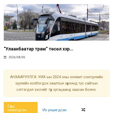
“Улаанбаатар трам” төсөл хэр...
2026/08/06
АНХААРУУЛГА: УИХ-ын 2024 оны ээлжит сонгуулийн
хуулийн холбогдох заалтын хүрээнд тус сайтын
сэтгэгдэл хэсгийг түр хугацаанд хаасан болно.
Сүүлд
нэмэгдсэн
Их уншигдсан