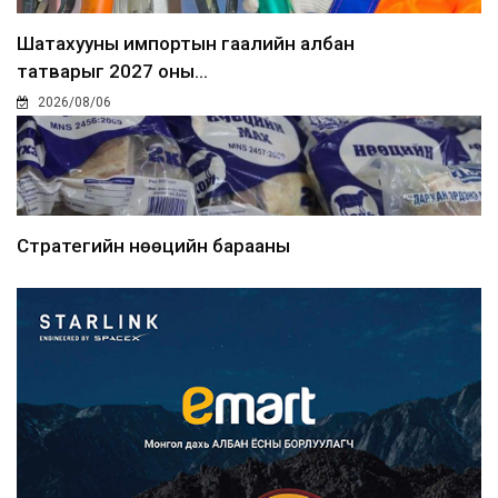
Шатахууны импортын гаалийн албан
татварыг 2027 оны...
2026/08/06
Стратегийн нөөцийн барааны
хяналтыг цахим системээ...
2026/08/06
Монгол Улс COP17 бага хуралд 6.5
тэрбум ам.доллары...