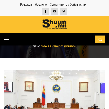
Редакцын бодлого
Сурталчилгаа байршуулах
Toggle
navigation
НҮҮР
МЭДЭЭ УНШИЖ БАЙНА...