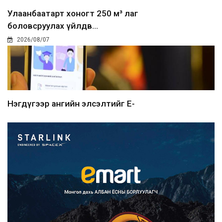
Улаанбаатарт хоногт 250 м³ лаг
боловсруулах үйлдв...
2026/08/07
Нэгдүгээр ангийн элсэлтийг E-
Mongolia-аар зохион б...
2026/08/07
Францад иргэд рүү зөвшөөрөлгүй
сурталчилгааны дууд...
2026/08/07