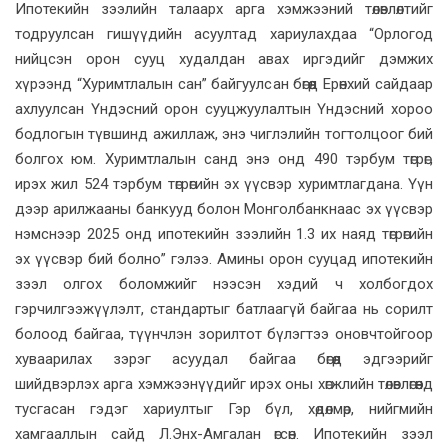
Ипотекийн зээлийн талаарх арга хэмжээний төлөвлөлтийг
тодруулсан гишүүдийн асуултад хариулахдаа “Орлогод
нийцсэн орон сууц худалдан авах иргэдийг дэмжих
хүрээнд “Хуримтлалын сан” байгуулсан бөгөөд Ерөнхий сайдаар
ахлуулсан Үндэсний орон сууцжуулалтын Үндэсний хороо
бодлогын түвшинд ажиллаж, энэ чиглэлийн тогтолцоог бий
болгох юм. Хуримтлалын санд энэ онд 490 тэрбум төгрөг,
ирэх жил 524 тэрбум төгрөгийн эх үүсвэр хуримтлагдана. Үүн
дээр арилжааны банкууд болон Монголбанкнаас эх үүсвэр
нэмснээр 2025 онд ипотекийн зээлийн 1.3 их наяд төгрөгийн
эх үүсвэр бий болно” гэлээ. Амины орон сууцад ипотекийн
зээл олгох боломжийг нээсэн хэдий ч холбогдох
гэрчилгээжүүлэлт, стандартыг батлаагүй байгаа нь сорилт
болоод байгаа, түүнчлэн зорилтот бүлэгтээ оновчтойгоор
хуваарилах зэрэг асуудал байгаа бөгөөд эдгээрийг
шийдвэрлэх арга хэмжээнүүдийг ирэх оны хөгжлийн төлөвлөгөөнд
тусгасан гэдэг хариултыг Гэр бүл, хөдөлмөр, нийгмийн
хамгааллын сайд Л.Энх-Амгалан өгсөн. Ипотекийн зээл