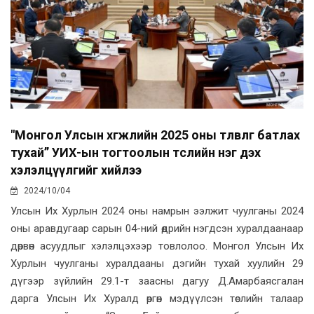
"Монгол Улсын хөгжлийн 2025 оны төлөвлөгөө батлах
тухай” УИХ-ын тогтоолын төслийн нэг дэх
хэлэлцүүлгийг хийлээ
2024/10/04
Улсын Их Хурлын 2024 оны намрын ээлжит чуулганы 2024
оны аравдугаар сарын 04-ний өдрийн нэгдсэн хуралдаанаар
дөрвөн асуудлыг хэлэлцэхээр товлолоо. Монгол Улсын Их
Хурлын чуулганы хуралдааны дэгийн тухай хуулийн 29
дүгээр зүйлийн 29.1-т заасны дагуу Д.Амарбаясгалан
дарга Улсын Их Хуралд өргөн мэдүүлсэн төслийн талаар