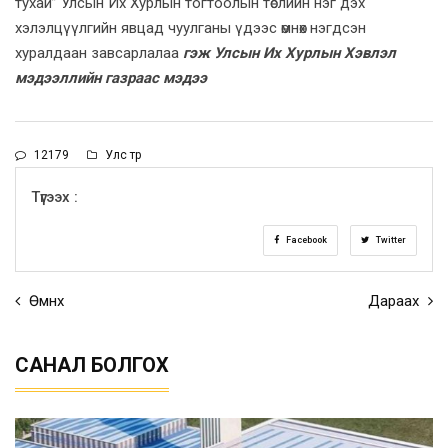
тухай” Улсын Их Хурлын тогтоолын төслийн нэг дэх
хэлэлцүүлгийн явцад чуулганы үдээс өмнөх нэгдсэн
хуралдаан завсарлалаа
гэж Улсын Их Хурлын Хэвлэл
мэдээллийн газраас мэдээ
12179
Улс төр
Түгээх :
Facebook
Twitter
Өмнөх
Дараах
САНАЛ БОЛГОХ