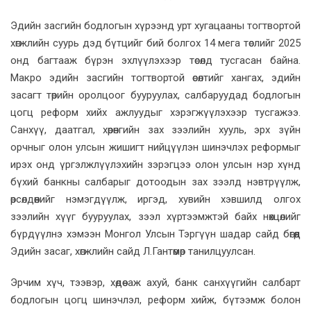
Эдийн засгийн бодлогын хүрээнд урт хугацааны тогтвортой
хөгжлийн суурь дэд бүтцийг бий болгох 14 мега төслийг 2025
онд багтааж бүрэн эхлүүлэхээр төсөлд тусгасан байна.
Макро эдийн засгийн тогтвортой өсөлтийг хангах, эдийн
засагт төрийн оролцоог бууруулах, салбаруудад бодлогын
цогц реформ хийх ажлуудыг хэрэгжүүлэхээр тусгажээ.
Санхүү, даатгал, хөрөнгийн зах зээлийн хууль, эрх зүйн
орчныг олон улсын жишигт нийцүүлэн шинэчлэх реформыг
ирэх онд үргэлжлүүлэхийн зэрэгцээ олон улсын нэр хүнд
бүхий банкны салбарыг дотоодын зах зээлд нэвтрүүлж,
өрсөлдөөнийг нэмэгдүүлж, иргэд, хувийн хэвшилд олгох
зээлийн хүүг бууруулах, зээл хүртээмжтэй байх нөхцөлийг
бүрдүүлнэ хэмээн Монгол Улсын Тэргүүн шадар сайд бөгөөд
Эдийн засаг, хөгжлийн сайд Л.Гантөмөр танилцуулсан.
Эрчим хүч, тээвэр, хөдөө аж ахуй, банк санхүүгийн салбарт
бодлогын цогц шинэчлэл, реформ хийж, бүтээмж болон