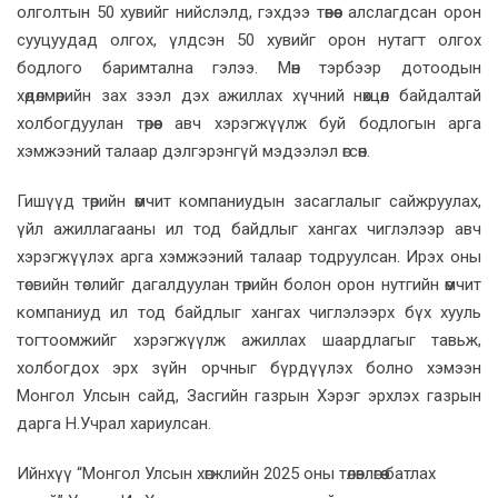
олголтын 50 хувийг нийслэлд, гэхдээ төвөөс алслагдсан орон
сууцуудад олгох, үлдсэн 50 хувийг орон нутагт олгох
бодлого баримтална гэлээ. Мөн тэрбээр дотоодын
хөдөлмөрийн зах зээл дэх ажиллах хүчний нөхцөл байдалтай
холбогдуулан төрөөс авч хэрэгжүүлж буй бодлогын арга
хэмжээний талаар дэлгэрэнгүй мэдээлэл өгсөн.
Гишүүд төрийн өмчит компаниудын засаглалыг сайжруулах,
үйл ажиллагааны ил тод байдлыг хангах чиглэлээр авч
хэрэгжүүлэх арга хэмжээний талаар тодруулсан. Ирэх оны
төсвийн төслийг дагалдуулан төрийн болон орон нутгийн өмчит
компаниуд ил тод байдлыг хангах чиглэлээрх бүх хууль
тогтоомжийг хэрэгжүүлж ажиллах шаардлагыг тавьж,
холбогдох эрх зүйн орчныг бүрдүүлэх болно хэмээн
Монгол Улсын сайд, Засгийн газрын Хэрэг эрхлэх газрын
дарга Н.Учрал хариулсан.
Ийнхүү “Монгол Улсын хөгжлийн 2025 оны төлөвлөгөө батлах