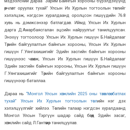
мэдээлсний дараа “Зарим Байнгын хорооны бүрэлдэхүүнд
өөрчлөлт оруулах тухай” Улсын Их Хурлын тогтоолын төслийг
хэлэлцэж, нэгдсэн хуралдаанд оролцсон гишүүдийн 76.8
хувь нь дэмжсэнээр батлагдав. Иймд Улсын Их Хурлын
дарга Д.Амарбаясгалан эцсийн найруулгыг танилцуулсан.
Энэхүү тогтоолоор Улсын Их Хурлын гишүүн Б.Найдалааг
Төрийн байгуулалтын байнгын хорооны, Улсын Их Хурлын
гишүүн Г.Уянгахишигийг Эдийн засгийн байнгын хорооны
гишүүнээс чөлөөлж, Улсын Их Хурлын гишүүн Б.Найдалааг
Эдийн засгийн байнгын хорооны, Улсын Их Хурлын гишүүн
Г.Уянгахишигийг Төрийн байгуулалтын байнгын хорооны
гишүүнээр баталлаа.
Дараа нь
“Монгол Улсын хөгжлийн 2025 оны төлөвлөгөө батлах
тухай” Улсын Их Хурлын тогтоолын төсл
ийн нэг дэх
хэлэлцүүлгийг хийлээ. Төслийн талаар нэгдсэн хуралдаанд
Монгол Улсын Тэргүүн шадар сайд бөгөөд Эдийн засаг,
хөгжлийн сайд Л.Гантөмөр танилцуулав.