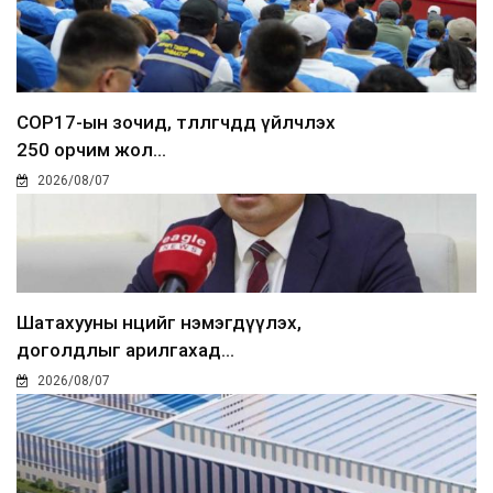
COP17-ын зочид, төлөөлөгчдөд үйлчлэх
250 орчим жол...
2026/08/07
Шатахууны нөөцийг нэмэгдүүлэх,
доголдлыг арилгахад...
2026/08/07