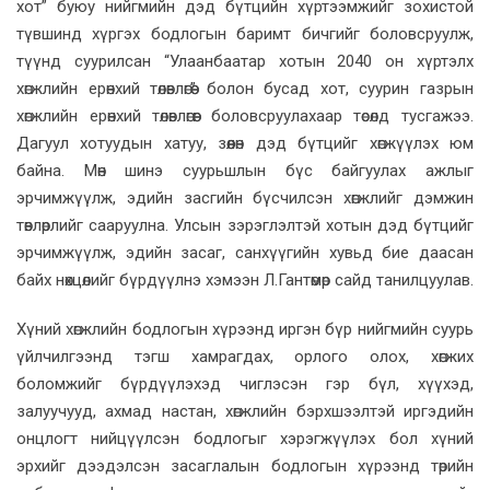
хот” буюу нийгмийн дэд бүтцийн хүртээмжийг зохистой
түвшинд хүргэх бодлогын баримт бичгийг боловсруулж,
түүнд суурилсан “Улаанбаатар хотын 2040 он хүртэлх
хөгжлийн ерөнхий төлөвлөгөө” болон бусад хот, суурин газрын
хөгжлийн ерөнхий төлөвлөгөөг боловсруулахаар төсөлд тусгажээ.
Дагуул хотуудын хатуу, зөөлөн дэд бүтцийг хөгжүүлэх юм
байна. Мөн шинэ суурьшлын бүс байгуулах ажлыг
эрчимжүүлж, эдийн засгийн бүсчилсэн хөгжлийг дэмжин
төвлөрлийг сааруулна. Улсын зэрэглэлтэй хотын дэд бүтцийг
эрчимжүүлж, эдийн засаг, санхүүгийн хувьд бие даасан
байх нөхцөлийг бүрдүүлнэ хэмээн Л.Гантөмөр сайд танилцуулав.
Хүний хөгжлийн бодлогын хүрээнд иргэн бүр нийгмийн суурь
үйлчилгээнд тэгш хамрагдах, орлого олох, хөгжих
боломжийг бүрдүүлэхэд чиглэсэн гэр бүл, хүүхэд,
залуучууд, ахмад настан, хөгжлийн бэрхшээлтэй иргэдийн
онцлогт нийцүүлсэн бодлогыг хэрэгжүүлэх бол хүний
эрхийг дээдэлсэн засаглалын бодлогын хүрээнд төрийн