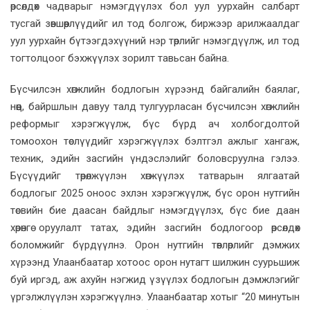
өрсөлдөх чадварыг нэмэгдүүлэх бол уул уурхайн салбарт
тусгай зөвшөөрлүүдийг ил тод болгож, биржээр арилжаалдаг
уул уурхайн бүтээгдэхүүний нэр төрлийг нэмэгдүүлж, ил тод
тогтолцоог бэхжүүлэх зорилт тавьсан байна.
Бүсчилсэн хөгжлийн бодлогын хүрээнд байгалийн баялаг,
нөөц, байршлын давуу талд тулгуурласан бүсчилсэн хөгжлийн
реформыг хэрэгжүүлж, бүс бүрд ач холбогдолтой
томоохон төслүүдийг хэрэгжүүлэх бэлтгэл ажлыг хангаж,
техник, эдийн засгийн үндэслэлийг боловсруулна гэлээ.
Бүсүүдийг төрөлжүүлэн хөгжүүлэх татварын ялгаатай
бодлогыг 2025 оноос эхлэн хэрэгжүүлж, бүс орон нутгийн
төсвийн бие даасан байдлыг нэмэгдүүлэх, бүс бие даан
хөрөнгө оруулалт татах, эдийн засгийн бодлогоор өрсөлдөх
боломжийг бүрдүүлнэ. Орон нутгийн төвлөрлийг дэмжих
хүрээнд Улаанбаатар хотоос орон нутагт шилжин суурьшиж
буй иргэд, аж ахуйн нэгжид үзүүлэх бодлогын дэмжлэгийг
үргэлжлүүлэн хэрэгжүүлнэ. Улаанбаатар хотыг “20 минутын