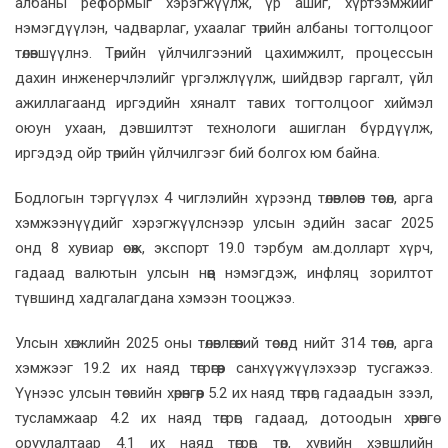
албаны реформыг хэрэгжүүлж, үр ашиг, хүртээмжийг
нэмэгдүүлэн, чадварлаг, ухаалаг төрийн албаны тогтолцоог
төлөвшүүлнэ. Төрийн үйлчилгээний цахимжилт, процессын
дахин инженерчлэлийг үргэлжлүүлж, шийдвэр гаргалт, үйл
ажиллагаанд иргэдийн хяналт тавих тогтолцоог хиймэл
оюун ухаан, дэвшилтэт технологи ашиглан бүрдүүлж,
иргэдэд ойр төрийн үйлчилгээг бий болгох юм байна.
Бодлогын тэргүүлэх 4 чиглэлийн хүрээнд төлөвлөсөн төсөл, арга
хэмжээнүүдийг хэрэгжүүлснээр улсын эдийн засаг 2025
онд 8 хувиар өсөж, экспорт 19.0 тэрбум ам.долларт хүрч,
гадаад валютын улсын нөөц нэмэгдэж, инфляц зорилтот
түвшинд хадгалагдана хэмээн тооцжээ.
Улсын хөгжлийн 2025 оны төлөвлөгөөний төсөлд нийт 314 төсөл, арга
хэмжээг 19.2 их наяд төгрөгөөр санхүүжүүлэхээр тусгажээ.
Үүнээс улсын төсвийн хөрөнгөөр 5.2 их наяд төгрөг, гадаадын зээл,
тусламжаар 4.2 их наяд төгрөг, гадаад, дотоодын хөрөнгө
оруулалтаар 4.1 их наяд төгрөг, төр, хувийн хэвшлийн