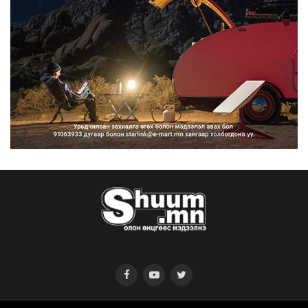
Нийтийн тээврийн Ч:19А чиглэлийн
замналд түр хугац...
2026/08/07
Автомашины улсын дугаар сондгой
тоогоор төгссөн бо...
2026/08/07