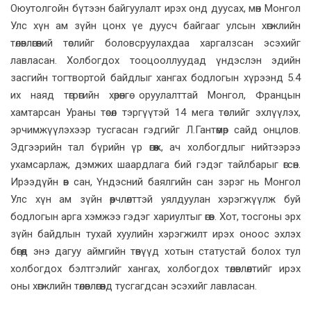
Оюутолгойн бүтээн байгуулалт ирэх онд дуусах, мөн Монгол
Улс хүн ам зүйн цонх үе дуусч байгааг улсын хөгжлийн
төлөвлөгөөний төслийг боловсруулахдаа харгалзсан эсэхийг
лавласан. Холбогдох тооцооллуудад үндэслэн эдийн
засгийн тогтвортой байдлыг хангах бодлогын хүрээнд 5.4
их наяд төгрөгийн хөрөнгө оруулалттай Монгол, Францын
хамтарсан Ураны төсөл тэргүүтэй 14 мега төслийг эхлүүлэх,
эрчимжүүлэхээр тусгасан гэдгийг Л.Гантөмөр сайд онцлов.
Эдгээрийн тал бүрийн үр өгөөж, ач холбогдлыг нийтээрээ
ухамсарлаж, дэмжих шаардлага бий гэдэг тайлбарыг өгсөн.
Ирээдүйн өв сан, Үндэсний баялгийн сан зэрэг нь Монгол
Улс хүн ам зүйн өөрчлөлттэй уялдуулан хэрэгжүүлж буй
бодлогын арга хэмжээ гэдэг хариултыг өгөв. Хот, тосгоны эрх
зүйн байдлын тухай хуулийн хэрэгжилт ирэх оноос эхлэх
бөгөөд энэ дагуу аймгийн төвүүд хотын статустай болох тул
холбогдох бэлтгэлийг хангах, холбогдох төлөвлөлтийг ирэх
оны хөгжлийн төлөвлөгөөнд тусгагдсан эсэхийг лавласан.