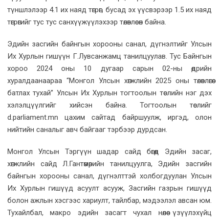
түншлэлээр 4.1 их наяд төгрөг, бусад эх үүсвэрээр 1.5 их наяд
төгрөгийг тус тус санхүүжүүлэхээр төлөвлөсөн байна.
Эдийн засгийн байнгын хорооны санал, дүгнэлтийг Улсын
Их Хурлын гишүүн Г.Лувсанжамц танилцуулав. Тус Байнгын
хороо 2024 оны 10 дугаар сарын 02-ны өдрийн
хуралдаанаараа “Монгол Улсын хөгжлийн 2025 оны төлөвлөгөө
батлах тухай” Улсын Их Хурлын тогтоолын төслийн нэг дэх
хэлэлцүүлгийг хийсэн байна. Тогтоолын төслийг
d.parliament.mn цахим сайтад байршуулж, иргэд, олон
нийтийн саналыг авч байгааг тэрбээр дурдсан.
Монгол Улсын Тэргүүн шадар сайд бөгөөд Эдийн засаг,
хөгжлийн сайд Л.Гантөмөрийн танилцуулга, Эдийн засгийн
байнгын хорооны санал, дүгнэлттэй холбогдуулан Улсын
Их Хурлын гишүүд асуулт асууж, Засгийн газрын гишүүд
болон ажлын хэсгээс хариулт, тайлбар, мэдээлэл авсан юм.
Тухайлбал, макро эдийн засагт чухал нөлөө үзүүлэхүйц