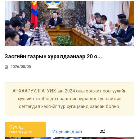
Засгийн газрын хуралдаанаар 20 о...
2026/08/05
АНХААРУУЛГА: УИХ-ын 2024 оны ээлжит сонгуулийн
хуулийн холбогдох заалтын хүрээнд тус сайтын
сэтгэгдэл хэсгийг түр хугацаанд хаасан болно.
Сүүлд
нэмэгдсэн
Их уншигдсан