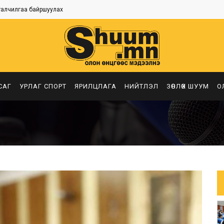
талчилгаа байршуулах
САГ
УРЛАГ СПОРТ
ЯРИЛЦЛАГА
НИЙТЛЭЛ
ЗӨВЛӨХ ШУУМ
О