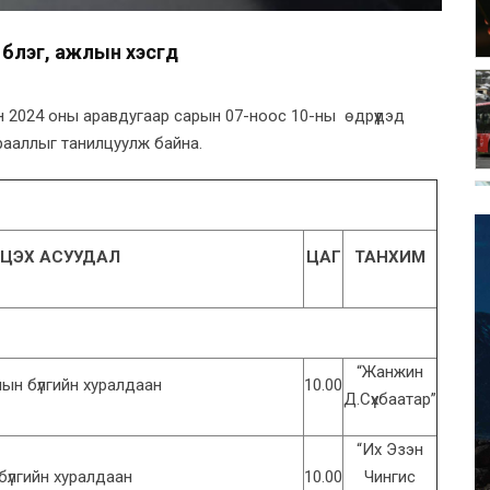
үлэг, ажлын хэсгүүд
йн 2024 оны аравдугаар сарын 07-ноос 10-ны өдрүүдэд
рааллыг танилцуулж байна.
ЦЭХ АСУУДАЛ
ЦАГ
ТАНХИМ
“Жанжин
ын бүлгийн хуралдаан
10.00
Д.Сүхбаатар”
“Их Эзэн
үлгийн хуралдаан
10.00
Чингис