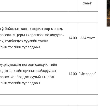
хаан”
үй байдлыг хангах зорилгоор мопед,
эгсэл, скүүтерын хэрэглээг зохицуулах
14.00
334 тоот
гах, холбогдох хуулийн төсөл
ажлын хэсгийн хуралдаан
ууцжуулахад ногоон санхүүжилтийн
богдох эрх зүйн орчныг сайжруулах
14.00
“Их засаг”
гаргах, холбогдох хуулийн төсөл
ажлын хэсгийн хуралдаан