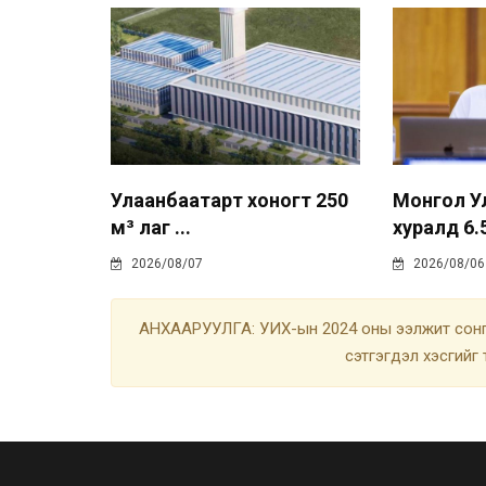
Улаанбаатарт хоногт 250
Монгол У
м³ лаг ...
хуралд 6.5
2026/08/07
2026/08/06
АНХААРУУЛГА: УИХ-ын 2024 оны ээлжит сонгу
сэтгэгдэл хэсгийг 