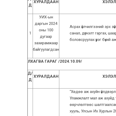
ХУРАЛДААН
ХЭЛЭЛ
Д
УИХ-ын
даргын 2024
Асрах үйлчилгээний эрх зү
оны 100
1
санал, дүгнэлт гаргах, ш
дугаар
боловсруулах үүрэг бүхий 
захирамжаар
байгуулагдсан
ЛХАГВА ГАРАГ /2024.10.09/
Д/
ХУРАЛДААН
ХЭЛЭЛ
Д
“Хөдөө аж ахуйн үйлдвэр
Уламжлалт мал аж ахуйд 
өөрчлөлтөөс шалтгаалсан
хууль, Улсын Их Хурлын 