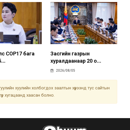
лс COP17 бага
Засгийн газрын
...
хуралдаанаар 20 о...
2026/08/05
улийн хуулийн холбогдох заалтын хүрээнд тус сайтын
түр хугацаанд хаасан болно.