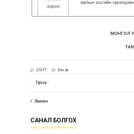
ажлын хэсгийн хуралдаан
хороо
МОНГОЛ У
ТАМ
21677
Улс төр
Түгээх :
Өмнөх
САНАЛ БОЛГОХ