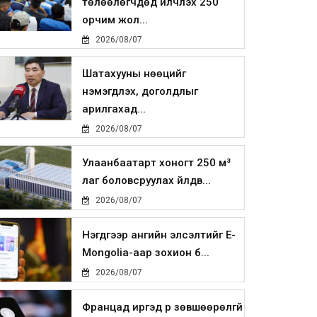
төлөөлөгчдөд үйлчлэх 250
орчим жол...
2026/08/07
Шатахууны нөөцийг
нэмэгдүүлэх, доголдлыг
арилгахад...
2026/08/07
Улаанбаатарт хоногт 250 м³
лаг боловсруулах үйлдв...
2026/08/07
Нэгдүгээр ангийн элсэлтийг E-
Mongolia-аар зохион б...
2026/08/07
Францад иргэд рүү зөвшөөрөлгүй