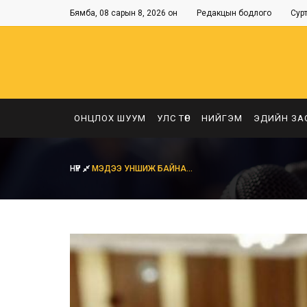
Бямба, 08 сарын 8, 2026 он
Редакцын бодлого
Сур
ОНЦЛОХ ШУУМ
УЛС ТӨР
НИЙГЭМ
ЭДИЙН ЗА
НҮҮР
МЭДЭЭ УНШИЖ БАЙНА...