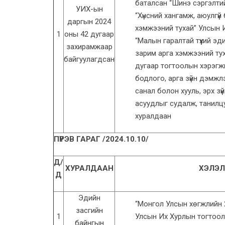
баталсан “Шинэ сэргэлтий
УИХ-ын
“Хүнсний хангамж, аюулгүй
даргын 2024
хэмжээний тухай” Улсын И
1
оны 42 дугаар
“Малын гаралтай түүхий э
захирамжаар
зарим арга хэмжээний ту
байгуулагдсан
дугаар тогтоолын хэрэгжил
бодлого, арга зүйн дэмжлэ
санал болон хууль, эрх з
асуудлыг судалж, танилцуу
хуралдаан
ПҮРЭВ ГАРАГ /2024.10.10/
Д/
ХУРАЛДААН
ХЭЛЭЛ
Д
Эдийн
“Монгол Улсын хөгжлийн 
засгийн
1
Улсын Их Хурлын тогтоолын
байнгын