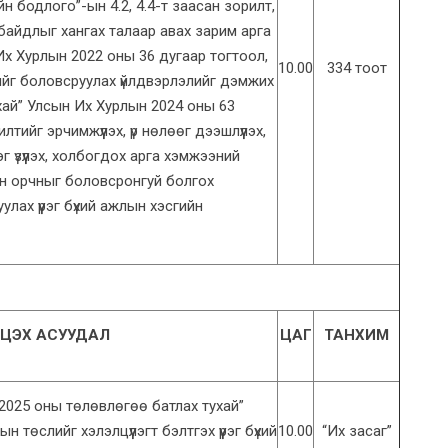
н бодлого”-ын 4.2, 4.4-т заасан зорилт,
 байдлыг хангах талаар авах зарим арга
х Хурлын 2022 оны 36 дугаар тогтоол,
10.00
334 тоот
дийг боловсруулах үйлдвэрлэлийг дэмжих
хай” Улсын Их Хурлын 2024 оны 63
тийг эрчимжүүлэх, үр нөлөөг дээшлүүлэх,
г үзүүлэх, холбогдох арга хэмжээний
үйн орчныг боловсронгуй болгох
лах үүрэг бүхий ажлын хэсгийн
ЦЭХ АСУУДАЛ
ЦАГ
ТАНХИМ
2025 оны төлөвлөгөө батлах тухай”
 төслийг хэлэлцүүлэгт бэлтгэх үүрэг бүхий
10.00
“Их засаг”