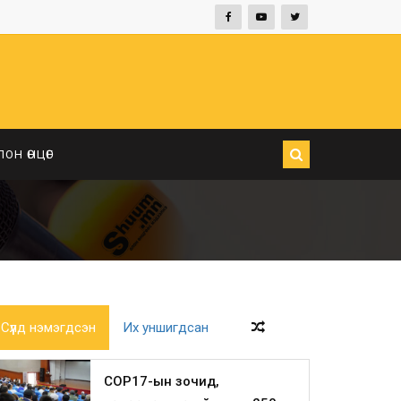
ЛОН ӨНЦӨГ
Сүүлд нэмэгдсэн
Их уншигдсан
COP17-ын зочид,