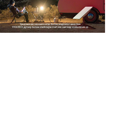
2026/08/06
Засгийн газар энэ оныг
дуустал санхүүгийн хэмнэлти...
2026/08/06
Шатахууны импортын гаалийн
албан татварыг 2027 оны...
2026/08/06
Стратегийн нөөцийн барааны
хяналтыг цахим системээ...
2026/08/06
Монгол Улс COP17 бага
хуралд 6.5 тэрбум
ам.доллары...