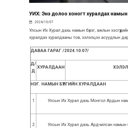
УИХ: Энэ долоо хоногт хуралдах намын б
2024/10/07
Улсын Их Хурал дахь намын бүлэг, ажлын хэсгүүди
хуралдах хуралдааны тов, хэлэлцэх асуудлын да
ДАВАА ГАРАГ /2024.10.07/
Д/
ХУРАЛДААН
ХЭЛЭЛ
Д
НЭГ. НАМЫН БҮЛГИЙН ХУРАЛДААН
1
Улсын Их Хурал дахь Монгол Ардын нам
2
Улсын Их Хурал дахь Ардчилсан намын б