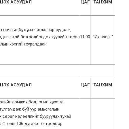
ЦЭХ АСУУДАЛ
ЦАГ
ТАНХИМ
йн орчныг бүрдүүлэх чиглэлээр судалж,
аардлагатай бол холбогдох хуулийн төсөл
11.00
“Их засаг”
ажлын хэсгийн хуралдаан
ЦЭХ АСУУДАЛ
ЦАГ
ТАНХИМ
лэлийг дэмжих бодлогын хүрээнд
тулгамдаж буй уур амьсгалын
 сөрөг нөлөөллийг бууруулах тухай
2021 оны 106 дугаар тогтоолоор