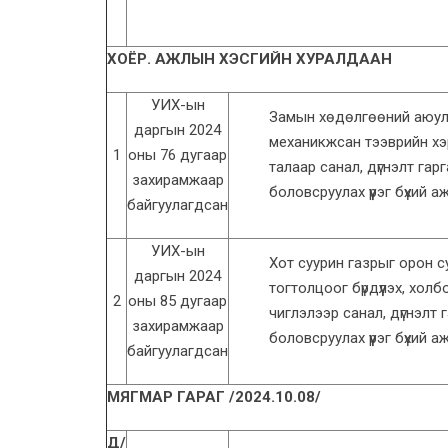
ХОЁР. АЖЛЫН ХЭСГИЙН ХУРАЛДААН
УИХ-ын
Замын хөдөлгөөний аюулг
даргын 2024
механикжсан тээврийн хэр
1
оны 76 дугаар
талаар санал, дүгнэлт гар
захирамжаар
боловсруулах үүрэг бүхий 
байгуулагдсан
УИХ-ын
Хот суурин газрыг орон с
даргын 2024
тогтолцоог бүрдүүлэх, хол
2
оны 85 дугаар
чиглэлээр санал, дүгнэлт 
захирамжаар
боловсруулах үүрэг бүхий 
байгуулагдсан
МЯГМАР ГАРАГ /2024.10.08/
Д/