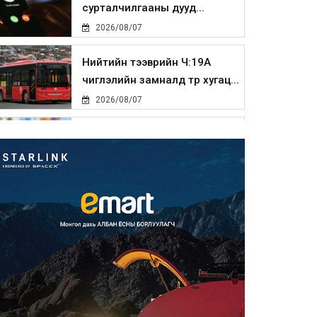
сурталчилгааны дууд...
2026/08/07
Нийтийн тээврийн Ч:19А
чиглэлийн замналд түр хугац...
2026/08/07
Автомашины улсын дугаар
сондгой тоогоор төгссөн бо...
2026/08/07
Улаанбаатарт өдөртөө 30 хэм
дулаан
2026/08/07
Улсын чанартай хатуу
хучилттай авто замын талаас
и...