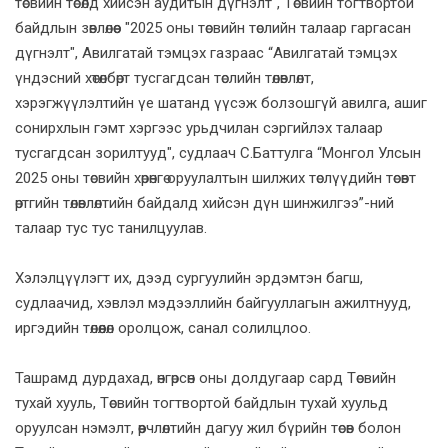
төсвийн төсөлд хийсэн аудитын дүгнэлт", Төсвийн тогтвортой
байдлын зөвлөлөөс "2025 оны төсвийн төслийн талаар гаргасан
дүгнэлт", Авилгатай тэмцэх газраас “Авилгатай тэмцэх
үндэсний хөтөлбөрт тусгагдсан төслийн төлөвлөлт,
хэрэгжүүлэлтийн үе шатанд үүсэж болзошгүй авилга, ашиг
сонирхлын гэмт хэргээс урьдчилан сэргийлэх талаар
тусгагдсан зорилтууд", судлаач С.Баттулга “Монгол Улсын
2025 оны төсвийн хөрөнгө оруулалтын шилжих төслүүдийн төсөвт
өртгийн төлөвлөлтийн байдалд хийсэн дүн шинжилгээ”-ний
талаар тус тус танилцуулав.
Хэлэлцүүлэгт их, дээд сургуулийн эрдэмтэн багш,
судлаачид, хэвлэл мэдээллийн байгууллагын ажилтнууд,
иргэдийн төлөөлөл оролцож, санал солилцлоо.
Ташрамд дурдахад, өнгөрсөн оны долдугаар сард Төсвийн
тухай хууль, Төсвийн тогтвортой байдлын тухай хуульд
оруулсан нэмэлт, өөрчлөлтийн дагуу жил бүрийн төсөв болон