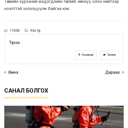
Төсвийн хүрээний мэдэгдлийн төслийг ийнхүү олон нийтээр
нээлттэй хэлэлцүүлж байгаа юм.
11030
Улс төр
Түгээх :
Facebook
Twitter
Өмнөх
Дараах
САНАЛ БОЛГОХ