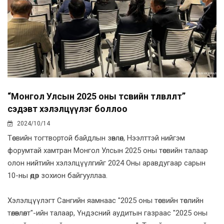
“Монгол Улсын 2025 оны төсвийн төлөвлөлт”
сэдэвт хэлэлцүүлэг боллоо
2024/10/14
Төсвийн тогтвортой байдлын зөвлөл, Нээлттэй нийгэм
форумтай хамтран Монгол Улсын 2025 оны төсвийн талаар
олон нийтийн хэлэлцүүлгийг 2024 Оны аравдугаар сарын
10-ны өдөр зохион байгууллаа.
Хэлэлцүүлэгт Сангийн яамнаас "2025 оны төсвийн төслийн
төлөвлөлт"-ийн талаар, Үндэсний аудитын газраас "2025 оны