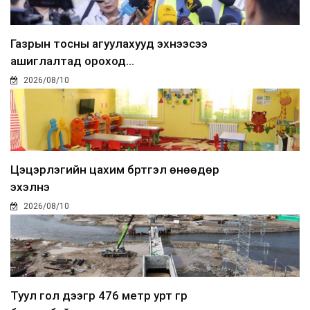
Газрын тосны агуулахууд эхнээсээ
ашиглалтад ороход...
2026/08/10
Цэцэрлэгийн цахим бүртгэл өнөөдөр
эхэлнэ
2026/08/10
Туул гол дээгүүр 476 метр урт гүүр