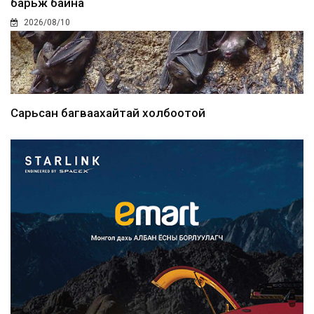
барьж байна
2026/08/10
Сарьсан багваахайтай холбоотой
дуудлагыг Нийслэлий...
2026/08/10
Улсын дугаарын тэгш, сондгойгоор
ангилан хөдөлгөөн...
2026/08/10