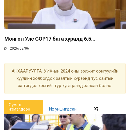
Монгол Улс COP17 бага хуралд 6.5...
2026/08/06
АНХААРУУЛГА: УИХ-ын 2024 оны ээлжит сонгуулийн
хуулийн холбогдох заалтын хүрээнд тус сайтын
сэтгэгдэл хэсгийг түр хугацаанд хаасан болно.
Сүүлд
нэмэгдсэн
Их уншигдсан