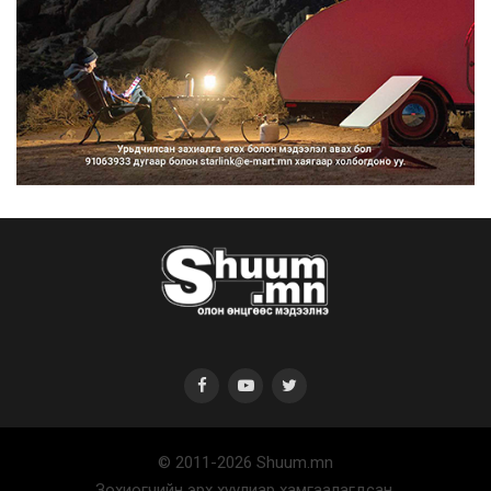
Нарантуул, Дүнжингарав, Шинэ 100
айл худалдааны тө...
2026/08/10
КОП17-д ажиллах онцгой байдлын
бүрэлдэхүүн хамтарс...
2026/08/10
© 2011-2026 Shuum.mn
Улаанбаатарт өдөртөө 20 хэм
Зохиогчийн эрх хуулиар хамгаалагдсан.