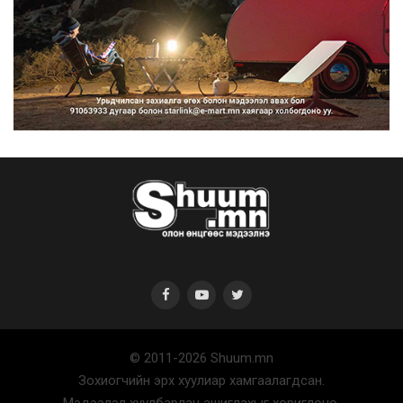
Нийтийн тээврийн Ч:19А чиглэлийн
замналд түр хугац...
2026/08/07
Автомашины улсын дугаар сондгой
тоогоор төгссөн бо...
2026/08/07
© 2011-2026 Shuum.mn
Улаанбаатарт өдөртөө 30 хэм дулаан
Зохиогчийн эрх хуулиар хамгаалагдсан.
2026/08/07