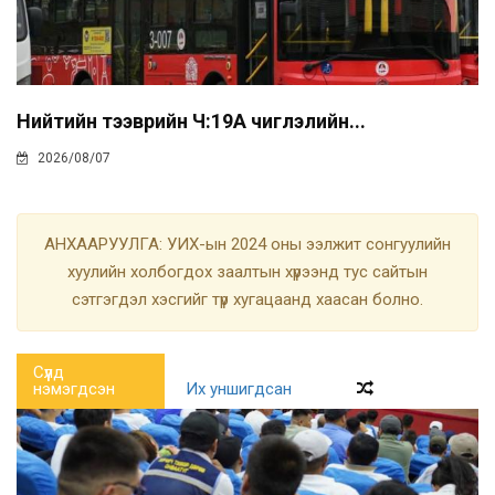
Нийтийн тээврийн Ч:19А чиглэлийн...
2026/08/07
АНХААРУУЛГА: УИХ-ын 2024 оны ээлжит сонгуулийн
хуулийн холбогдох заалтын хүрээнд тус сайтын
сэтгэгдэл хэсгийг түр хугацаанд хаасан болно.
Сүүлд
нэмэгдсэн
Их уншигдсан