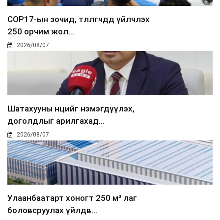
COP17-ын зочид, төлөөлөгчдөд үйлчлэх
250 орчим жол...
2026/08/07
Шатахууны нөөцийг нэмэгдүүлэх,
доголдлыг арилгахад...
2026/08/07
Улаанбаатарт хоногт 250 м³ лаг
боловсруулах үйлдв...