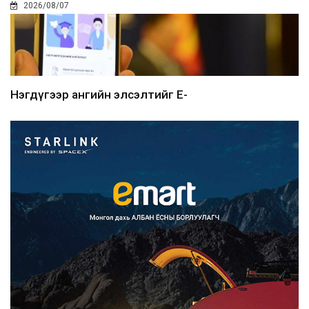
2026/08/07
Нэгдүгээр ангийн элсэлтийг E-
Mongolia-аар зохион б...
2026/08/07
Францад иргэд рүү зөвшөөрөлгүй
сурталчилгааны дууд...
2026/08/07