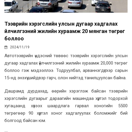
Тээврийн хэрэгслийн улсын дугаар хадгалах
үйлчилгээний жилийн хураамж 20 мянган төгрөг
боллоо
2024/11/19
Автотээврийн үндэсний төвөөс тээврийн хэрэгслийн улсын
дугаар хадгалах үйлчилгээний жилийн хураамж 20,000 төгрөг
боллоо гэж мэдээллээ. Тодруулбал, арваннэгдүгээр сарын
15-нд энэхүү шийдвэр гарч, олон нийтэд танилцуулсан байна.
Дашрамд дурдахад, өөрийн хэрэглэж байсан тээврийн
хэрэгслийн дугаарыг дараагийн машиндаа хүртэл тодорхой
хугацаанд хүлээх шаардлага гарвал хоногийн 5500
төгрөгөөр 90 хүртэл хоног хадгалуулах боломжийг бий
болгоод байсан юм.