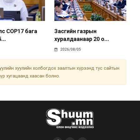
лс COP17 бага
Засгийн газрын
...
хуралдаанаар 20 о...
2026/08/05
улийн хуулийн холбогдох заалтын хүрээнд тус сайтын
түр хугацаанд хаасан болно.