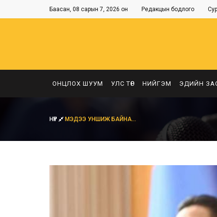
Баасан, 08 сарын 7, 2026 он
Редакцын бодлого
Су
ОНЦЛОХ ШУУМ
УЛС ТӨР
НИЙГЭМ
ЭДИЙН ЗА
НҮҮР
МЭДЭЭ УНШИЖ БАЙНА...