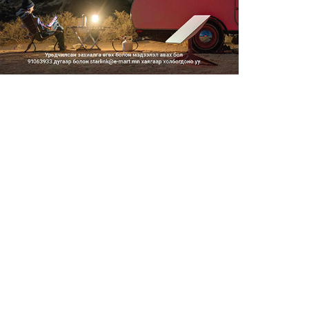
2026/08/06
Засгийн газар энэ оныг
дуустал санхүүгийн хэмнэлти...
2026/08/06
Шатахууны импортын гаалийн
албан татварыг 2027 оны...
2026/08/06
Стратегийн нөөцийн барааны
хяналтыг цахим системээ...
2026/08/06
Монгол Улс COP17 бага
хуралд 6.5 тэрбум
ам.доллары...