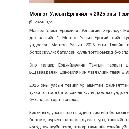
Монгол Улсын Ерөнхийлөгч 2025 оны Төсв
2024/11/21
Монгол Улсын Ерөнхийлөгч Ухнаагийн Хүрэлсүх М
дэх хэсгийн 1, Монгол Улсын Ерөнхийлөгчийн т
үндэслэн Монгол Улсын 2025 оны Төсвийн ту
боловсруулж баталсан хууль тогтоомжид бүхэлд 
Энэ талаар Ерөнхийлөгчийн Тамгын газрын д
Б.Даваадалай, Ерөнхийлөгчийн Хэвлэлийн төлөөлөгч Ө.
2025 оны улсын төсвийг үр ашигтай, хэмнэлттэй,
тухай тогтоол баталсан нь хууль дээдлэх үндсэн 
бүхэлд нь хориг тавилаа.
Ерөнхийлөгч, улсын төсөв нь эдийн засгийн болзош
боломж, хуримтлал нэмэгдүүлэх, үнэ, ханшийн өс
иргэд, аж ахуйн нэгж, татвар төлөгчдийн хэвийн ү