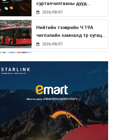
сурталчилгааны дууд...
2026/08/07
Нийтийн тээврийн Ч:19А
чиглэлийн замналд түр хугац...
2026/08/07
Автомашины улсын дугаар
сондгой тоогоор төгссөн бо...
2026/08/07
Улаанбаатарт өдөртөө 30 хэм
дулаан
2026/08/07
Улсын чанартай хатуу
хучилттай авто замын талаас
и...