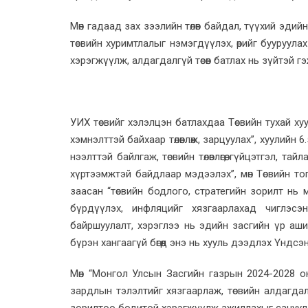
Мөн гадаад зах зээлийн төлөв байдал, түүхий эдий
төсвийн хуримтлалыг нэмэгдүүлэх, өрийг бууруулах 
хэрэгжүүлж, алдагдалгүй төсөв батлах нь зүйтэй гэ
УИХ төсвийг хэлэлцэн батлахдаа Төсвийн тухай хуу
хэмнэлттэй байхаар төлөвлөж, зарцуулах”, хуулийн 6
нээлттэй байлгаж, төсвийн төлөвлөгөө, гүйцэтгэл,
хүртээмжтэй байдлаар мэдээлэх”, мөн Төсвийн то
заасан “төсвийн бодлого, стратегийн зорилт нь
бүрдүүлэх, инфляцийг хязгаарлахад чиглэсэн б
байршуулалт, хэрэглээ нь эдийн засгийн үр аши
бүрэн хангаагүй бөгөөд энэ нь хууль дээдлэх Үндс
Мөн “Монгол Улсын Засгийн газрын 2024-2028 оны
зардлын тэлэлтийг хязгаарлаж, төсвийн алдагдал