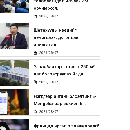
төлөөлөгчдөд үйлчлэх 250
орчим жол...
2026/08/07
Шатахууны нөөцийг
нэмэгдүүлэх, доголдлыг
арилгахад...
2026/08/07
Улаанбаатарт хоногт 250 м³
лаг боловсруулах үйлдв...
2026/08/07
Нэгдүгээр ангийн элсэлтийг E-
Mongolia-аар зохион б...
2026/08/07
Францад иргэд рүү зөвшөөрөлгүй