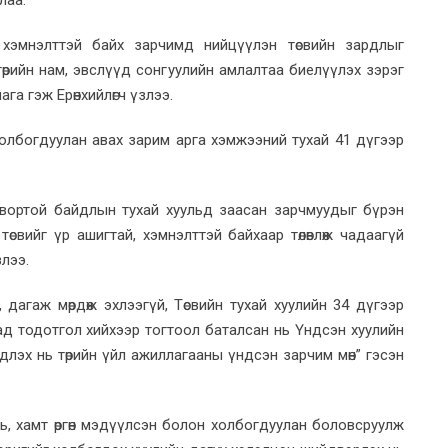
лаа.
, хэмнэлттэй байх зарчимд нийцүүлэн төсвийн зардлыг
төрийн нам, эвслүүд сонгуулийн амлалтаа биелүүлэх зэрэг
а гэж Ерөнхийлөгч үзлээ.
холбогдуулан авах зарим арга хэмжээний тухай 41 дүгээр
огтвортой байдлын тухай хуульд заасан зарчмуудыг бүрэн
 төсвийг үр ашигтай, хэмнэлттэй байхаар төлөвлөж чадаагүй
злээ.
ж, дагаж мөрдөж эхлээгүй, Төсвийн тухай хуулийн 34 дүгээр
ад тодотгол хийхээр тогтоол баталсан нь Үндсэн хуулийн
ээдлэх нь төрийн үйл ажиллагааны үндсэн зарчим мөн” гэсэн
ь, хамт өргөн мэдүүлсэн болон холбогдуулан боловсруулж