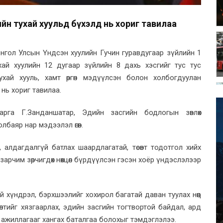
ийн тухай хуульд бүхэлд нь хориг тавилаа
онгол Улсын Үндсэн хуулийн Гучин гуравдугаар зүйлийн 1
ухай хуулийн 12 дугаар зүйлийн 8 дахь хэсгийг тус тус
хай хууль, хамт өргөн мэдүүлсэн болон холбогдуулан
нь хориг тавилаа.
арга Г.Занданшатар, Эдийн засгийн бодлогын зөвлөх
Золбаяр нар мэдээлэл өгөв.
 алдагдалгүй батлах шаардлагатай, төсөвт тодотгол хийх
зарчим зөрчигдөх нөхцөл бүрдүүлсэн гэсэн хоёр үндэслэлээр
гүй хүндрэл, бэрхшээлийг хохирол багатай даван туулах нөөц
өлтийг хязгаарлах, эдийн засгийн тогтвортой байдал, ард
йл ажиллагааг хангах баталгаа болохыг тэмдэглэлээ.