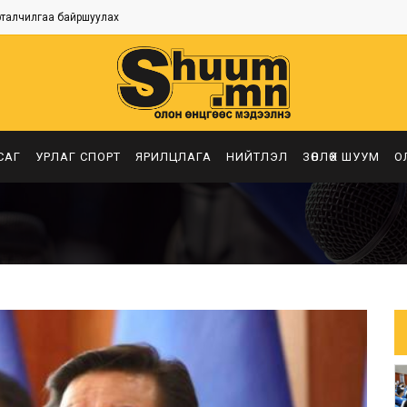
рталчилгаа байршуулах
САГ
УРЛАГ СПОРТ
ЯРИЛЦЛАГА
НИЙТЛЭЛ
ЗӨВЛӨХ ШУУМ
О