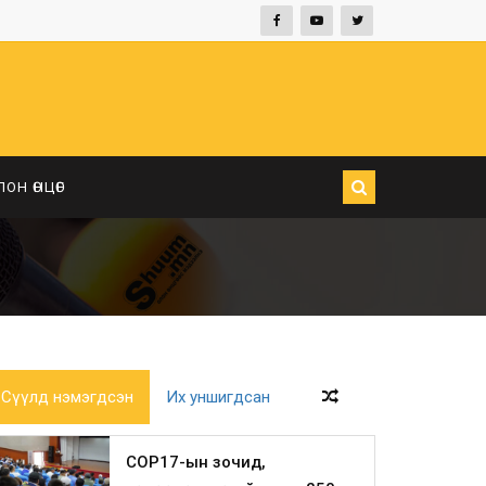
ЛОН ӨНЦӨГ
Сүүлд нэмэгдсэн
Их уншигдсан
COP17-ын зочид,