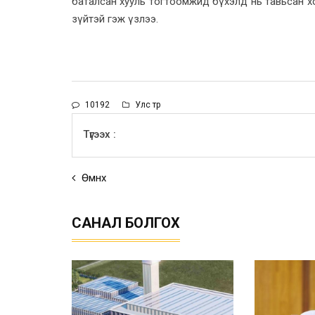
баталсан хууль тогтоомжид бүхэлд нь тавьсан х
зүйтэй гэж үзлээ.
10192
Улс төр
Түгээх :
Өмнөх
САНАЛ БОЛГОХ