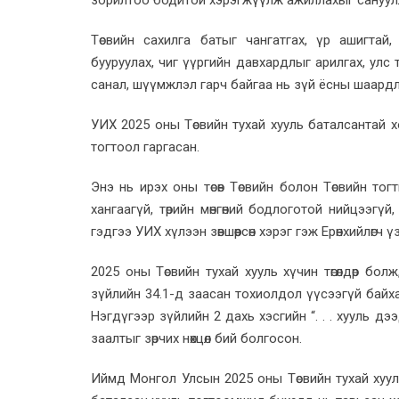
зорилтоо бодитой хэрэгжүүлж ажиллахыг сануул
Төсвийн сахилга батыг чангатгах, үр ашигтай
бууруулах, чиг үүргийн давхардлыг арилгах, улс 
санал, шүүмжлэл гарч байгаа нь зүй ёсны шаардлаг
УИХ 2025 оны Төсвийн тухай хууль баталсантай 
тогтоол гаргасан.
Энэ нь ирэх оны төсөв Төсвийн болон Төсвийн т
хангаагүй, төрийн мөнгөний бодлоготой нийцээгүй,
гэдгээ УИХ хүлээн зөвшөөрсөн хэрэг гэж Ерөнхийлөгч ү
2025 оны Төсвийн тухай хууль хүчин төгөлдөр бол
зүйлийн 34.1-д заасан тохиолдол үүсээгүй байх
Нэгдүгээр зүйлийн 2 дахь хэсгийн “. . . хууль д
заалтыг зөрчих нөхцөл бий болгосон.
Иймд Монгол Улсын 2025 оны Төсвийн тухай хуул