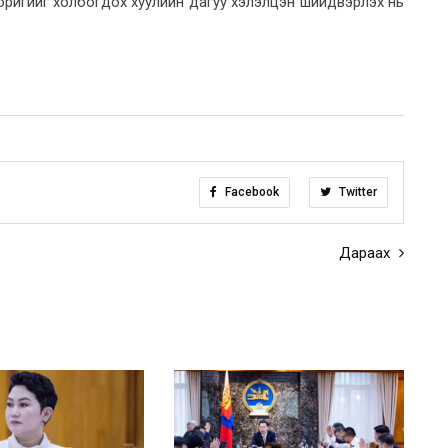
оригийг холбогдох хуулийн дагуу хэлэлцэн шийдвэрлэх нь
Facebook
Twitter
Дараах