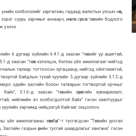
н үнийн хэлбэлзлийг харгалзан, гадаад валютын улсын нөөц,
зэрэг суурь зарчмыг анхаарч, мөчлөг сөрсөн төсвийн бодлого
ж үзлээ.
лийн 6 дугаар зүйлийн 6.4.1-д заасан “төсвийг үр ашигтай,
.5.1-д заасан “төсөв хэлэлцэх, батлах үйл ажиллагааг нийтэд
 тайлагналын талаар тогтоосон хугацаанд нийтэд ойлгомжтой,
гтвортой байдлын тухай хуулийн 5 дугаар зүйлийн 5.1.2-д
 макро эдийн засгийн болон татварын тогтвортой орчныг
айх”, 5.1.6-д заасан “төсвийн хөрөнгийн хуваарилалт,
гтай, нийгмийн ач холбогдолтой байх” гэсэн заалтуудыг
эн хуулийн зарчимд нийцэхгүй байгааг онцоллоо.
 үйл ажиллагааны хөтөлбөр”-т тусгагдсан “Төсвийн урсгал
, Засгийн газрын өрийн тусгай шаардлагыг хангана” гэсэн