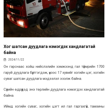
Хог шатсан дуудлага нэмэгдэх хандлагатай
байна
2024/11/22
Он гарснаас хойш нийслэлийн хэмжээнд гал түймрийн 1700
гаруй дуудлага бүртгэгдэж, үүнээс 17 хувийг хогийн цэг, хогийн
суваг шатсан дуудлага мэдээлэл эзэлж байна.
Сүүлийн өдрүүдэд энэ төрлийн дуудлага нэмэгдэх хандлагатай
байна.
Иймд хогийн суваг, хогийн цэгт ил гал гаргахгүй, тамхины