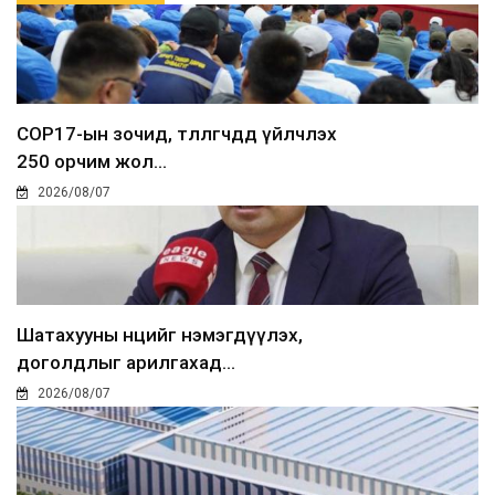
COP17-ын зочид, төлөөлөгчдөд үйлчлэх
250 орчим жол...
2026/08/07
Шатахууны нөөцийг нэмэгдүүлэх,
доголдлыг арилгахад...
2026/08/07