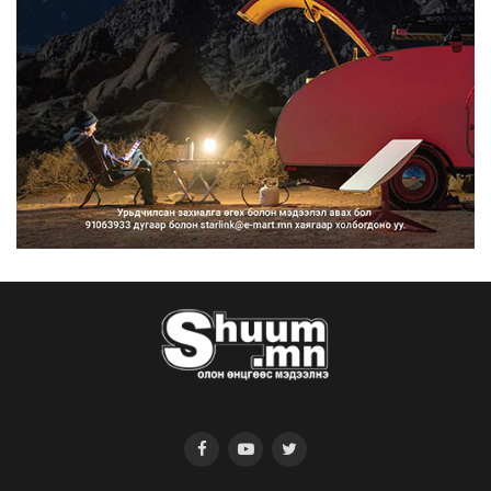
2026/08/07
Нийтийн тээврийн Ч:19А чиглэлийн
замналд түр хугац...
2026/08/07
Автомашины улсын дугаар сондгой
тоогоор төгссөн бо...
2026/08/07