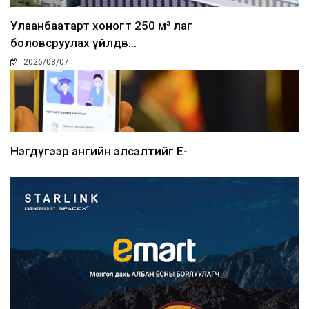
Улаанбаатарт хоногт 250 м³ лаг
боловсруулах үйлдв...
2026/08/07
Нэгдүгээр ангийн элсэлтийг E-
Mongolia-аар зохион б...
2026/08/07
Францад иргэд рүү зөвшөөрөлгүй
сурталчилгааны дууд...