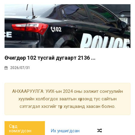
Өчигдөр 102 тусгай дугаарт 2136 ...
2026/07/31
АНХААРУУЛГА: УИХ-ын 2024 оны ээлжит сонгуулийн
хуулийн холбогдох заалтын хүрээнд тус сайтын
сэтгэгдэл хэсгийг түр хугацаанд хаасан болно.
Сүүлд
нэмэгдсэн
Их уншигдсан