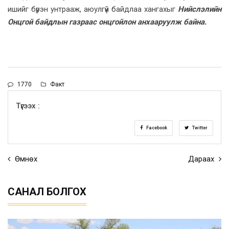
ишийг бүрэн унтрааж, аюулгүй байдлаа хангахыг
Н
ийслэлийн
Онцгой байдлын газраас онцгойлон анхааруулж байна.
1770
Факт
Түгээх :
Facebook
Twitter
Өмнөх
Дараах
САНАЛ БОЛГОХ