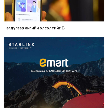
Нэгдүгээр ангийн элсэлтийг E-
Mongolia-аар зохион б...
2026/08/07
Францад иргэд рүү зөвшөөрөлгүй
сурталчилгааны дууд...
2026/08/07