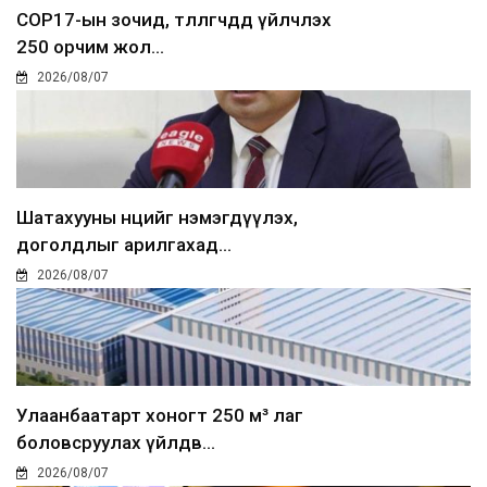
COP17-ын зочид, төлөөлөгчдөд үйлчлэх
250 орчим жол...
2026/08/07
Шатахууны нөөцийг нэмэгдүүлэх,
доголдлыг арилгахад...
2026/08/07
Улаанбаатарт хоногт 250 м³ лаг
боловсруулах үйлдв...
2026/08/07