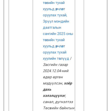
төсвийн тухай
хуульд өөрчлөлт
оруулах тухай,
Эрүүл мэндийн
даатгалын
сангийн 2025 оны
төсвийн тухай
хуульд өөрчлөлт
оруулах тухай
хуулийн төслүүд
/
Засгийн газар
2024.12.04-ний
өдөр өргөн
мэдүүлсэн,
хоёр
дахь
хэлэлцүүлэг
,
санал, дүгнэлтээ
Төсвийн байнгын