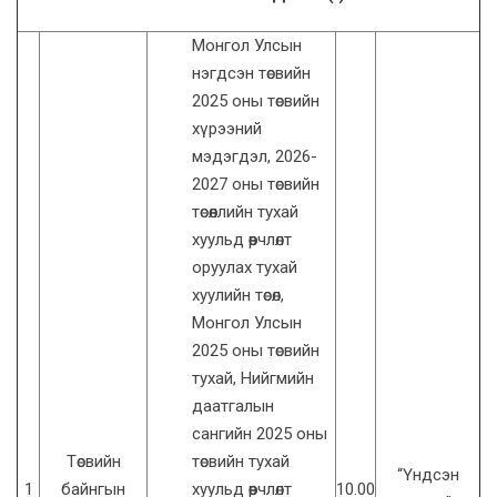
Монгол Улсын
нэгдсэн төсвийн
2025 оны төсвийн
хүрээний
мэдэгдэл, 2026-
2027 оны төсвийн
төсөөллийн тухай
хуульд өөрчлөлт
оруулах тухай
хуулийн төсөл,
Монгол Улсын
2025 оны төсвийн
тухай, Нийгмийн
даатгалын
сангийн 2025 оны
Төсвийн
төсвийн тухай
“Үндсэн
1
байнгын
хуульд өөрчлөлт
10.00