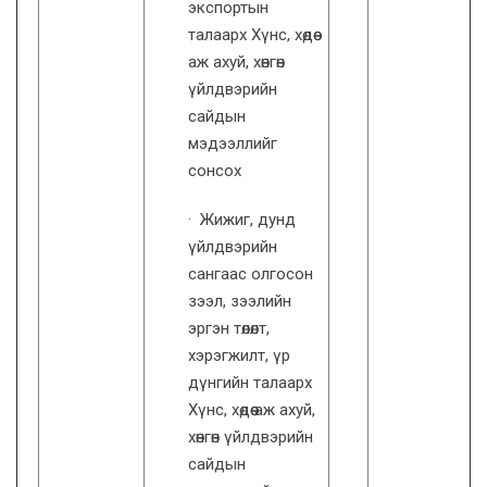
экспортын
талаарх Хүнс, хөдөө
аж ахуй, хөнгөн
үйлдвэрийн
сайдын
мэдээллийг
сонсох
· Жижиг, дунд
үйлдвэрийн
сангаас олгосон
зээл, зээлийн
эргэн төлөлт,
хэрэгжилт, үр
дүнгийн талаарх
Хүнс, хөдөө аж ахуй,
хөнгөн үйлдвэрийн
сайдын