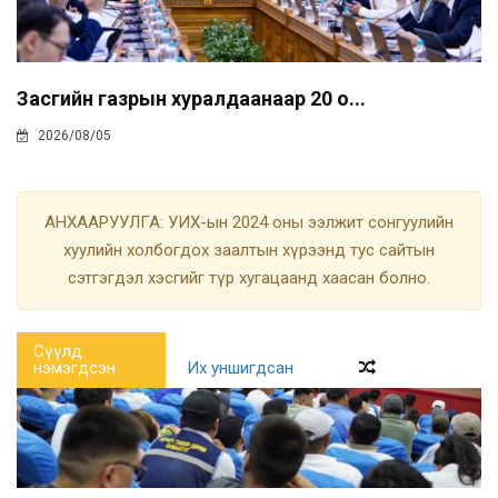
Засгийн газрын хуралдаанаар 20 о...
2026/08/05
АНХААРУУЛГА: УИХ-ын 2024 оны ээлжит сонгуулийн
хуулийн холбогдох заалтын хүрээнд тус сайтын
сэтгэгдэл хэсгийг түр хугацаанд хаасан болно.
Сүүлд
нэмэгдсэн
Их уншигдсан