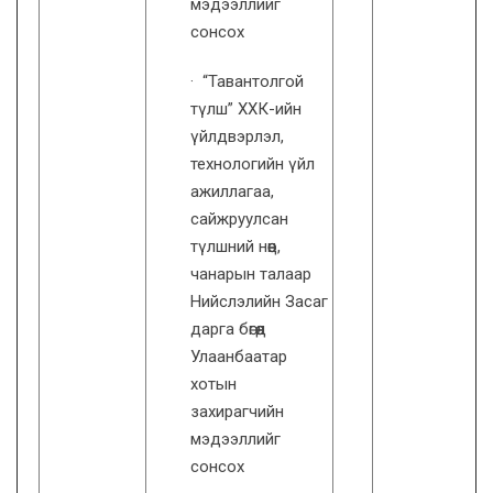
мэдээллийг
сонсох
· “Тавантолгой
түлш” ХХК-ийн
үйлдвэрлэл,
технологийн үйл
ажиллагаа,
сайжруулсан
түлшний нөөц,
чанарын талаар
Нийслэлийн Засаг
дарга бөгөөд
Улаанбаатар
хотын
захирагчийн
мэдээллийг
сонсох