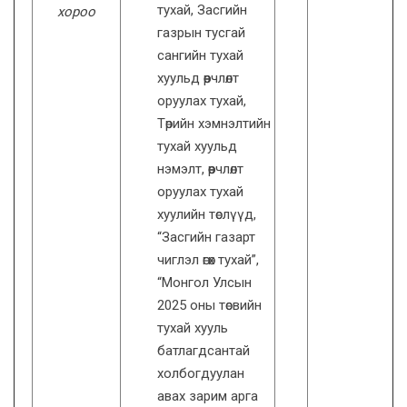
тухай, Засгийн
хороо
газрын тусгай
сангийн тухай
хуульд өөрчлөлт
оруулах тухай,
Төрийн хэмнэлтийн
тухай хуульд
нэмэлт, өөрчлөлт
оруулах тухай
хуулийн төслүүд,
“Засгийн газарт
чиглэл өгөх тухай”,
“Монгол Улсын
2025 оны төсвийн
тухай хууль
батлагдсантай
холбогдуулан
авах зарим арга