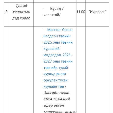
Тусгай
· Бусад /
3
хяналтын
11.00
“Их засаг”
хаалттай/
дэд хороо
·
Монгол Улсын
нэгдсэн төсвийн
2025 оны төсвийн
хүрээний
мэдэгдэл, 2026-
2027 оны төсвийн
төсөөллийн тухай
хуульд өөрчлөлт
оруулах тухай
хуулийн төсөл
/
Засгийн газар
2024.12.04-ний
өдөр өргөн
мэдүүлсэн,
анхны