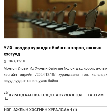
УИХ: Өнөөдөр хуралдах байнгын хороо, ажлын
хэсгүүд
2024/12/10
Монгол Улсын Их Хурлын байнгын болон дэд хороо, ажлын
хэсгийн өнөөдрийн /2024.12.10/ хуралдааны тов, хэлэлцэх
асуудлуудыг танилцуулж байна.
Д/
ХУРАЛДААН
ХЭЛЭЛЦЭХ АСУУДАЛ
ЦАГ
ТАНХИМ
Д
НЭГ. АЖЛЫН ХЭСГИЙН ХУРАЛДААН (I)