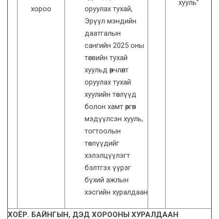
хууль”
хороо
оруулах тухай,
Эрүүл мэндийн
даатгалын
сангийн 2025 оны
төсвийн тухай
хуульд өөрчлөлт
оруулах тухай
хуулийн төслүүд
болон хамт өргөн
мэдүүлсэн хууль,
тогтоолын
төслүүдийг
хэлэлцүүлэгт
бэлтгэх үүрэг
бүхий ажлын
хэсгийн хуралдаан
ХОЁР. БАЙНГЫН, ДЭД ХОРООНЫ ХУРАЛДААН