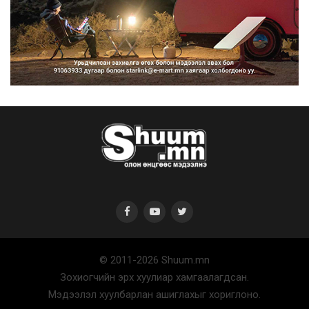
Нийтийн тээврийн Ч:19А чиглэлийн
замналд түр хугац...
2026/08/07
Автомашины улсын дугаар сондгой
тоогоор төгссөн бо...
2026/08/07
© 2011-2026 Shuum.mn
Улаанбаатарт өдөртөө 30 хэм дулаан
Зохиогчийн эрх хуулиар хамгаалагдсан.
2026/08/07
Мэдээлэл хуулбарлан ашиглахыг хориглоно.