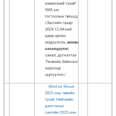
хэмжээний тухай”
УИХ-ын
тогтоолын төслүүд
/
Засгийн газар
2024.12.04-ний
өдөр өргөн
мэдүүлсэн,
анхны
хэлэлцүүлэг
,
санал, дүгнэлтээ
Төсвийн байнгын
хороонд
хүргүүлнэ.
/
·
Монгол Улсын
2025 оны төсвийн
тухай,
Нийгмийн
даатгалын
сангийн 2025 оны