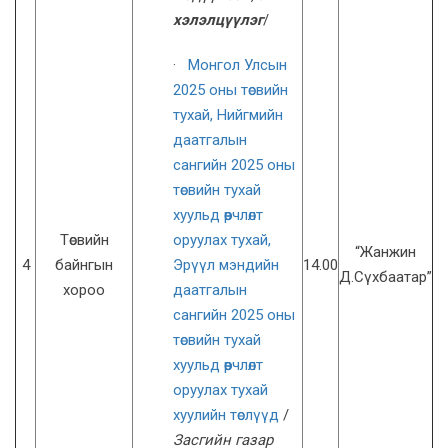
хэлэлцүүлэг
/
·
Монгол Улсын
2025 оны төсвийн
тухай,
Нийгмийн
даатгалын
сангийн 2025 оны
төсвийн тухай
хуульд өөрчлөлт
Төсвийн
оруулах тухай,
“Жанжин
4
байнгын
Эрүүл мэндийн
14.00
Д.Сүхбаатар”
хороо
даатгалын
сангийн 2025 оны
төсвийн тухай
хуульд өөрчлөлт
оруулах тухай
хуулийн төслүүд
/
Засгийн газар