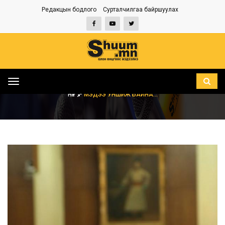
Редакцын бодлого
Сурталчилгаа байршуулах
Toggle
navigation
НҮҮР
МЭДЭЭ УНШИЖ БАЙНА...