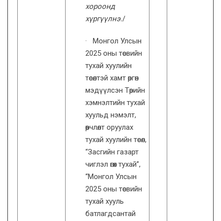
хороонд
хүргүүлнэ.
/
· Монгол Улсын
2025 оны төсвийн
тухай хуулийн
төсөлтэй хамт өргөн
мэдүүлсэн Төрийн
хэмнэлтийн тухай
хуульд нэмэлт,
өөрчлөлт оруулах
тухай хуулийн төсөл,
“Засгийн газарт
чиглэл өгөх тухай”,
“Монгол Улсын
2025 оны төсвийн
тухай хууль
батлагдсантай