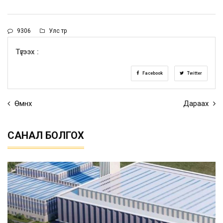
9306
Улс төр
Түгээх :
Facebook
Twitter
Өмнөх
Дараах
САНАЛ БОЛГОХ