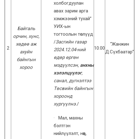
холбогдуулан
авах зарим арга
хэмжээний тухай”
УИХ-ын
Байгаль
тогтоолын төслүүд
орчин, хүнс,
/
Засгийн газар
хөдөө аж
“Жанжин
2
10.00
2024.12.04-ний
ахуйн
Д.Сүхбаатар”
өдөр өргөн
байнгын
мэдүүлсэн,
анхны
хороо
хэлэлцүүлэг
,
санал, дүгнэлтээ
Төсвийн байнгын
хороонд
хүргүүлнэ.
/
· Мал, махны
бэлтгэн
нийлүүлэлт, нөөц,