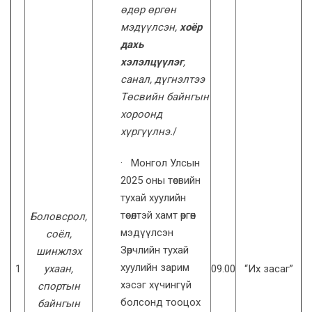
өдөр өргөн
мэдүүлсэн,
хоёр
дахь
хэлэлцүүлэг
,
санал, дүгнэлтээ
Төсвийн байнгын
хороонд
хүргүүлнэ.
/
· Монгол Улсын
2025 оны төсвийн
тухай хуулийн
төсөлтэй хамт өргөн
Боловсрол,
мэдүүлсэн
соёл,
Зөрчлийн тухай
шинжлэх
хуулийн зарим
1
ухаан,
09.00
“Их засаг”
хэсэг хүчингүй
спортын
болсонд тооцох
байнгын