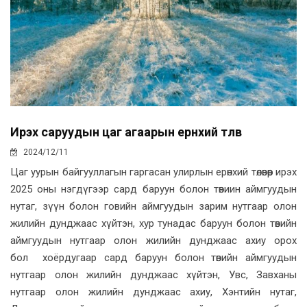
Ирэх саруудын цаг агаарын ерөнхий төлөв
2024/12/11
Цаг уурын байгууллагын гаргасан улирлын ерөнхий төлөвөөр ирэх
2025 оны нэгдүгээр сард баруун болон төвиин аймгуудын
нутаг, зүүн болон говийн аймгуудын зарим нутгаар олон
жилийн дунджаас хүйтэн, хур тунадас баруун болон төвийн
аймгуудын нутгаар олон жилийн дунджаас ахиу орох
бол хоёрдугаар сард баруун болон төвийн аймгуудын
нутгаар олон жилийн дунджаас хүйтэн, Увс, Завханы
нутгаар олон жилийн дунджаас ахиу, Хэнтийн нутаг,