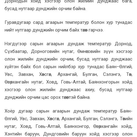
Дорнодын хойд хэсгээр олон жилийн дунджаас бага,
бусад нутгаар дунджийн орчим байна.
Гуравдугаар сард агаарын температур болон хур тунадас
нийт нутгаар дунджийн орчим байх төлөв гарчээ.
Нэгдүгээр сарын агаарын дундаж температур Дорнод,
Сүхбаатар, Дорноговийн нутаг, Өмнөговийн зүүн хэсгээр
олон жилийн дунджийн орчим, бусад нутгаар дунджаас
хүйтэн байх бол сарын нийлбэр хур тунадас Баян–Өлгий,
Увс, Завхан, Хөвсгөл, Архангай, Булган, Сэлэнгэ, Төв,
Өвөрхангайн нутаг, Ховд, Говь-Алтай, Баянхонгорын хойд
хэсгээр олон жилийн дунджаас ахиу, бусад нутгаар
дунджийн орчим цас орох төлөвтэй байна.
Хоёр дугаар сарын агаарын дундаж температур Баян-
Өлгий, Увс, Завхан, Хөвсгөл, Архангай, Булган, Сэлэнгэ, Төвийн
нутаг, Ховд, Говь-Алтай, Баянхонгор, Өвөрхангайн хойд,
Хэнтийн баруун, Дундговийн баруун хойд хэсгээр олон