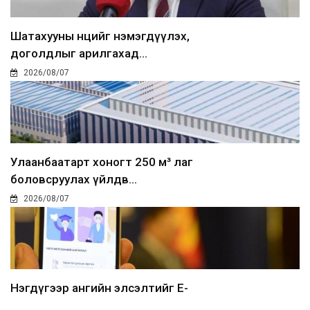
Шатахууны нөөцийг нэмэгдүүлэх,
доголдлыг арилгахад...
2026/08/07
Улаанбаатарт хоногт 250 м³ лаг
боловсруулах үйлдв...
2026/08/07
Нэгдүгээр ангийн элсэлтийг E-
Mongolia-аар зохион б...