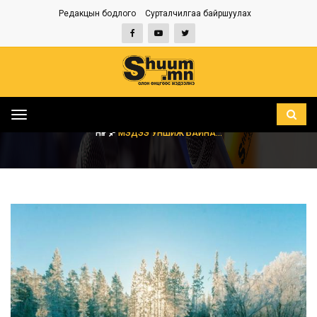
Редакцын бодлого
Сурталчилгаа байршуулах
Toggle
navigation
НҮҮР
МЭДЭЭ УНШИЖ БАЙНА...