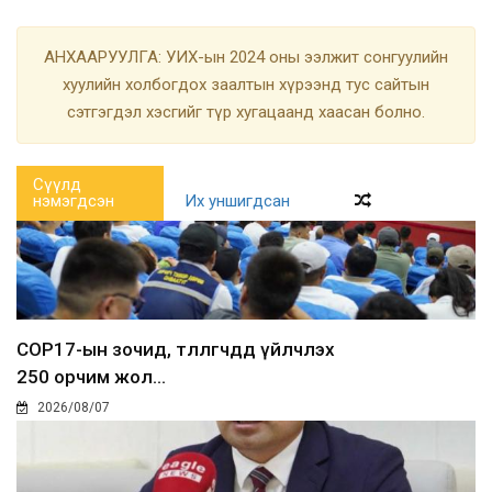
АНХААРУУЛГА: УИХ-ын 2024 оны ээлжит сонгуулийн
хуулийн холбогдох заалтын хүрээнд тус сайтын
сэтгэгдэл хэсгийг түр хугацаанд хаасан болно.
Сүүлд
нэмэгдсэн
Их уншигдсан
COP17-ын зочид, төлөөлөгчдөд үйлчлэх
250 орчим жол...
2026/08/07