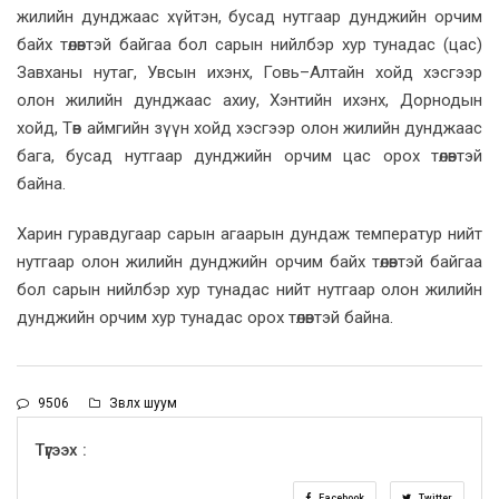
жилийн дунджаас хүйтэн, бусад нутгаар дунджийн орчим
байх төлөвтэй байгаа бол сарын нийлбэр хур тунадас (цас)
Завханы нутаг, Увсын ихэнх, Говь–Алтайн хойд хэсгээр
олон жилийн дунджаас ахиу, Хэнтийн ихэнх, Дорнодын
хойд, Төв аймгийн зүүн хойд хэсгээр олон жилийн дунджаас
бага, бусад нутгаар дунджийн орчим цас орох төлөвтэй
байна.
Харин гуравдугаар сарын агаарын дундаж температур нийт
нутгаар олон жилийн дунджийн орчим байх төлөвтэй байгаа
бол сарын нийлбэр хур тунадас нийт нутгаар олон жилийн
дунджийн орчим хур тунадас орох төлөвтэй байна.
9506
Зөвлөх шуум
Түгээх :
Facebook
Twitter