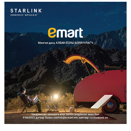
2026/08/07
Францад иргэд рүү зөвшөөрөлгүй
сурталчилгааны дууд...
2026/08/07
Нийтийн тээврийн Ч:19А чиглэлийн
замналд түр хугац...
2026/08/07