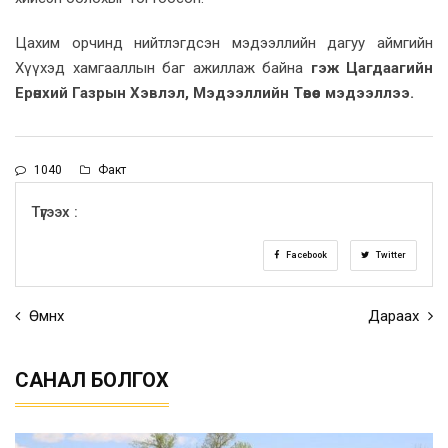
Цахим орчинд нийтлэгдсэн мэдээллийн дагуу аймгийн
Хүүхэд хамгааллын баг ажиллаж байна
гэж Цагдаагийн
Ерөнхий Газрын Хэвлэл, Мэдээллийн Төвөөс мэдээллээ.
1040
Факт
Түгээх :
Facebook
Twitter
Өмнөх
Дараах
САНАЛ БОЛГОХ