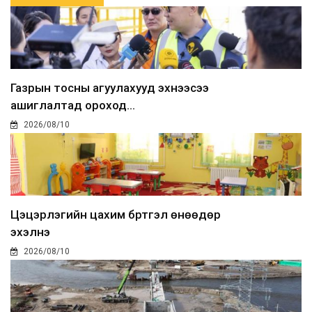
Газрын тосны агуулахууд эхнээсээ
ашиглалтад ороход...
2026/08/10
Цэцэрлэгийн цахим бүртгэл өнөөдөр
эхэлнэ
2026/08/10