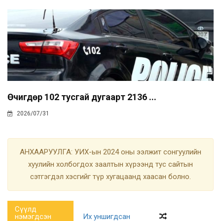
Өчигдөр 102 тусгай дугаарт 2136 ...
2026/07/31
АНХААРУУЛГА: УИХ-ын 2024 оны ээлжит сонгуулийн
хуулийн холбогдох заалтын хүрээнд тус сайтын
сэтгэгдэл хэсгийг түр хугацаанд хаасан болно.
Сүүлд
нэмэгдсэн
Их уншигдсан