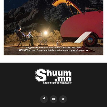
2026/08/10
Нарантуул, Дүнжингарав, Шинэ 100
айл худалдааны тө...
2026/08/10
КОП17-д ажиллах онцгой байдлын
бүрэлдэхүүн хамтарс...
2026/08/10