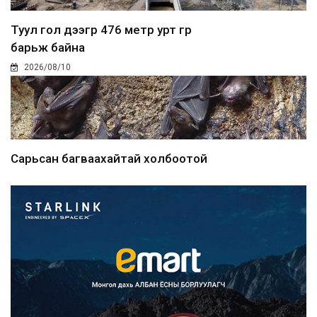
Туул гол дээгүүр 476 метр урт гүүр
барьж байна
2026/08/10
Сарьсан багваахайтай холбоотой
дуудлагыг Нийслэлий...
2026/08/10
Улсын дугаарын тэгш, сондгойгоор
ангилан хөдөлгөөн...