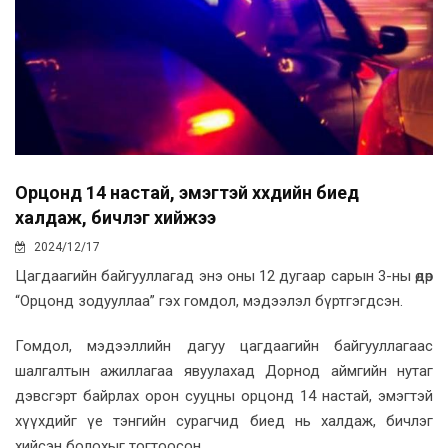
Орцонд 14 настай, эмэгтэй хүүхдийн биед
халдаж, бичлэг хийжээ
2024/12/17
Цагдаагийн байгууллагад энэ оны 12 дугаар сарын 3-ны өдөр
“Орцонд зодууллаа” гэх гомдол, мэдээлэл бүртгэгдсэн.
Гомдол, мэдээллийн дагуу цагдаагийн байгууллагаас
шалгалтын ажиллагаа явуулахад Дорнод аймгийн нутаг
дэвсгэрт байрлах орон сууцны орцонд 14 настай, эмэгтэй
хүүхдийг үе тэнгийн сурагчид биед нь халдаж, бичлэг
хийсэн болохыг тогтоосон.