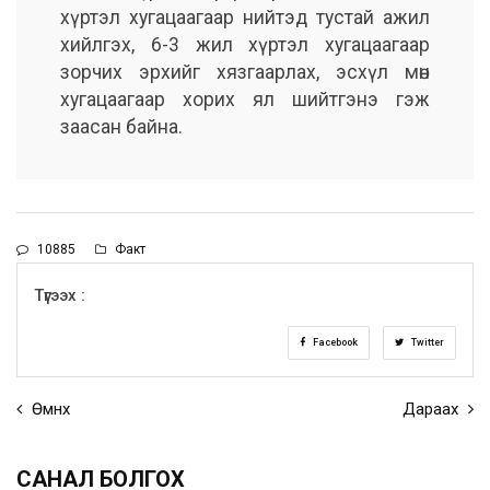
хүртэл хугацаагаар нийтэд тустай ажил
хийлгэх, 6-3 жил хүртэл хугацаагаар
зорчих эрхийг хязгаарлах, эсхүл мөн
хугацаагаар хорих ял шийтгэнэ гэж
заасан байна.
10885
Факт
Түгээх :
Facebook
Twitter
Өмнөх
Дараах
САНАЛ БОЛГОХ