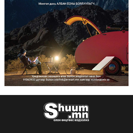
Монгол Улс COP17 бага хуралд 6.5
тэрбум ам.доллары...
2026/08/06
“Улаанбаатар трам” төсөл
хэрэгжсэнээр жилд 446...
2026/08/06
Автомашины улсын дугаар тэгш
тоогоор төгссөн бол ө...
2026/08/06