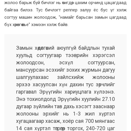
жолоо барьж буй бичлэг нь өчигдөр цахим орчинд цацагдаад
байгаа билээ. Тус бичлэгт реппер залуу ёс бус үг хэлж
согтуу машин жолоодож, "намайг барьсан замын цагдаад
бүх хөрөнгөө өгье" хэмээн хэлж байв.
Замын хөдөлгөөний аюулгүй байдлын тухай
хуульд согтуугаар тээврийн хэрэгсэл
жолоодсон, эсхүл согтуурсан,
мансуурсан эсэхийг зохих журмын дагуу
шалгуулахаас зайлсхийж жолооны
эрхээ хасуулсан хүн дахин тус зөрчлийг
гаргавал Эрүүгийн хариуцлага хүлээнэ.
Энэ тохиолдолд Эрүүгийн хуулийн 27.10
дугаар зүйлийн тав дахь хэсэгт зааснаар
жолооны эрхийг нь 1-3 жил хүртэл
хугацаагаар хасаж, хоёр сая 700 мянгаас
14 сая хүртэл төгрөгөөр торгох, 240-720 цаг