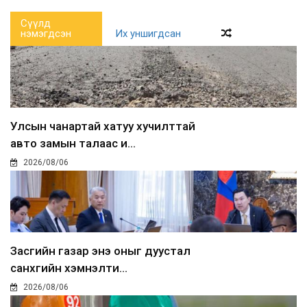
Сүүлд
нэмэгдсэн
Их уншигдсан
Улсын чанартай хатуу хучилттай
авто замын талаас и...
2026/08/06
Засгийн газар энэ оныг дуустал
санхүүгийн хэмнэлти...
2026/08/06