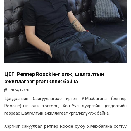
ЦЕГ: Реппер Roockie-г олж, шалгалтын
ажиллагааг үргэлжлүүлж байна
2024/12/20
Цагдаагийн байгууллагаас иргэн У.Мөнхбагана (реппер
Roockie)-ыг олж тогтоон, Хан-Уул дүүргийн цагдаагийн
газраас шалгалтын ажиллагааг үргэлжлүүлж байна.
Хэргийг сануулбал рэппер Rookie буюу У.Мөнхбагана согтуу