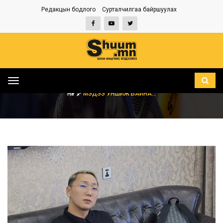
Редакцын бодлого
Сурталчилгаа байршуулах
Toggle
navigation
НҮҮР
МЭДЭЭ УНШИЖ БАЙНА...