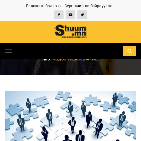
Редакцын бодлого
Сурталчилгаа байршуулах
Toggle
navigation
НҮҮР
МЭДЭЭ УНШИЖ БАЙНА...