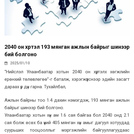
2040 он хүртэл 193 мянган ажлын байрыг шинээр
бий болгоно
2025/01/10
“Нийслэл Улаанбаатар хотын 2040 он хүртэлх хөгжлийн
ерөнхий төлөвлөгөө”-г баталж, хэрэгжүүлснээр эдийн засагт
дараах үр дүн гарна. Тухайлбал,
Ажлын байрны тоо 1.4 дахин нэмэгдэж, 193 мянган ажлын
байрыг шинээр бий болгоно.
Улаанбаатар хотын хүн ам 1.6 сая байгаа бол 2040 онд 2.1
сая болж өсөх ба үүний 405 мянган хүн амыг дагуул хотуудад
суурьших тооцооллыг мэргэжлийн байгууллагуудаас