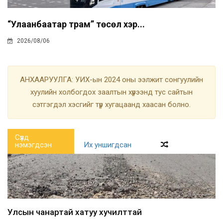
“Улаанбаатар трам” төсөл хэр...
2026/08/06
АНХААРУУЛГА: УИХ-ын 2024 оны ээлжит сонгуулийн
хуулийн холбогдох заалтын хүрээнд тус сайтын
сэтгэгдэл хэсгийг түр хугацаанд хаасан болно.
Сүүлд
нэмэгдсэн
Их уншигдсан
Улсын чанартай хатуу хучилттай