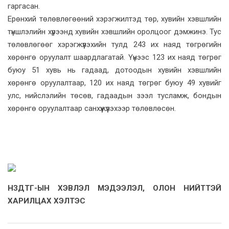
гаргасан.
Ерөнхий төлөвлөгөөний хэрэгжилтэд төр, хувийн хэвшлийн
түншлэлийн хүрээнд хувийн хэвшлийн оролцоог дэмжинэ. Тус
төлөвлөгөөг хэрэгжүүлэхийн тулд 243 их наяд төгрөгийн
хөрөнгө оруулалт шаардлагатай. Үүнээс 123 их наяд төгрөг
буюу 51 хувь нь гадаад, дотоодын хувийн хэвшлийн
хөрөнгө оруулалтаар, 120 их наяд төгрөг буюу 49 хувийг
улс, нийслэлийн төсөв, гадаадын зээл тусламж, бондын
хөрөнгө оруулалтаар санхүүжүүлэхээр төлөвлөсөн.
НЗДТГ-ЫН ХЭВЛЭЛ МЭДЭЭЛЭЛ, ОЛОН НИЙТТЭЙ
ХАРИЛЦАХ ХЭЛТЭС