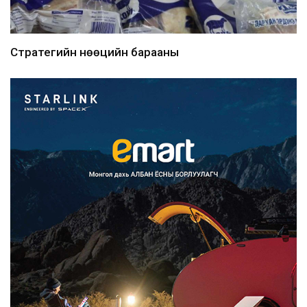
Стратегийн нөөцийн барааны
хяналтыг цахим системээ...
2026/08/06
Монгол Улс COP17 бага хуралд 6.5
тэрбум ам.доллары...
2026/08/06
“Улаанбаатар трам” төсөл