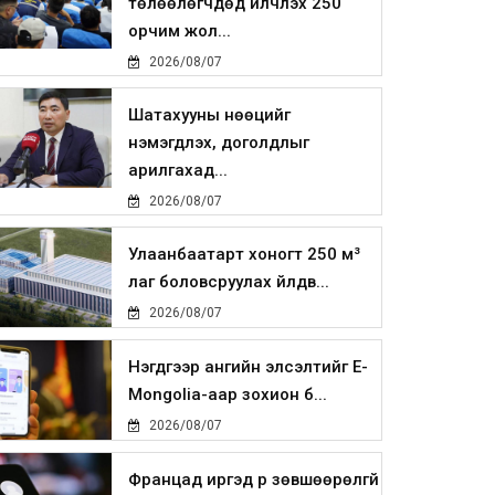
төлөөлөгчдөд үйлчлэх 250
орчим жол...
2026/08/07
Шатахууны нөөцийг
нэмэгдүүлэх, доголдлыг
арилгахад...
2026/08/07
Улаанбаатарт хоногт 250 м³
лаг боловсруулах үйлдв...
2026/08/07
Нэгдүгээр ангийн элсэлтийг E-
Mongolia-аар зохион б...
2026/08/07
Францад иргэд рүү зөвшөөрөлгүй