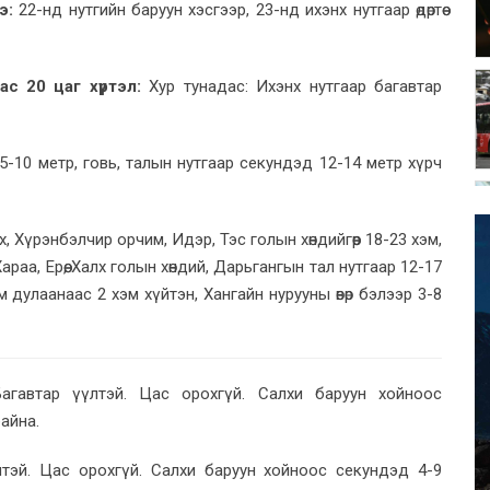
э:
22-нд нутгийн баруун хэсгээр, 23-нд ихэнх нутгаар өдөртөө
с 20 цаг хүртэл:
Хур тунадас: Ихэнх нутгаар багавтар
-10 метр, говь, талын нутгаар секундэд 12-14 метр хүрч
 Хүрэнбэлчир орчим, Идэр, Тэс голын хөндийгөөр 18-23 хэм,
Хараа, Ерөө, Халх голын хөндий, Дарьгангын тал нутгаар 12-17
эм дулаанаас 2 хэм хүйтэн, Хангайн нурууны өвөр бэлээр 3-8
гавтар үүлтэй. Цас орохгүй. Салхи баруун хойноос
байна.
тэй. Цас орохгүй. Салхи баруун хойноос секундэд 4-9