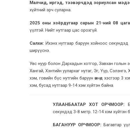
Малчид, иргэд, тээвэрчдэд зориулсан мэдэ
хүйтний эрч суларна.
2025 оны хоёрдугаар сарын 21-ний 08 цагаа
үүлтэй. Нийт нутгаар цас орохгүй.
Салхи:
Ихэнх нутгаар баруун хойноос секундэд 5
ширүүснэ.
Увс нуур болон Дархадын хотгор, Завхан голын эх,
Хангай, Хэнтийн уулархаг нутаг, Эг, Үүр, Сэлэнгэ, 
хэм, говийн бүс нутгийн баруун өмнөд хэсгээр 3 х
хэм, бусад нутгаар 9-14 хэм хүйтэн байна.
УЛААНБААТАР ХОТ ОРЧМООР:
Ба
секундэд 3-8 метр. 12-14 хэм хүйтэн 
БАГАНУУР ОРЧМООР:
Багавтар үүл