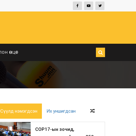
ЛОН ӨНЦӨГ
Сүүлд нэмэгдсэн
Их уншигдсан
COP17-ын зочид,