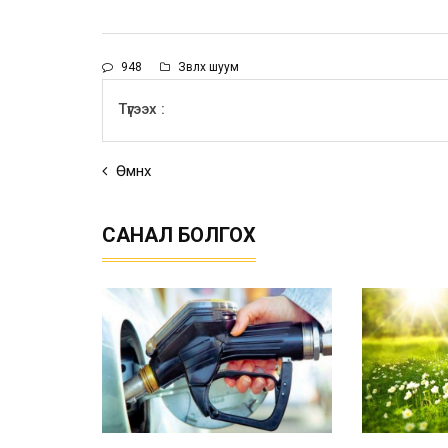
948
Зөвлөх шуум
Түгээх :
Өмнөх
САНАЛ БОЛГОХ