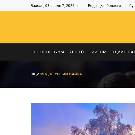
Баасан, 08 сарын 7, 2026 он
Редакцын бодлого
Су
ОНЦЛОХ ШУУМ
УЛС ТӨР
НИЙГЭМ
ЭДИЙН ЗА
НҮҮР
МЭДЭЭ УНШИЖ БАЙНА...