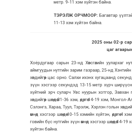
метр. 9-11 хэм хүйтэн байна.
ТЭРЭЛЖ ОРЧМООР:
Багавтар үүлтэй
11-13 хэм хүйтэн байна.
2025 оны 02-р сар
цаг агаары
Хоёрдугаар сарын 23-нд Хөвсгөлийн уулархаг ну
аймгуудын нутгийн зарим газраар, 25-нд Хэнтийн 
хөндийгөөр цас орно. Салхи ихэнх хугацаанд секун
зүүн хэсгээр секундэд 13-15 метр хүрч ширүүснэ. 
хүйтний эрч суларч Увс нуурын хотгор, Завхан г
хөндийгөөр шөнөдөө 31-36 хэм, өдөртөө 14-19 хэм, Монго
Сэлэнгэ, Хараа, Туул, Тэрэлж, Хэрлэн голын хөндийгөөр
өмнөд хэсгээр шөнөдөө 10-15 хэмийн хүйтэн, өдөртөө
говийн бүс нутгийн зүүн өмнөд хэсгээр шөнөдөө 14-19 хэм,
хүйтэн байна.