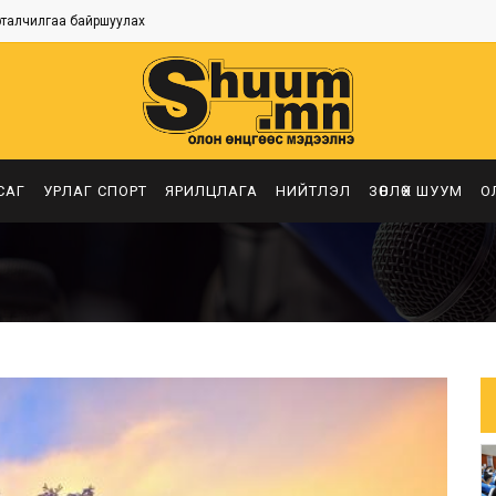
рталчилгаа байршуулах
САГ
УРЛАГ СПОРТ
ЯРИЛЦЛАГА
НИЙТЛЭЛ
ЗӨВЛӨХ ШУУМ
О