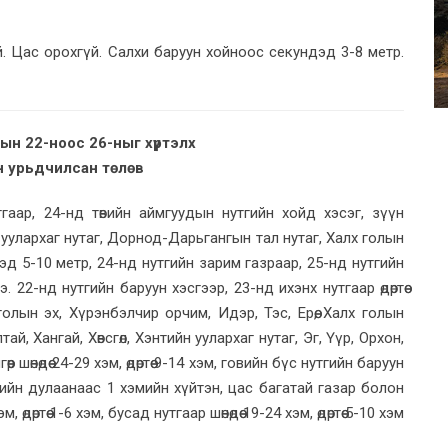
. Цас орохгүй. Салхи баруун хойноос секундэд 3-8 метр.
ын 22-ноос 26-ныг хүртэлх
н урьдчилсан төлөв
тгаар, 24-нд төвийн аймгуудын нутгийн хойд хэсэг, зүүн
уулархаг нутаг, Дорнод-Дарьгангын тал нутаг, Халх голын
дэд 5-10 метр, 24-нд нутгийн зарим газраар, 25-нд нутгийн
22-нд нутгийн баруун хэсгээр, 23-нд ихэнх нутгаар өдөртөө
олын эх, Хүрэнбэлчир орчим, Идэр, Тэс, Ерөө, Халх голын
л-Алтай, Хангай, Хөвсгөл, Хэнтийн уулархаг нутаг, Эг, Үүр, Орхон,
 шөнөдөө 24-29 хэм, өдөртөө 9-14 хэм, говийн бүс нутгийн баруун
 4 хэмийн дулаанаас 1 хэмийн хүйтэн, цас багатай газар болон
 өдөртөө 1-6 хэм, бусад нутгаар шөнөдөө 19-24 хэм, өдөртөө 5-10 хэм