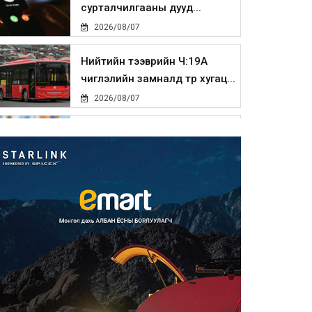
сурталчилгааны дууд...
2026/08/07
Нийтийн тээврийн Ч:19А
чиглэлийн замналд түр хугац...
2026/08/07
Автомашины улсын дугаар
сондгой тоогоор төгссөн бо...
2026/08/07
Улаанбаатарт өдөртөө 30 хэм
дулаан
2026/08/07
Улсын чанартай хатуу
хучилттай авто замын талаас
и...