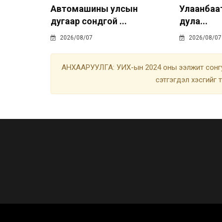
Автомашины улсын
Улаанбаата
дугаар сондгой ...
дула...
2026/08/07
2026/08/07
АНХААРУУЛГА: УИХ-ын 2024 оны ээлжит сонгу
сэтгэгдэл хэсгийг 