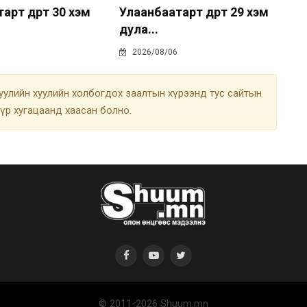
рт өдөртөө 30 хэм
Улаанбаатарт өдөртөө 29 хэм
дула...
2026/08/06
улийн хуулийн холбогдох заалтын хүрээнд тус сайтын
түр хугацаанд хаасан болно.
© 2011-2026 Shuum.mn