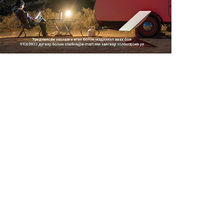
2026/08/06
Засгийн газар энэ оныг
дуустал санхүүгийн хэмнэлти...
2026/08/06
Шатахууны импортын гаалийн
албан татварыг 2027 оны...
2026/08/06
Стратегийн нөөцийн барааны
хяналтыг цахим системээ...
2026/08/06
Монгол Улс COP17 бага
хуралд 6.5 тэрбум
ам.доллары...