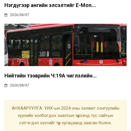
Нэгдүгээр ангийн элсэлтийг E-Mon...
2026/08/07
Нийтийн тээврийн Ч:19А чиглэлийн...
2026/08/07
АНХААРУУЛГА: УИХ-ын 2024 оны ээлжит сонгуулийн
хуулийн холбогдох заалтын хүрээнд тус сайтын
сэтгэгдэл хэсгийг түр хугацаанд хаасан болно.