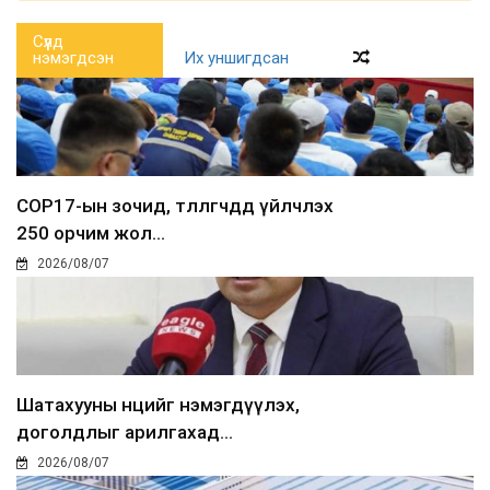
Сүүлд
нэмэгдсэн
Их уншигдсан
COP17-ын зочид, төлөөлөгчдөд үйлчлэх
250 орчим жол...
2026/08/07
Шатахууны нөөцийг нэмэгдүүлэх,
доголдлыг арилгахад...
2026/08/07