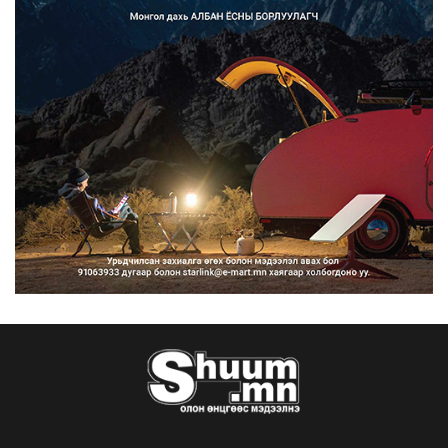
Францад иргэд рүү зөвшөөрөлгүй
сурталчилгааны дууд...
2026/08/07
Нийтийн тээврийн Ч:19А чиглэлийн
замналд түр хугац...
2026/08/07
Автомашины улсын дугаар сондгой
тоогоор төгссөн бо...
2026/08/07