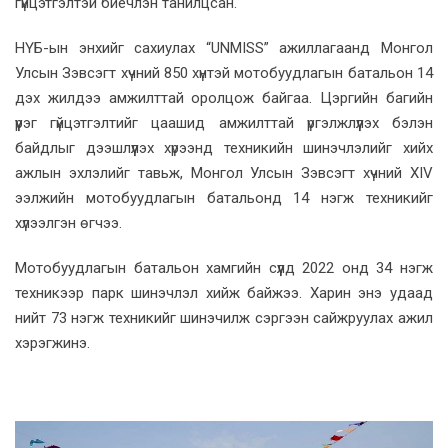
гүйцэтгэлтэй биечлэн танилцсан.
НҮБ-ын энхийг сахиулах “UNMISS” ажиллагаанд Монгол
Улсын Зэвсэгт хүчний 850 хүнтэй мотобуудлагын батальон 14
дэх жилдээ амжилттай оролцож байгаа. Цэргийн багийн
үүрэг гүйцэтгэлтийг цаашид амжилттай үргэлжлүүлэх бэлэн
байдлыг дээшлүүлэх хүрээнд техникийн шинэчлэлийг хийх
ажлын эхлэлийг тавьж, Монгол Улсын Зэвсэгт хүчний XIV
ээлжийн мотобуудлагын батальонд 14 нэгж техникийг
хүлээлгэн өгчээ.
Мотобуудлагын батальон хамгийн сүүлд 2022 онд 34 нэгж
техникээр парк шинэчлэл хийж байжээ. Харин энэ удаад
нийт 73 нэгж техникийг шинэчилж сэргээн сайжруулах ажил
хэрэгжинэ.