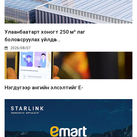
Улаанбаатарт хоногт 250 м³ лаг
боловсруулах үйлдв...
2026/08/07
Нэгдүгээр ангийн элсэлтийг E-
Mongolia-аар зохион б...
2026/08/07