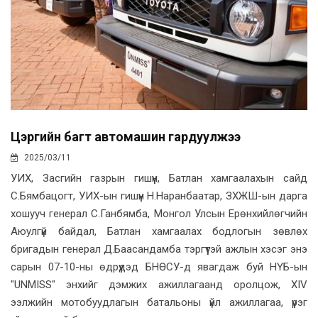
Цэргийн багт автомашин гардуулжээ
2025/03/11
УИХ, Засгийн газрын гишүүн, Батлан хамгаалахын сайд
С.Бямбацогт, УИХ-ын гишүүн Н.Наранбаатар, ЗХЖШ-ын дарга
хошууч генерал С.Ганбямба, Монгол Улсын Ерөнхийлөгчийн
Аюулгүй байдал, Батлан хамгаалах бодлогын зөвлөх
бригадын генерал Д.Баасандамба тэргүүтэй ажлын хэсэг энэ
сарын 07-10-ны өдрүүдэд БНӨСУ-д явагдаж буй НҮБ-ын
"UNMISS" энхийг дэмжих ажиллагаанд оролцож, XIV
ээлжийн мотобуудлагын батальоны үйл ажиллагаа, үүрэг