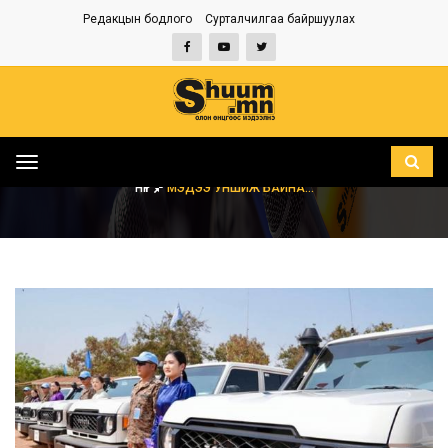
Редакцын бодлого
Сурталчилгаа байршуулах
Toggle
navigation
НҮҮР
МЭДЭЭ УНШИЖ БАЙНА...