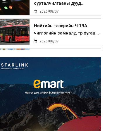
сурталчилгааны дууд...
2026/08/07
Нийтийн тээврийн Ч:19А
чиглэлийн замналд түр хугац...
2026/08/07
Автомашины улсын дугаар
сондгой тоогоор төгссөн бо...
2026/08/07
Улаанбаатарт өдөртөө 30 хэм
дулаан
2026/08/07
Улсын чанартай хатуу
хучилттай авто замын талаас
и...