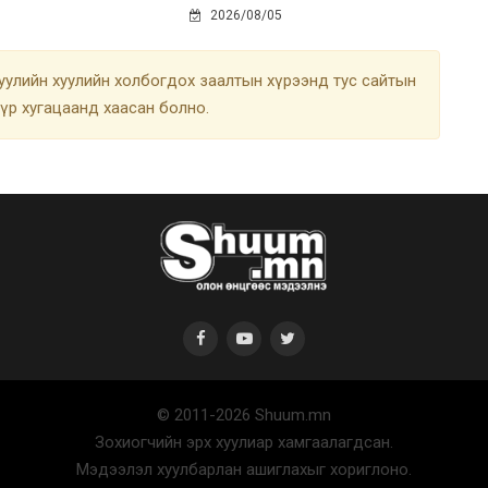
2026/08/05
улийн хуулийн холбогдох заалтын хүрээнд тус сайтын
түр хугацаанд хаасан болно.
© 2011-2026 Shuum.mn
Зохиогчийн эрх хуулиар хамгаалагдсан.
Мэдээлэл хуулбарлан ашиглахыг хориглоно.