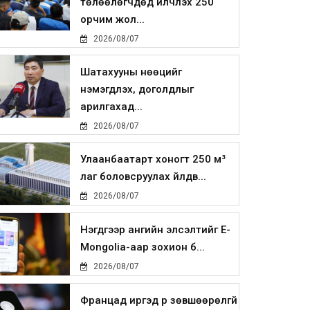
төлөөлөгчдөд үйлчлэх 250
орчим жол...
2026/08/07
Шатахууны нөөцийг
нэмэгдүүлэх, доголдлыг
арилгахад...
2026/08/07
Улаанбаатарт хоногт 250 м³
лаг боловсруулах үйлдв...
2026/08/07
Нэгдүгээр ангийн элсэлтийг E-
Mongolia-аар зохион б...
2026/08/07
Францад иргэд рүү зөвшөөрөлгүй