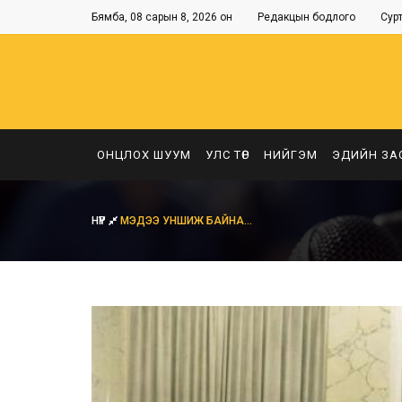
Бямба, 08 сарын 8, 2026 он
Редакцын бодлого
Сур
ОНЦЛОХ ШУУМ
УЛС ТӨР
НИЙГЭМ
ЭДИЙН ЗА
НҮҮР
МЭДЭЭ УНШИЖ БАЙНА...