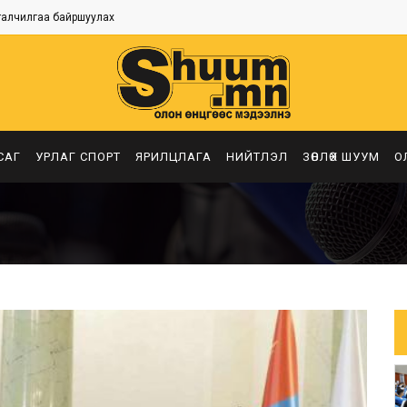
талчилгаа байршуулах
САГ
УРЛАГ СПОРТ
ЯРИЛЦЛАГА
НИЙТЛЭЛ
ЗӨВЛӨХ ШУУМ
О