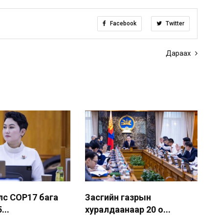
Facebook
Twitter
Дараах
лс COP17 бага
Засгийн газрын
...
хуралдаанаар 20 о...