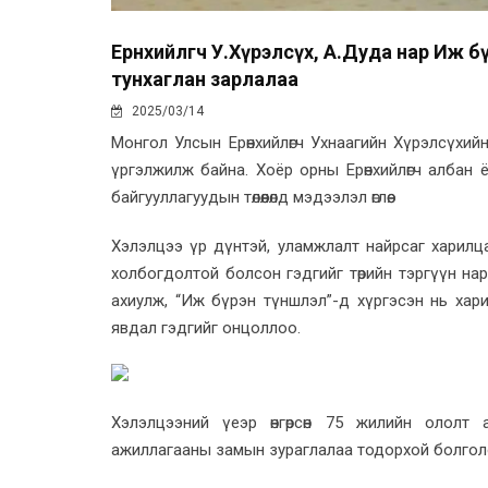
Ерөнхийлөгч У.Хүрэлсүх, А.Дуда нар Иж
тунхаглан зарлалаа
2025/03/14
Монгол Улсын Ерөнхийлөгч Ухнаагийн Хүрэлсүхи
үргэлжилж байна. Хоёр орны Ерөнхийлөгч албан
байгууллагуудын төлөөлөлд мэдээлэл өглөө.
Хэлэлцээ үр дүнтэй, уламжлалт найрсаг харилцаа
холбогдолтой болсон гэдгийг төрийн тэргүүн на
ахиулж, “Иж бүрэн түншлэл”-д хүргэсэн нь хар
явдал гэдгийг онцоллоо.
Хэлэлцээний үеэр өнгөрсөн 75 жилийн ололт
ажиллагааны замын зураглалаа тодорхой болгол