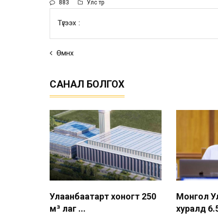
883
Улс төр
Түгээх :
Өмнөх
САНАЛ БОЛГОХ
Улаанбаатарт хоногт 250
Монгол У
м³ лаг ...
хуралд 6.5