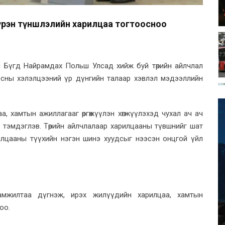
 бүрэн түншлэлийн харилцаа тогтоосноо
йн Бүгд Найрамдах Польш Улсад хийж буй төрийн айлчлал
 ёсны хэлэлцээний үр дүнгийн талаар хэвлэл мэдээллийн
, хамтын ажиллагааг өргөжүүлэн хөгжүүлэхэд чухал ач ач
р тэмдэглэв. Төрийн айлчлалаар харилцааны түвшнийг шат
илцааны түүхийн нэгэн шинэ хуудсыг нээсэн онцгой үйл
 амжилтаа дүгнэж, ирэх жилүүдийн харилцаа, хамтын
оо.