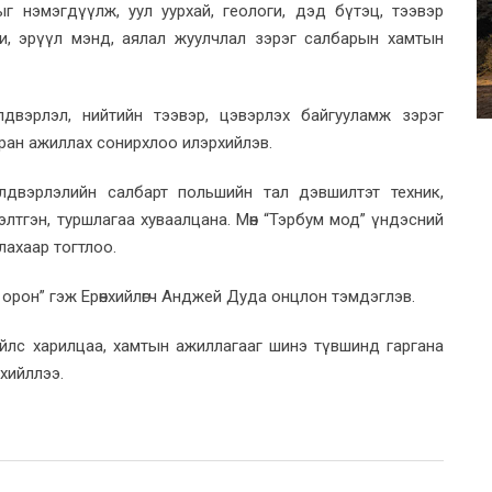
тыг нэмэгдүүлж, уул уурхай, геологи, дэд бүтэц, тээвэр
ги, эрүүл мэнд, аялал жуулчлал зэрэг салбарын хамтын
двэрлэл, нийтийн тээвэр, цэвэрлэх байгууламж зэрэг
мтран ажиллах сонирхлоо илэрхийлэв.
үйлдвэрлэлийн салбарт польшийн тал дэвшилтэт техник,
лтгэн, туршлагаа хуваалцана. Мөн “Тэрбум мод” үндэсний
улахаар тогтлоо.
орон” гэж Ерөнхийлөгч Анджей Дуда онцлон тэмдэглэв.
йлс харилцаа, хамтын ажиллагааг шинэ түвшинд гаргана
рхийллээ.