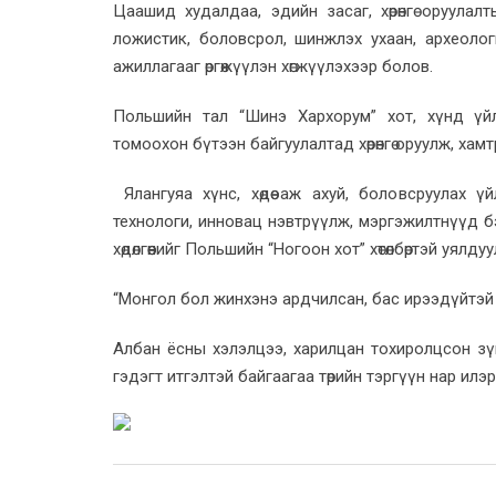
Цаашид худалдаа, эдийн засаг, хөрөнгө оруулал
ложистик, боловсрол, шинжлэх ухаан, археоло
ажиллагааг өргөжүүлэн хөгжүүлэхээр болов.
Польшийн тал “Шинэ Хархорум” хот, хүнд үйл
томоохон бүтээн байгуулалтад хөрөнгө оруулж, ха
Ялангуяа хүнс, хөдөө аж ахуй, боловсруулах 
технологи, инновац нэвтрүүлж, мэргэжилтнүүд бэ
хөдөлгөөнийг Польшийн “Ногоон хот” хөтөлбөртэй уялду
“Монгол бол жинхэнэ ардчилсан, бас ирээдүйтэй 
Албан ёсны хэлэлцээ, харилцан тохиролцсон зү
гэдэгт итгэлтэй байгаагаа төрийн тэргүүн нар илэ