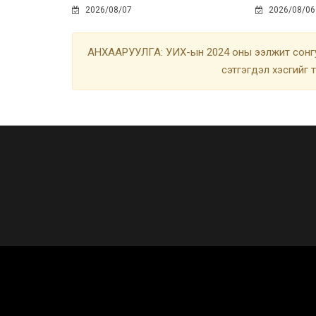
2026/08/07
2026/08/06
АНХААРУУЛГА: УИХ-ын 2024 оны ээлжит сонгу
сэтгэгдэл хэсгийг 