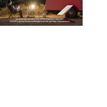
2026/08/06
Засгийн газар энэ оныг
дуустал санхүүгийн хэмнэлти...
2026/08/06
Шатахууны импортын гаалийн
албан татварыг 2027 оны...
2026/08/06
Стратегийн нөөцийн барааны
хяналтыг цахим системээ...
2026/08/06
Монгол Улс COP17 бага
хуралд 6.5 тэрбум
ам.доллары...