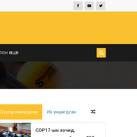
ЛОН ӨНЦӨГ
Сүүлд нэмэгдсэн
Их уншигдсан
COP17-ын зочид,