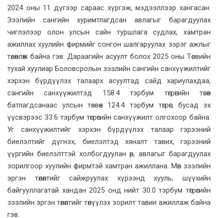
2024 оны 11 дүгээр сараас хүргэж, мэдээллээр хангасан.
Зээлийн сангийн хуримтлагдсан авлагыг барагдуулах
чиглэлээр олон улсын сайн туршлага судлах, хамтран
ажиллах хуулийн фирмийг сонгон шалгаруулах зэрэг ажлыг
төлөвлөж байна гэв. Дараагийн асуулт болох 2025 оны Төсвийн
тухай хуулиар Боловсролын зээлийн сангийн санхүүжилтийг
хэрхэн бүрдүүлэх талаарх асуултад сайд хариулахдаа,
сангийн санхүүжилтэд 158.4 тэрбум төгрөгийн төсөв
батлагдсанаас улсын төсвөөс 124.4 тэрбум төгрөг, бусад эх
үүсвэрээс 33.6 тэрбум төгрөгийн санхүүжилт олгохоор байна.
Уг санхүүжилтийг хэрхэн бүрдүүлэх талаар гэрээний
биелэлтийг дүгнэх, биелэлтэд хяналт тавих, гэрээний
үүргийн биелэлттэй холбогдуулан өр, авлагыг барагдуулах
зорилгоор хуулийн фирмтэй хамтран ажиллана. Мөн зээлийн
эргэн төлөлтийг сайжруулах хүрээнд хууль, шүүхийн
байгууллагатай хандан 2025 онд нийт 30.0 тэрбум төгрөгийн
зээлийн эргэн төлөлтийг төлүүлэх зорилт тавин ажиллаж байна
гэв.