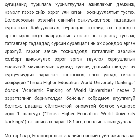
хугацаанд туршлага хуримтлуулан ажиллахыг дэмжиж,
нэмэлт гэрээ хийх зэрэг уян хатан зохицуулалтыг тусгах,
Боловсролын зээлийн сангийн санхүүжилтээр гадаадын
сургалтын байгууллагад суралцан төгсөгчид эх орондоо
эргэн ирэх нөхцөл шаардлагыг эхнээс нь гэрээнд тусгаж,
тэтгэлгээр гадаадад сурсан суралцагч нь эх орондоо эргэн
ирэхгүй, гэрээг зөрчсөн тохиолдолд тэтгэлгийг зээлийн
хэлбэрт шилжүүлэх зэрэг эргэн төлүүлэх хариуцлагын
оновчтой механизмыг журамд тусгах, дэлхийн шилдэг их
сургуулиудын зэрэглэл тогтооход олон улсад хүлээн
зөвшөөрөгдсөн "Times Higher Education World University Rankings"
болон "Academic Ranking of World Universities" гэсэн 2
зэрэглэлийг баримталдаг байсныг хоёрдмол агуулгагүй
болгож, цаашид ойлгомжтой, оновчтой болгох үүднээс
зөвхөн 1 шалгуур ("Times Higher Education World University
Rankings")-ыг ашиглах зэрэг 18 багц саналыг танилцууллаа.
Мөн тэрбээр, Боловсролын зээлийн сангийн үйл ажиллагааг