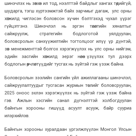
шинэчлэх нь зөвхөн ил тод, нээлттэй байдлыг хангах төдийгүй,
шударга, тэгш хүртээмжтэй байх зарчмыг дагаж, улс орны
хөгжилд чиглэсэн боловсон хүчин бэлтгэхэд чухал үүрэг
гүйцэтгэнэ. Шинэчлэл нь эргэн төлөлтийн хяналтыг
сайжруулж, стратегийн бодлоготой уялдуулан,
боловсролын санхүүжилтийн тогтолцоог илүү үр дүнтэй,
зөв менежменттэй болгох хэрэгжүүлэх нь улс орны нийгэм,
эдийн засгийн хөгжилд эерэг нөлөө үзүүлэх тул дээрх
бодлогын өөрчлөлтүүдийг тусгах нь зүйтэй гэж үзэж байна.
Боловсролын зээлийн сангийн үйл ажиллагааны шинэчлэл,
сайжруулалтуудыг тусгасан журмын төслийг боловсруулан,
2025 оноос эхлэн хэрэгжүүлэх нь зүйтэй гэж үзэж байна
гэв. Ажлын хэсгийн санал дүгнэлттэй холбогдуулан
байнгын хорооны гишүүд асуулт асууж, байр сууриа
илэрхийлэв.
Байнгын хорооны хуралдаан үргэлжлүүлэн Монгол Улсын