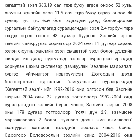
хөнгөлөлттэй зээл 363.18 сая төгрөг буюу өнгөрсөн оноос 52 хувь,
оюутны хөгжлийн зээл 11.5 сая төгрөг буюу өнгөрсөн оноос 46
хувиар тус тус өссөн бол гадаадын дээд боловсролын
сургалтын байгууллагад суралцагчдын зээл 2.4 тэрбум төгрөг
төлөгдөж өнгөрсөн оноос 43 хувиар буурсан. Зээлийн эргэн
төлөлтийг сайжруулах зорилгоор 2024 оны 11 дүгээр сараас
эхлэн оюутны хөгжлийн зээл, хөнгөлөлттэй зээл болон дэлхийн
шилдэг их дээд сургуульд зээлээр суралцсан иргэдэд
зориулан цахим системээр дамжуулан “зээлийн мэдээлэл”
хүргэх үйлчилгээг нэвтрүүлсэн. Дотоодын дээд
боловсролын сургалтын байгууллагын суралцагчдад
“Хөнгөлөлттэй зээл”- ийг 1992-2016 онд олгосон бөгөөд Засгийн
газрын 2004 оны 22 дугаар тогтоолоор 1992-2004 онд
суралцагчдын зээлийг бүрэн чөлөөлсөн, Засгийн газрын 2008
оны 178 дугаар тогтоолоор “голч дүн 2.8, эзэмшсэн
мэргэжлээрээ 2 болон түүнээс дээш жил ажилласан”
шалгуурыг хангасан төгсөгчдийг зээлээс чөлөөлж байна.
Одоогоор Боловсролын зээлийн санд 2004-2016 онд