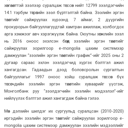
хөнгөлөлттэй зээлээр суралцаж төгссөн нийт 12799 зээлдэгчийн
14.1 тэрбум төгрөгийн зээл бүртгэлтэй байна. Зээлийн эргзн
төлөлтийг сайжруулах хүрээнд 7 аймаг, 2 дүүргийн
прокурорын байгууллагуудтай хамтран ажиллаж, холбогдох
арга хэмжээг авч хэрэгжүүлж байна. Оюутны хөгжлийн зээл
нь 2016 оноос эхэлсэн бөгөөд зээлийн эргэн төлөлтийг
сайжруулах зорилгоор е-mongolia цахим системээр
дамжуулан “зээлийн эргэн төлөлтийн график”-ийг 2025 оны 2
дугаар сараас эхлэн зээлдэгчид хүргэх бэлтгэл ажил
хангагдсан. Гадаадын дээд боловсролын сургалтын
байгууллагыг 1997 оноос хойш суралцаж төгссөн бүх
төгсөгчдийн зээлийн эргэн төлөлтийн хуваарийг үүсгэж,
Монголбанк руу “зээлдэгчийн зээлийн мэдээлэл”-ийг
нийлүүлэх бэлтгэл ажил хангагдаж байна гэлээ.
Мөн дэлхийн шилдэг их сургуульд суралцсан (2010-2020)
иргэдийн зээлийн эргэн төлөлтийг сайжруулах зорилгоор е-
mongolia цахим системээр дамжуулан зээлийн мэдээллийг