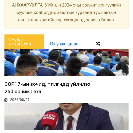
АНХААРУУЛГА: УИХ-ын 2024 оны ээлжит сонгуулийн
хуулийн холбогдох заалтын хүрээнд тус сайтын
сэтгэгдэл хэсгийг түр хугацаанд хаасан болно.
Сүүлд
нэмэгдсэн
Их уншигдсан
COP17-ын зочид, төлөөлөгчдөд үйлчлэх
250 орчим жол...
2026/08/07