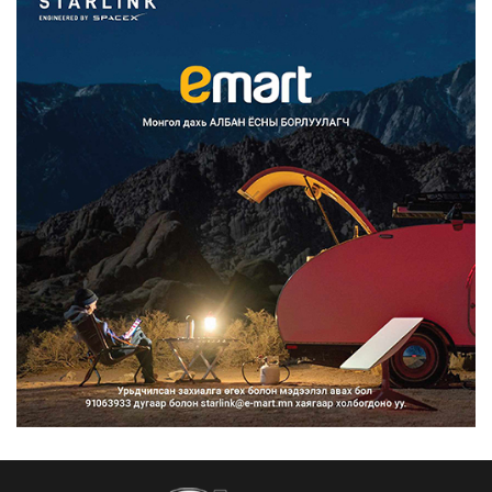
Францад иргэд рүү зөвшөөрөлгүй
сурталчилгааны дууд...
2026/08/07
Нийтийн тээврийн Ч:19А чиглэлийн
замналд түр хугац...
2026/08/07