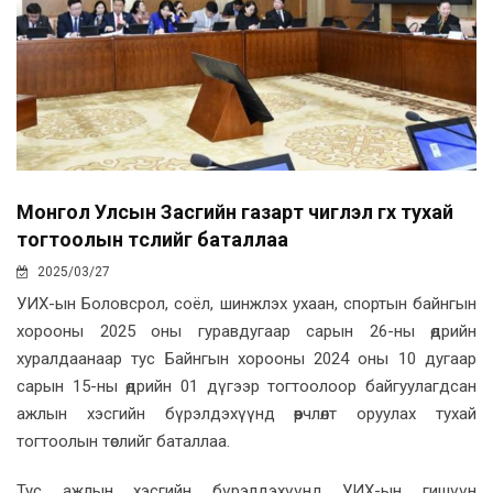
Монгол Улсын Засгийн газарт чиглэл өгөх тухай
тогтоолын төслийг баталлаа
2025/03/27
УИХ-ын Боловсрол, соёл, шинжлэх ухаан, спортын байнгын
хорооны 2025 оны гуравдугаар сарын 26-ны өдрийн
хуралдаанаар тус Байнгын хорооны 2024 оны 10 дугаар
сарын 15-ны өдрийн 01 дүгээр тогтоолоор байгуулагдсан
ажлын хэсгийн бүрэлдэхүүнд өөрчлөлт оруулах тухай
тогтоолын төслийг баталлаа.
Тус ажлын хэсгийн бүрэлдэхүүнд УИХ-ын гишүүн