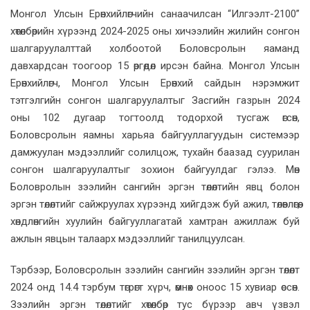
Монгол Улсын Ерөнхийлөгчийн санаачилсан “Илгээлт-2100”
хөтөлбөрийн хүрээнд 2024-2025 оны хичээлийн жилийн сонгон
шалгаруулалттай холбоотой Боловсролын яаманд
давхардсан тоогоор 15 өргөдөл ирсэн байна. Монгол Улсын
Ерөнхийлөгч, Монгол Улсын Ерөнхий сайдын нэрэмжит
тэтгэлгийн сонгон шалгаруулалтыг Засгийн газрын 2024
оны 102 дугаар тогтоолд тодорхой тусгаж өгсөн,
Боловсролын яамны харьяа байгууллагуудын системээр
дамжуулан мэдээллийг солилцож, тухайн баазад суурилан
сонгон шалгаруулалтыг зохион байгуулдаг гэлээ. Мөн
Боловролын зээлийн сангийн эргэн төлөлтийн явц болон
эргэн төлөлтийг сайжруулах хүрээнд хийгдэж буй ажил, төлөвлөгөө,
хөндлөнгийн хуулийн байгууллагатай хамтран ажиллаж буй
ажлын явцын талаарх мэдээллийг танилцуулсан.
Тэрбээр, Боловсролын зээлийн сангийн зээлийн эргэн төлөлт
2024 онд 14.4 тэрбум төгрөгт хүрч, өмнөх оноос 15 хувиар өссөн.
Зээлийн эргэн төлөлтийг хөтөлбөр тус бүрээр авч үзвэл