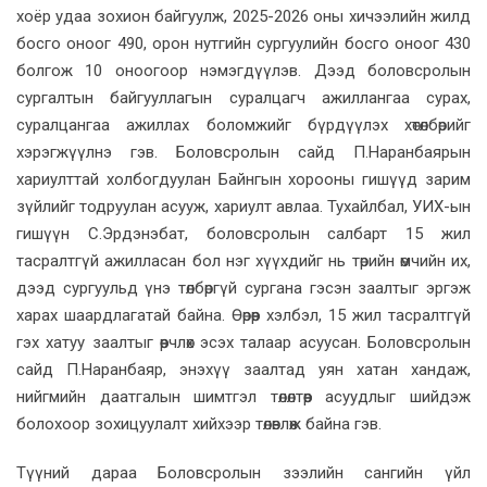
хоёр удаа зохион байгуулж, 2025-2026 оны хичээлийн жилд
босго оноог 490, орон нутгийн сургуулийн босго оноог 430
болгож 10 оноогоор нэмэгдүүлэв. Дээд боловсролын
сургалтын байгууллагын суралцагч ажиллангаа сурах,
суралцангаа ажиллах боломжийг бүрдүүлэх хөтөлбөрийг
хэрэгжүүлнэ гэв. Боловсролын сайд П.Наранбаярын
хариулттай холбогдуулан Байнгын хорооны гишүүд зарим
зүйлийг тодруулан асууж, хариулт авлаа. Тухайлбал, УИХ-ын
гишүүн С.Эрдэнэбат, боловсролын салбарт 15 жил
тасралтгүй ажилласан бол нэг хүүхдийг нь төрийн өмчийн их,
дээд сургуульд үнэ төлбөргүй сургана гэсэн заалтыг эргэж
харах шаардлагатай байна. Өөрөөр хэлбэл, 15 жил тасралтгүй
гэх хатуу заалтыг өөрчлөх эсэх талаар асуусан. Боловсролын
сайд П.Наранбаяр, энэхүү заалтад уян хатан хандаж,
нийгмийн даатгалын шимтгэл төлөлтөөр асуудлыг шийдэж
болохоор зохицуулалт хийхээр төлөвлөж байна гэв.
Түүний дараа Боловсролын зээлийн сангийн үйл