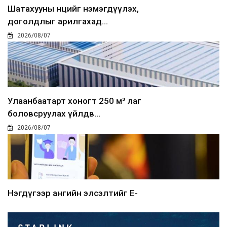
Шатахууны нөөцийг нэмэгдүүлэх,
доголдлыг арилгахад...
2026/08/07
Улаанбаатарт хоногт 250 м³ лаг
боловсруулах үйлдв...
2026/08/07
Нэгдүгээр ангийн элсэлтийг E-
Mongolia-аар зохион б...
2026/08/07