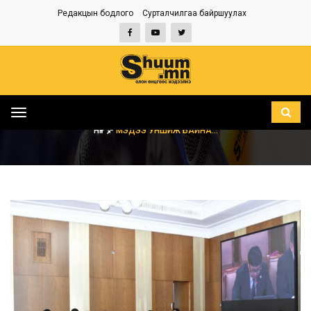
Редакцын бодлого
Сурталчилгаа байршуулах
Toggle
navigation
НҮҮР
МЭДЭЭ УНШИЖ БАЙНА...