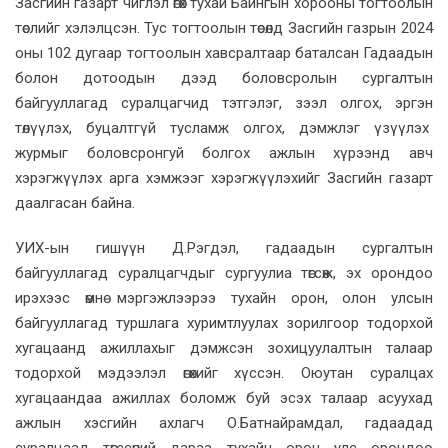
Засгийн газарт чиглэл өгөх тухай Байнгын хорооны тогтоолын
төслийг хэлэлцсэн. Тус тогтоолын төсөлд Засгийн газрын 2024
оны 102 дугаар тогтоолын хавсралтаар баталсан Гадаадын
болон дотоодын дээд боловсролын сургалтын
байгууллагад суралцагчид тэтгэлэг, зээл олгох, эргэн
төлүүлэх, буцалтгүй тусламж олгох, дэмжлэг үзүүлэх
журмыг боловсронгуй болгох ажлын хүрээнд авч
хэрэгжүүлэх арга хэмжээг хэрэгжүүлэхийг Засгийн газарт
даалгасан байна.
УИХ-ын гишүүн Д.Рэгдэл, гадаадын сургалтын
байгууллагад суралцагчдыг сургуулиа төгсөж, эх орондоо
ирэхээс өмнө мэргэжлээрээ тухайн орон, олон улсын
байгууллагад туршлага хуримтлуулах зорилгоор тодорхой
хугацаанд ажиллахыг дэмжсэн зохицуулалтын талаар
тодорхой мэдээлэл өгөхийг хүссэн. Оюутан суралцах
хугацаандаа ажиллах боломж буй эсэх талаар асуухад
ажлын хэсгийн ахлагч О.Батнайрамдал, гадаадад
суралцаад төгссөний дараа тухайн орон улс орондоо