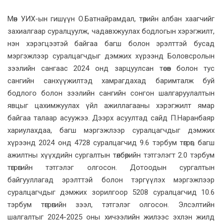
Мөн УИХ-ын гишүүн О.Батнайрамдал, төрийн албан хаагчийг
захиалгаар суралцуулж, чадавхжуулах бодлогын хэрэгжилт,
нэн хэрэгцээтэй байгаа багш болон эрэлттэй бусад
мэргэжлээр суралцагчдыг дэмжих хүрээнд Боловсролын
зээлийн сангаас 2024 онд зарцуулсан төсөв болон тус
сангийн санхүүжилтэд хамрагдахад баримталж буй
бодлого болон зээлийн сангийн сонгон шалгаруулалтын
явцыг цахимжуулах үйл ажиллагааны хэрэгжилт ямар
байгаа талаар асуужээ. Дээрх асуултад сайд П.Наранбаяр
хариулахдаа, багш мэргэжлээр суралцагчдыг дэмжих
хүрээнд 2024 онд 4728 суралцагчид 9.6 тэрбум төгрөг, багш
ажилтны хүүхдийн сургалтын төлбөрийн тэтгэлэгт 2.0 тэрбум
төгрөгийн тэтгэлэг олгосон. Дотоодын сургалтын
байгууллагад эрэлттэй болон тэргүүлэх мэргэжпээр
суралцагчдыг дэмжих зорилгоор 5208 суралцагчид 10.6
тэрбум төгрөгийн зээл, тэтгэлэг олгосон. Элсэлтийн
шалгалтыг 2024-2025 оны хичээлийн жилээс эхлэн жилд