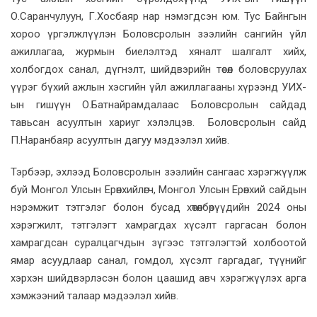
О.Саранчулуун, Г.Хосбаяр нар нэмэгдсэн юм. Тус Байнгын
хороо үргэлжлүүлэн Боловсролын зээлийн сангийн үйл
ажиллагаа, журмын биелэлтэд хяналт шалгалт хийх,
холбогдох санал, дүгнэлт, шийдвэрийн төсөл боловсруулах
үүрэг бүхий ажлын хэсгийн үйл ажиллагааны хүрээнд УИХ-
ын гишүүн О.Батнайрамдалаас Боловсролын сайдад
тавьсан асуултын хариуг хэлэлцэв. Боловсролын сайд
П.Наранбаяр асуултын дагуу мэдээлэл хийв.
Тэрбээр, эхлээд Боловсролын зээлийн сангаас хэрэгжүүлж
буй Монгол Улсын Ерөнхийлөгч, Монгол Улсын Ерөнхий сайдын
нэрэмжит тэтгэлэг болон бусад хөтөлбөрүүдийн 2024 оны
хэрэгжилт, тэтгэлэгт хамрагдах хүсэлт гаргасан болон
хамрагдсан суралцагчдын зүгээс тэтгэлэгтэй холбоотой
ямар асуудлаар санал, гомдол, хүсэлт гаргадаг, түүнийг
хэрхэн шийдвэрлэсэн болон цаашид авч хэрэгжүүлэх арга
хэмжээний талаар мэдээлэл хийв.