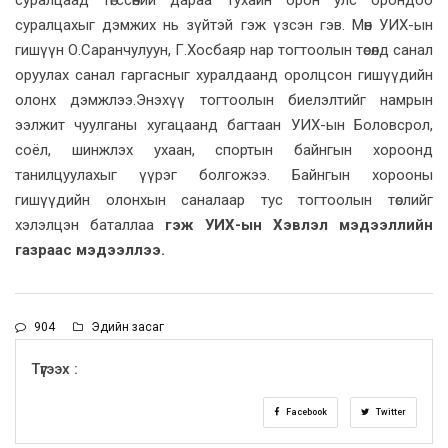
суралцахыг дэмжих нь зүйтэй гэж үзсэн гэв. Мөн УИХ-ын
гишүүн О.Саранчулуун, Г.Хосбаяр нар тогтоолын төсөлд санал
оруулах санал гаргасныг хуралдаанд оролцсон гишүүдийн
олонх дэмжлээ.Энэхүү тогтоолын биелэлтийг намрын
ээлжит чуулганы хугацаанд багтаан УИХ-ын Боловсрол,
соёл, шинжлэх ухаан, спортын байнгын хороонд
танилцуулахыг үүрэг болгожээ. Байнгын хорооны
гишүүдийн олонхын саналаар тус тогтоолын төслийг
хэлэлцэн баталлаа
гэж УИХ-ын Хэвлэл мэдээллийн
газраас мэдээллээ.
904
Эдийн засаг
Түгээх :
Facebook
Twitter