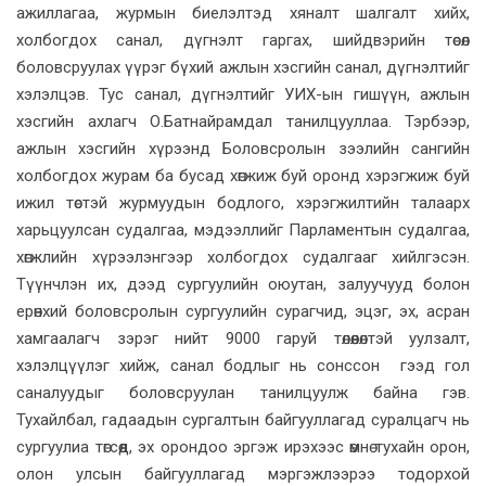
ажиллагаа, журмын биелэлтэд хяналт шалгалт хийх,
холбогдох санал, дүгнэлт гаргах, шийдвэрийн төсөл
боловсруулах үүрэг бүхий ажлын хэсгийн санал, дүгнэлтийг
хэлэлцэв. Тус санал, дүгнэлтийг УИХ-ын гишүүн, ажлын
хэсгийн ахлагч О.Батнайрамдал танилцууллаа. Тэрбээр,
ажлын хэсгийн хүрээнд Боловсролын зээлийн сангийн
холбогдох журам ба бусад хөгжиж буй оронд хэрэгжиж буй
ижил төстэй журмуудын бодлого, хэрэгжилтийн талаарх
харьцуулсан судалгаа, мэдээллийг Парламентын судалгаа,
хөгжлийн хүрээлэнгээр холбогдох судалгааг хийлгэсэн.
Түүнчлэн их, дээд сургуулийн оюутан, залуучууд болон
ерөнхий боловсролын сургуулийн сурагчид, эцэг, эх, асран
хамгаалагч зэрэг нийт 9000 гаруй төлөөлөлтэй уулзалт,
хэлэлцүүлэг хийж, санал бодлыг нь сонссон гээд гол
саналуудыг боловсруулан танилцуулж байна гэв.
Тухайлбал, гадаадын сургалтын байгууллагад суралцагч нь
сургуулиа төгсөөд, эх орондоо эргэж ирэхээс өмнө тухайн орон,
олон улсын байгууллагад мэргэжлээрээ тодорхой