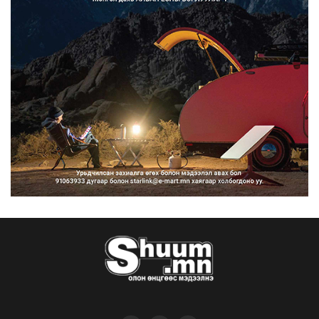
Францад иргэд рүү зөвшөөрөлгүй
сурталчилгааны дууд...
2026/08/07
Нийтийн тээврийн Ч:19А чиглэлийн
замналд түр хугац...
2026/08/07
Автомашины улсын дугаар сондгой
тоогоор төгссөн бо...
2026/08/07