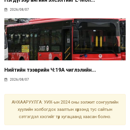
2026/08/07
Нийтийн тээврийн Ч:19А чиглэлийн...
2026/08/07
АНХААРУУЛГА: УИХ-ын 2024 оны ээлжит сонгуулийн
хуулийн холбогдох заалтын хүрээнд тус сайтын
сэтгэгдэл хэсгийг түр хугацаанд хаасан болно.