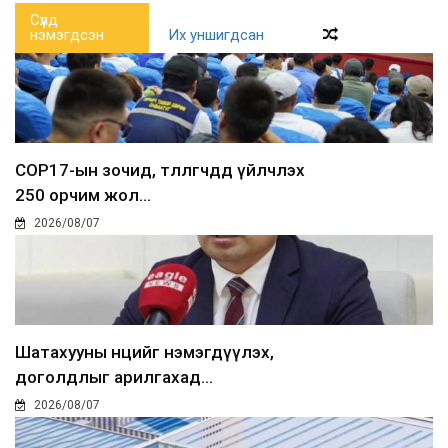
Сүүлд
нэмэгдсэн
Их уншигдсан
COP17-ын зочид, төлөөлөгчдөд үйлчлэх
250 орчим жол...
2026/08/07
Шатахууны нөөцийг нэмэгдүүлэх,
доголдлыг арилгахад...
2026/08/07