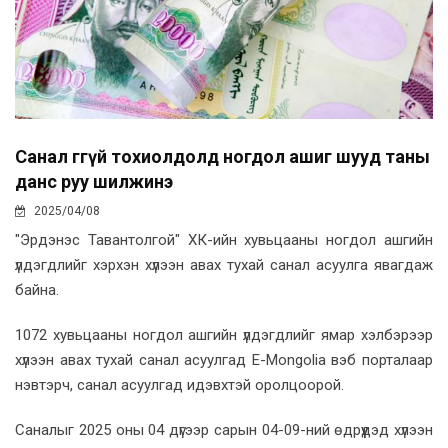
Санал өгөөгүй тохиолдолд ногдол ашиг шууд таны
данс руу шилжинэ
2025/04/08
"Эрдэнэс Тавантолгой" ХК-ийн хувьцааны ногдол ашгийн
үлдэгдлийг хэрхэн хүлээн авах тухай санал асуулга явагдаж
байна.
1072 хувьцааны ногдол ашгийн үлдэгдлийг ямар хэлбэрээр
хүлээн авах тухай санал асуулгад E-Mongolia вэб порталаар
нэвтэрч, санал асуулгад идэвхтэй оролцоорой.
Саналыг 2025 оны 04 дүгээр сарын 04-09-ний өдрүүдэд хүлээн