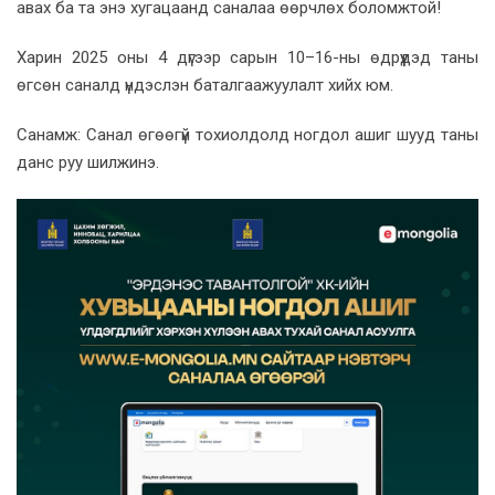
авах ба та энэ хугацаанд саналаа өөрчлөх боломжтой!
Харин 2025 оны 4 дүгээр сарын 10–16-ны өдрүүдэд таны
өгсөн саналд үндэслэн баталгаажуулалт хийх юм.
Санамж: Санал өгөөгүй тохиолдолд ногдол ашиг шууд таны
данс руу шилжинэ.