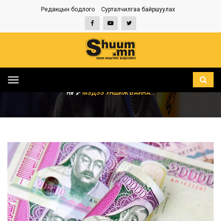
Редакцын бодлого
Сурталчилгаа байршуулах
Toggle
navigation
НҮҮР
МЭДЭЭ УНШИЖ БАЙНА...