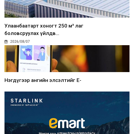
Улаанбаатарт хоногт 250 м³ лаг
боловсруулах үйлдв...
2026/08/07
Нэгдүгээр ангийн элсэлтийг E-
Mongolia-аар зохион б...
2026/08/07