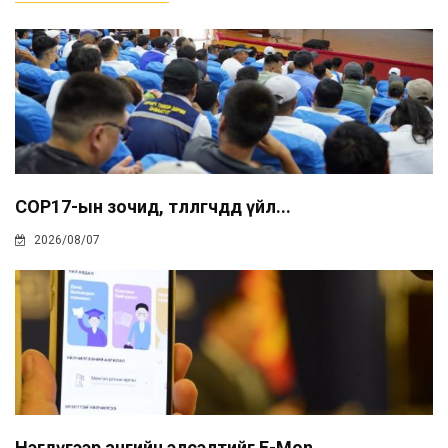
COP17-ын зочид, төлөөлөгчдөд үйл...
2026/08/07
Нэгдүгээр ангийн элсэлтийг E-Mon...