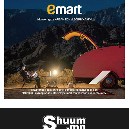
Францад иргэд рүү зөвшөөрөлгүй
сурталчилгааны дууд...
2026/08/07
Нийтийн тээврийн Ч:19А чиглэлийн
замналд түр хугац...
2026/08/07
Автомашины улсын дугаар сондгой