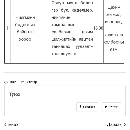
Эрүүл мэнд болон
Цахим
гэр бүл, хөдөлмөр,
хөгжил,
Нийгмийн
нийгмийн
инновац,
бодлогын
хамгааллын
1
16.00
байнгын
салбарын цахим
харилцаа
хороо
шилжилтийн явцтай
холбооны
танилцах уулзалт-
яам
хэлэлцүүлэг
882
Улс төр
Түгээх :
Facebook
Twitter
Өмнөх
Дараах