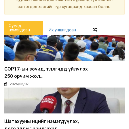
сэтгэгдэл хэсгийг түр хугацаанд хаасан болно.
Сүүлд
нэмэгдсэн
Их уншигдсан
COP17-ын зочид, төлөөлөгчдөд үйлчлэх
250 орчим жол...
2026/08/07
Шатахууны нөөцийг нэмэгдүүлэх,
доголдлыг арилгахад...