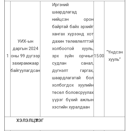
Иргэний
шаардлагад
нийцсэн орон
байртай байх эрхийг
хангах хүрээнд хот
УИХ-ын
дахин төлөвлөлттэй
даргын 2024
холбоотой хууль,
“Үндсэн
1
оны 99 дүгээр
эрх зүйн орчныг
15.00
хууль”
захирамжаар
судлан санал,
байгуулагдсан
дүгнэлт гаргах,
шаардлагатай бол
холбогдох хуулийн
төсөл боловсруулах
үүрэг бүхий ажлын
хэсгийн хуралдаан
ХЭЛЭЛЦҮҮЛЭГ