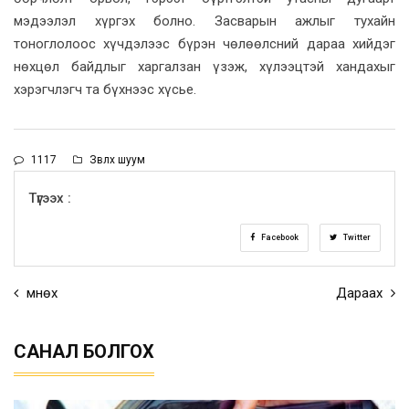
мэдээлэл хүргэх болно. Засварын ажлыг тухайн
тоноглолоос хүчдэлээс бүрэн чөлөөлсний дараа хийдэг
нөхцөл байдлыг харгалзан үзэж, хүлээцтэй хандахыг
хэрэгчлэгч та бүхнээс хүсье.
1117
Зөвлөх шуум
Түгээх :
Facebook
Twitter
Өмнөх
Дараах
САНАЛ БОЛГОХ