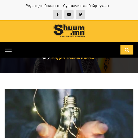
Редакцын бодлого
Сурталчилгаа байршуулах
Toggle
navigation
НҮҮР
МЭДЭЭ УНШИЖ БАЙНА...