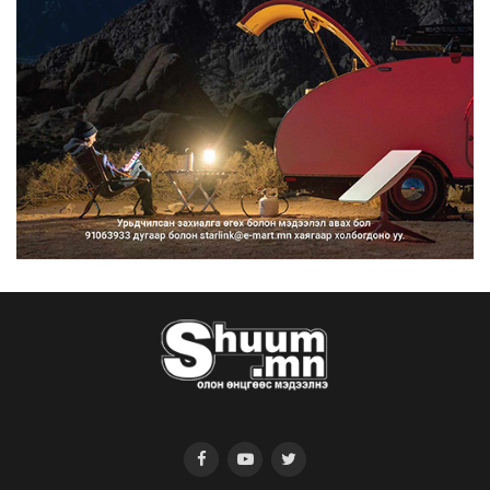
2026/08/07
Нийтийн тээврийн Ч:19А чиглэлийн
замналд түр хугац...
2026/08/07
Автомашины улсын дугаар сондгой
тоогоор төгссөн бо...
2026/08/07