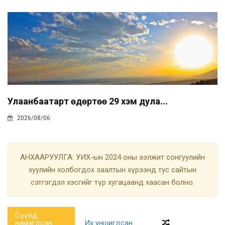
Улаанбаатарт өдөртөө 29 хэм дула...
2026/08/06
АНХААРУУЛГА: УИХ-ын 2024 оны ээлжит сонгуулийн
хуулийн холбогдох заалтын хүрээнд тус сайтын
сэтгэгдэл хэсгийг түр хугацаанд хаасан болно.
Сүүлд
нэмэгдсэн
Их уншигдсан