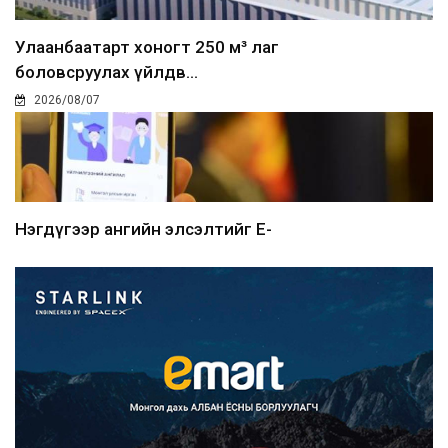
Улаанбаатарт хоногт 250 м³ лаг
боловсруулах үйлдв...
2026/08/07
Нэгдүгээр ангийн элсэлтийг E-
Mongolia-аар зохион б...
2026/08/07
Францад иргэд рүү зөвшөөрөлгүй
сурталчилгааны дууд...