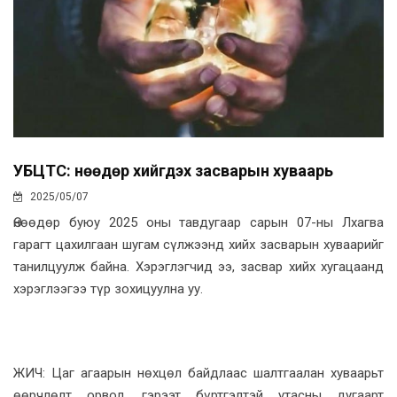
УБЦТС: Өнөөдөр хийгдэх засварын хуваарь
2025/05/07
Өнөөдөр буюу 2025 оны тавдугаар сарын 07-ны Лхагва
гарагт цахилгаан шугам сүлжээнд хийх засварын хуваарийг
танилцуулж байна. Хэрэглэгчид ээ, засвар хийх хугацаанд
хэрэглээгээ түр зохицуулна уу.
ЖИЧ: Цаг агаарын нөхцөл байдлаас шалтгаалан хуваарьт
өөрчлөлт орвол, гэрээт бүртгэлтэй утасны дугаарт