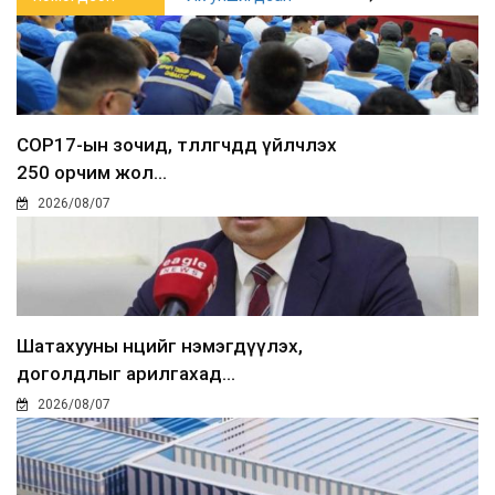
COP17-ын зочид, төлөөлөгчдөд үйлчлэх
250 орчим жол...
2026/08/07
Шатахууны нөөцийг нэмэгдүүлэх,
доголдлыг арилгахад...
2026/08/07