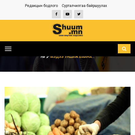
Редакцын бодлого
Сурталчилгаа байршуулах
Toggle
navigation
НҮҮР
МЭДЭЭ УНШИЖ БАЙНА...