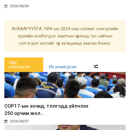
2026/08/06
АНХААРУУЛГА: УИХ-ын 2024 оны ээлжит сонгуулийн
хуулийн холбогдох заалтын хүрээнд тус сайтын
сэтгэгдэл хэсгийг түр хугацаанд хаасан болно.
Сүүлд
нэмэгдсэн
Их уншигдсан
COP17-ын зочид, төлөөлөгчдөд үйлчлэх
250 орчим жол...
2026/08/07