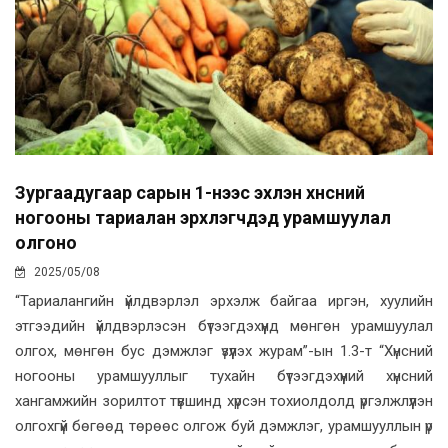
Зургаадугаар сарын 1-нээс эхлэн хүнсний
ногооны тариалан эрхлэгчдэд урамшуулал
олгоно
2025/05/08
“Тариалангийн үйлдвэрлэл эрхэлж байгаа иргэн, хуулийн
этгээдийн үйлдвэрлэсэн бүтээгдэхүүнд мөнгөн урамшуулал
олгох, мөнгөн бус дэмжлэг үзүүлэх журам”-ын 1.3-т “Хүнсний
ногооны урамшууллыг тухайн бүтээгдэхүүний хүнсний
хангамжийн зорилтот түвшинд хүрсэн тохиолдолд үргэлжлүүлэн
олгохгүй бөгөөд төрөөс олгож буй дэмжлэг, урамшууллын үр