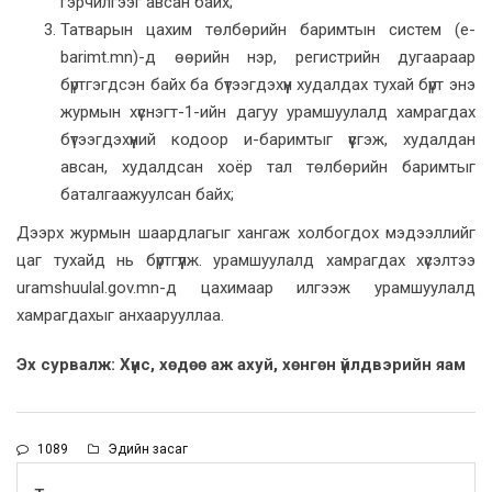
гэрчилгээг авсан байх;
Татварын цахим төлбөрийн баримтын систем (e-
barimt.mn)-д өөрийн нэр, регистрийн дугаараар
бүртгэгдсэн байх ба бүтээгдэхүүн худалдах тухай бүрт энэ
журмын хүснэгт-1-ийн дагуу урамшуулалд хамрагдах
бүтээгдэхүүний кодоор и-баримтыг үүсгэж, худалдан
авсан, худалдсан хоёр тал төлбөрийн баримтыг
баталгаажуулсан байх;
Дээрх журмын шаардлагыг хангаж холбогдох мэдээллийг
цаг тухайд нь бүртгүүлж. урамшуулалд хамрагдах хүсэлтээ
uramshuulal.gov.mn-д цахимаар илгээж урамшуулалд
хамрагдахыг анхаарууллаа.
Эх сурвалж: Хүнс, хөдөө аж ахуй, хөнгөн үйлдвэрийн яам
1089
Эдийн засаг