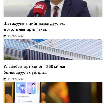
Шатахууны нөөцийг нэмэгдүүлэх,
доголдлыг арилгахад...
2026/08/07
Улаанбаатарт хоногт 250 м³ лаг
боловсруулах үйлдв...
2026/08/07