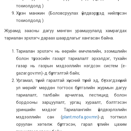
тохиолдолд )
Хүрэн манжин (Боловсруулах үйлдвэрүүдэд нийлүүлсэн
тохиолдолд )
Журамд заасны дагуу мөнгөн урамшуулалд хамрагдах
тариалан эрхлэгч дараах шаардлагыг хангасан байна.
Тариалан эрхлэгч нь өөрийн өмчлөлийн, эзэмшлийн
болон түрээсийн газарт тариалалт эрхэлдэг, тухайн
газар нь газрын мэдээллийн нэгдсэн систем (e-
gazar.gov.mn)-д бүртгэлтэй байх;
Ургамал, түүний гаралтай хүнсний түүхий эд, бүтээгдэхүүний
ул мөрийг мөрдөн тогтоох бүртгэлийн журмын дагуу
тариалалт, талбайн арчилгаа, пестицид болон
бордооны зарцуулалт, ургац хураалт, бэлтгэсэн
уриншийн мэдээг Тариалангийн үйлдвэрлэлийн
мэдээллийн сан (
plant.mofa.gov.mn
)-д тогтмол
оруулан хөтөлж бүртгэсэн, гарал үүслийн цахим