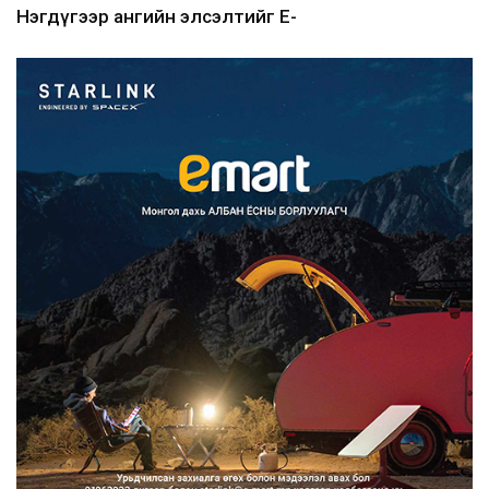
Нэгдүгээр ангийн элсэлтийг E-
Mongolia-аар зохион б...
2026/08/07
Францад иргэд рүү зөвшөөрөлгүй
сурталчилгааны дууд...
2026/08/07
Нийтийн тээврийн Ч:19А чиглэлийн
замналд түр хугац...
2026/08/07