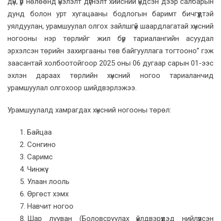
дүн, үр нөлөөнд үнэлэлт дүгнэлт хийсний үндсэн дээр салбарын
дунд болон урт хугацааны бодлогын баримт бичгүүдтэй
уялдуулан, урамшуулал олгох зайлшгүй шаардлагатай хүнсний
ногооны нэр төрлийг жил бүр тариалангийн асуудал
эрхэлсэн төрийн захиргааны төв байгууллага тогтооно” гэж
заасантай холбоотойгоор 2025 оны 06 дугаар сарын 01-ээс
эхлэн дараах төрлийн хүнсний ногоо тариаланчид
урамшуулал олгохоор шийдвэрлэжээ.
Урамшуулалд хамрагдах хүнсний ногооны төрөл:
Байцаа
Сонгино
Саримс
Чинжүү
Улаан лооль
Өргөст хэмх
Навчит ногоо
Шар лууван (Боловсруулах үйлдвэрүүдэд нийлүүлсэн