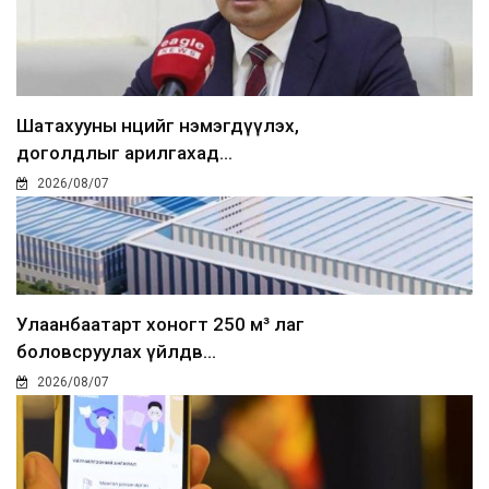
Шатахууны нөөцийг нэмэгдүүлэх,
доголдлыг арилгахад...
2026/08/07
Улаанбаатарт хоногт 250 м³ лаг
боловсруулах үйлдв...
2026/08/07