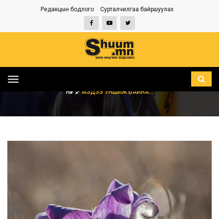
Редакцын бодлого
Сурталчилгаа байршуулах
Toggle
navigation
НҮҮР
МЭДЭЭ УНШИЖ БАЙНА...