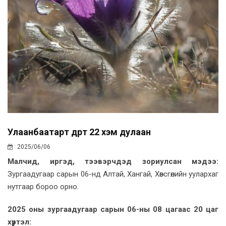
Улаанбаатарт өдөртөө 22 хэм дулаан
2025/06/06
Малчид, иргэд, тээвэрчдэд зориулсан мэдээ:
Зургаадугаар сарын 06-нд Алтай, Хангай, Хөвсгөлийн уулархаг
нутгаар бороо орно.
2025 оны зургаадугаар сарын 06-ны 08 цагаас 20 цаг
хүртэл: