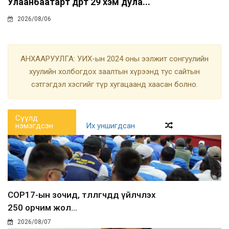
Улаанбаатарт өдөртөө 29 хэм дула...
2026/08/06
АНХААРУУЛГА: УИХ-ын 2024 оны ээлжит сонгуулийн
хуулийн холбогдох заалтын хүрээнд тус сайтын
сэтгэгдэл хэсгийг түр хугацаанд хаасан болно.
Сүүлд
нэмэгдсэн
Их уншигдсан
COP17-ын зочид, төлөөлөгчдөд үйлчлэх
250 орчим жол...
2026/08/07