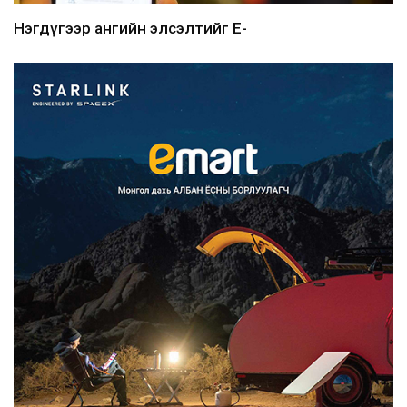
Нэгдүгээр ангийн элсэлтийг E-
Mongolia-аар зохион б...
2026/08/07
Францад иргэд рүү зөвшөөрөлгүй
сурталчилгааны дууд...
2026/08/07
Нийтийн тээврийн Ч:19А чиглэлийн
замналд түр хугац...
2026/08/07