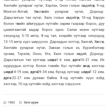
Хэнтийн уулархаг нутаг, Хэрлэн, Онон голын хөндийгөөр, 9-нд
Монгол-Алтай, Хөвсгөлийн уулархаг нутаг, Дорнод-
Дарьгангын тал нутаг, Халх голын хөндийгөөр, 10-нд баруун
болон төвийн аймгуудын нутгийн зарим газраар бороо, дуу
цахилгаантай аадар бороо орно. Салхи ихэнх нутгаар
секундэд 5-10 метр, 8-нд тал, хээрийн нутгаар секундэд
13-15 метр хүрч ширүүснэ. Дархадын хотгор, Хангай, Хөвсгөл,
Хэнтийн уулархаг нутаг, Завхан голын эх, Хүрэнбэлчир
орчим, Тэрэлж, Онон, Улз, Халх голын хөндий, Дорнод-
Дарьгангын тал нутгаар шөнөдөө 1-6 хэм, өдөртөө 16-21 хэм, Их
нууруудын хотгор болон говийн бүс нутгийн өмнөд хэсгээр
шөнөдөө 14-19 хэм, өдөртөө 29-34 хэм, бусад нутгаар шөнөдөө 7-12 хэм,
өдөртөө 22-27 хэм дулаан байна. 8-нд нутгийн зүүн хойд
хэсгээр, 10-нд нутгийн хойд хэсгээр сэрүүснэ.
1062
Зөвлөх шуум