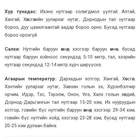
Хур тунадас:
Ихэнх нутгаар солигдмол үүлтэй. Алтай,
Хангай, Хөвсгөлийн уулархаг нутаг, Дорнодын тал нутгаар
бороо, дуу цахилгаантай аадар бороо орно. Бусад нутгаар
бороо орохгүй.
Салхи:
Нутгийн баруун өмнөд хэсгээр баруун өмнөөс, бусад
нутгаар баруун хойноос секундэд 5-10 метр, тал, хээрийн
нутгаар секундэд 12-14 метр хүрч ширүүснэ.
Агаарын температур:
Дархадын хотгор, Хангай, Хөвсгөл,
Хэнтийн уулархаг нутаг, Завхан голын эх, Хүрэнбэлчир
орчим, Идэр, Тэс, Тэрэлж, Онон, Улз, Халх голын хөндий,
Дорнод-Дарьгангын тал нутгаар 15-20 хэм, Их нууруудын
хотгор, говийн бүс нутгийн баруун өмнөд хэсгээр 29-34 хэм,
говийн бүс нутгийн хойд хэсгээр 23-28 хэм, бусад нутгаар
20-25 хэм дулаан байна.