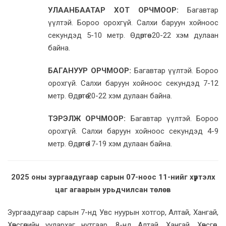
УЛААНБААТАР ХОТ ОРЧМООР:
Багавтар
үүлтэй. Бороо орохгүй. Салхи баруун хойноос
секундэд 5-10 метр. Өдөртөө 20-22 хэм дулаан
байна.
БАГАНУУР ОРЧМООР:
Багавтар үүлтэй. Бороо
орохгүй. Салхи баруун хойноос секундэд 7-12
метр. Өдөртөө 20-22 хэм дулаан байна.
ТЭРЭЛЖ ОРЧМООР:
Багавтар үүлтэй. Бороо
орохгүй. Салхи баруун хойноос секундэд 4-9
метр. Өдөртөө 17-19 хэм дулаан байна.
2025 оны зургаадугаар сарын 07-ноос 11-нийг хүртэлх
цаг агаарын урьдчилсан төлөв
Зургаадугаар сарын 7-нд Увс нуурын хотгор, Алтай, Хангай,
Хөвсгөлийн уулархаг нутгаар, 8-нд Алтай, Хангай, Хөвсгөл,