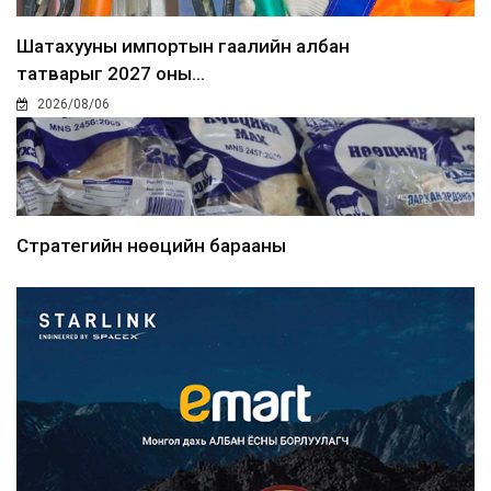
Шатахууны импортын гаалийн албан
татварыг 2027 оны...
2026/08/06
Стратегийн нөөцийн барааны
хяналтыг цахим системээ...
2026/08/06
Монгол Улс COP17 бага хуралд 6.5
тэрбум ам.доллары...