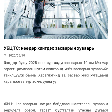
УБЦТС: Өнөөдөр хийгдэх засварын хуваарь
2025/06/10
Өнөөдөр буюу 2025 оны зургаадугаар сарын 10-ны Мягмар
гарагт цахилгаан шугам сүлжээнд хийх засварын хуваарийг
танилцуулж байна. Хэрэглэгчид ээ, засвар хийх хугацаанд
хэрэглээгээ түр зохицуулна уу.
ЖИЧ: Цаг агаарын нөхцөл байдлаас шалтгаалан хуваарьт
өөрчлөлт орвол, гэрээт бүртгэлтэй утасны дугаарт