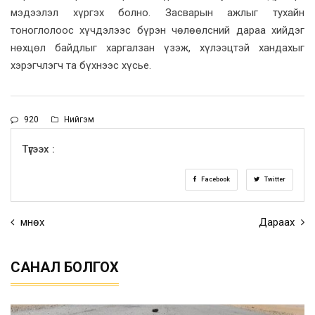
мэдээлэл хүргэх болно. Засварын ажлыг тухайн
тоноглолоос хүчдэлээс бүрэн чөлөөлсний дараа хийдэг
нөхцөл байдлыг харгалзан үзэж, хүлээцтэй хандахыг
хэрэгчлэгч та бүхнээс хүсье.
920
Нийгэм
Түгээх :
Facebook
Twitter
Өмнөх
Дараах
САНАЛ БОЛГОХ