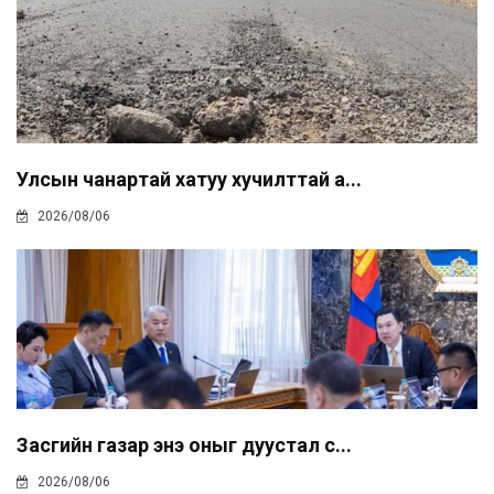
Улсын чанартай хатуу хучилттай а...
2026/08/06
Засгийн газар энэ оныг дуустал с...
2026/08/06