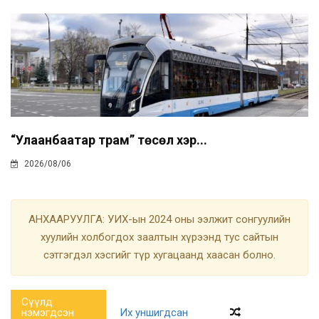
“Улаанбаатар трам” төсөл хэр...
2026/08/06
АНХААРУУЛГА: УИХ-ын 2024 оны ээлжит сонгуулийн
хуулийн холбогдох заалтын хүрээнд тус сайтын
сэтгэгдэл хэсгийг түр хугацаанд хаасан болно.
Сүүлд
нэмэгдсэн
Их уншигдсан