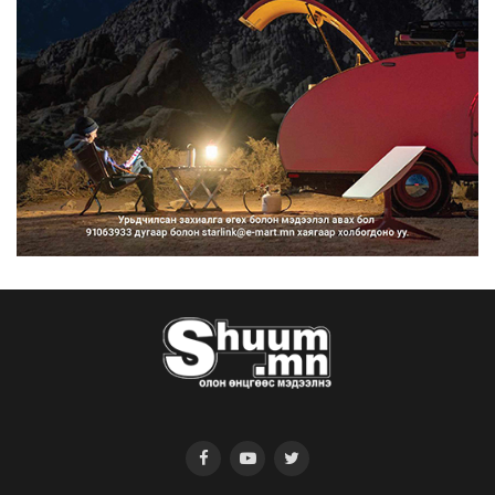
2026/08/06
“Улаанбаатар трам” төсөл
хэрэгжсэнээр жилд 446...
2026/08/06
Автомашины улсын дугаар тэгш
тоогоор төгссөн бол ө...
2026/08/06