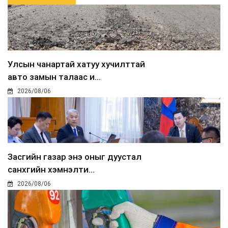
Улсын чанартай хатуу хучилттай
авто замын талаас и...
2026/08/06
Засгийн газар энэ оныг дуустал
санхүүгийн хэмнэлти...
2026/08/06