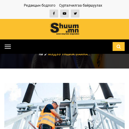
Редакцын бодлого
Сурталчилгаа байршуулах
Toggle
navigation
НҮҮР
МЭДЭЭ УНШИЖ БАЙНА...