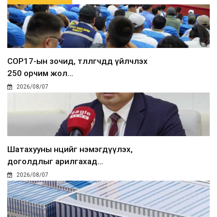
COP17-ын зочид, төлөөлөгчдөд үйлчлэх
250 орчим жол...
2026/08/07
Шатахууны нөөцийг нэмэгдүүлэх,
доголдлыг арилгахад...
2026/08/07