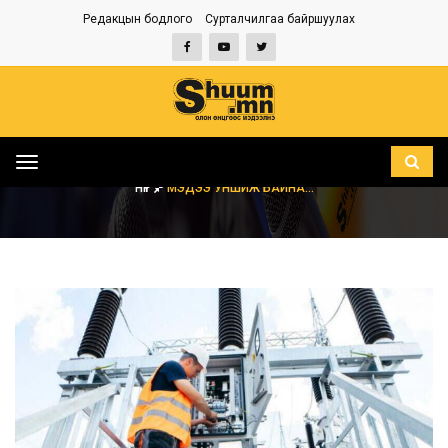
Редакцын бодлого
Сурталчилгаа байршуулах
Toggle
navigation
НҮҮР
МЭДЭЭ УНШИЖ БАЙНА...