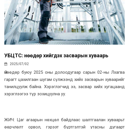
УБЦТС: Өнөөдөр хийгдэх засварын хуваарь
2025/07/02
Өнөөдөр буюу 2025 оны долоодугаар сарын 02-ны Лхагва
гарагт цахилгаан шугам сүлжээнд хийх засварын хуваарийг
танилцуулж байна. Хэрэглэгчид ээ, засвар хийх хугацаанд
хэрэглээгээ түр зохицуулна уу.
ЖИЧ: Цаг агаарын нөхцөл байдлаас шалтгаалан хуваарьт
өөрчлөлт орвол, гэрээт бүртгэлтэй утасны дугаарт