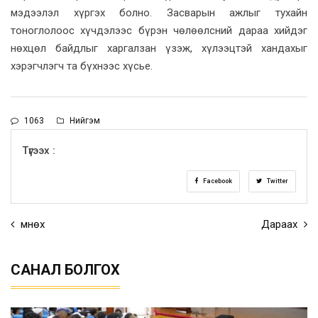
мэдээлэл хүргэх болно. Засварын ажлыг тухайн
тоноглолоос хүчдэлээс бүрэн чөлөөлсний дараа хийдэг
нөхцөл байдлыг харгалзан үзэж, хүлээцтэй хандахыг
хэрэгчлэгч та бүхнээс хүсье.
1063
Нийгэм
Түгээх :
Facebook
Twitter
Өмнөх
Дараах
САНАЛ БОЛГОХ