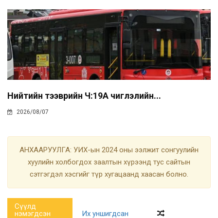
Нийтийн тээврийн Ч:19А чиглэлийн...
2026/08/07
АНХААРУУЛГА: УИХ-ын 2024 оны ээлжит сонгуулийн
хуулийн холбогдох заалтын хүрээнд тус сайтын
сэтгэгдэл хэсгийг түр хугацаанд хаасан болно.
Сүүлд
нэмэгдсэн
Их уншигдсан