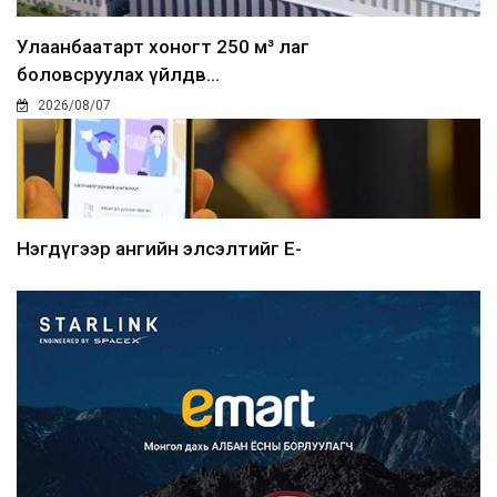
Улаанбаатарт хоногт 250 м³ лаг
боловсруулах үйлдв...
2026/08/07
Нэгдүгээр ангийн элсэлтийг E-
Mongolia-аар зохион б...
2026/08/07
Францад иргэд рүү зөвшөөрөлгүй
сурталчилгааны дууд...