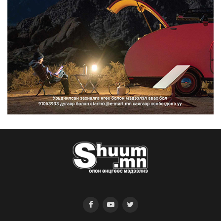
2026/08/07
Нийтийн тээврийн Ч:19А чиглэлийн
замналд түр хугац...
2026/08/07
Автомашины улсын дугаар сондгой
тоогоор төгссөн бо...
2026/08/07