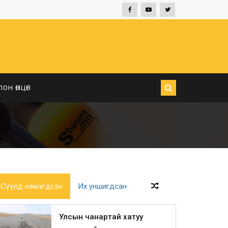
ЛОН ӨНЦӨГ
Сүүлд нэмэгдсэн
Их уншигдсан
Улсын чанартай хатуу