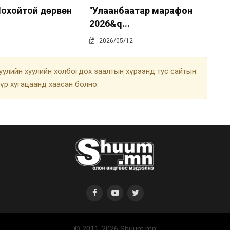
охойтой дөрвөн
"Улаанбаатар марафон
2026&q...
2026/05/12
улийн хуулийн холбогдох заалтын хүрээнд тус сайтын
түр хугацаанд хаасан болно.
© 2011-2026 Shuum.mn