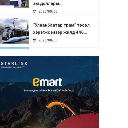
ам.доллары...
2026/08/06
“Улаанбаатар трам” төсөл
хэрэгжсэнээр жилд 446...
2026/08/06
Автомашины улсын дугаар
тэгш тоогоор төгссөн бол ө...
2026/08/06
Улаанбаатарт өдөртөө 29 хэм
дулаан
2026/08/06
Прокурорын байгууллага
өнгөрсөн долоо хоногт 29,44...
2026/08/05