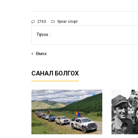
2763
Урлаг спорт
Түгээх :
Өмнөх
САНАЛ БОЛГОХ