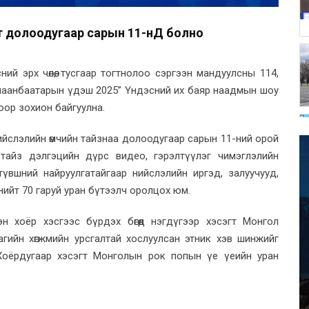
т долоодугаар сарын 11-нД болно
ий эрх чөлөө, тусгаар тогтнолоо сэргээн мандуулсны 114,
лаанбаатарын үдэш 2025” Үндэсний их баяр наадмын шоу
ор зохион байгуулна.
нийслэлийн өмчийн тайзнаа долоодугаар сарын 11-ний орой
 тайз дэлгэцийн дүрс видео, гэрэлтүүлэг чимэглэлийн
түвшний найруулгатайгаар нийслэлийн иргэд, залуучууд,
ийт 70 гаруй уран бүтээлч оролцох юм.
сэн хоёр хэсгээс бүрдэх бөгөөд нэгдүгээр хэсэгт Монгол
цагийн хөгжмийн урсгалтай хослуулсан этник хэв шинжийг
 Хоёрдугаар хэсэгт Монголын рок попын үе үеийн уран