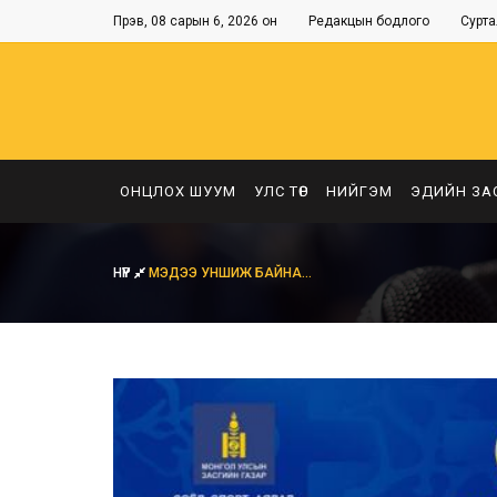
Пүрэв, 08 сарын 6, 2026 он
Редакцын бодлого
Сурта
ОНЦЛОХ ШУУМ
УЛС ТӨР
НИЙГЭМ
ЭДИЙН ЗА
НҮҮР
МЭДЭЭ УНШИЖ БАЙНА...