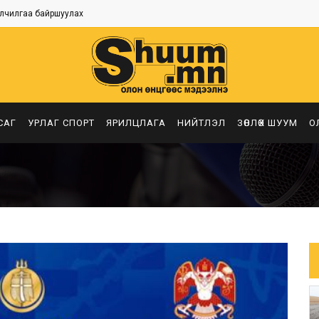
лчилгаа байршуулах
САГ
УРЛАГ СПОРТ
ЯРИЛЦЛАГА
НИЙТЛЭЛ
ЗӨВЛӨХ ШУУМ
О