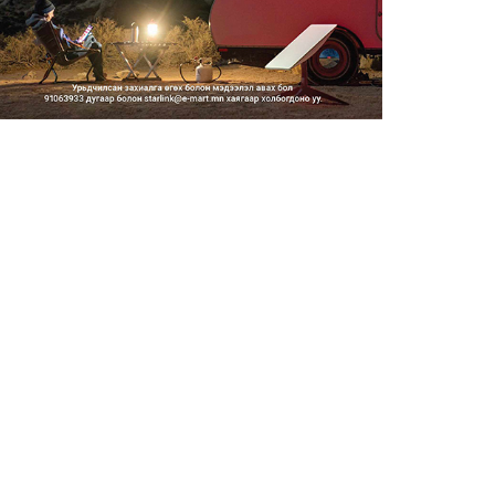
Тэгш, сондгойгоор замын
хөдөлгөөнд оролцох зохицуу...
2026/08/05
Тэгш, сондгойгоор хөдөлгөөнд
оролцуулах зохицуулал...
2026/08/05
Усны ослоор 59 хүн амь насаа
алджээ
2026/08/05
Гадаадын гэр бүлд үрчлэгдсэн
хүүхдүүд танилцах аял...
2026/08/05