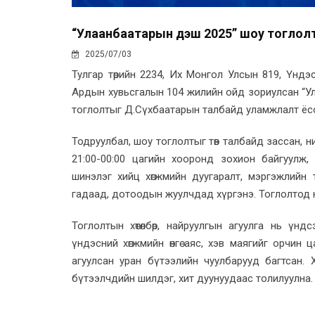
“Улаанбаатарын үдэш 2025” шоу тоглол
2025/07/03
Тулгар төрийн 2234, Их Монгол Улсын 819, Үндэсн
Ардын хувьсгалын 104 жилийн ойд зориулсан “У
тоглолтыг Д.Сүхбаатарын талбайд уламжлалт ёсо
Тодруулбал, шоу тоглолтыг төв талбайд зассан, 
21:00-00:00 цагийн хооронд зохион байгуулж,
шинэлэг хийц хөгжмийн дуугаралт, мэргэжлийн 
гадаад, дотоодын жуулчдад хүргэнэ. Тоглолтод н
Тоглолтын хөтөлбөр, найруулгын агуулга нь үнд
үндэсний хөгжмийн өнгө аяс, хэв маягийг орчин 
агуулсан уран бүтээлийн чуулбарууд багтсан.
бүтээлчдийн шилдэг, хит дуунуудаас толилуулна.