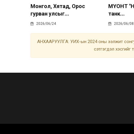
Монгол, Хятад, Орос
МҮОНТ "Н
гурван улсыг...
танк...
2026/06/24
2026/06/08
АНХААРУУЛГА: УИХ-ын 2024 оны ээлжит сонгу
сэтгэгдэл хэсгийг 