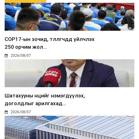
COP17-ын зочид, төлөөлөгчдөд үйлчлэх
250 орчим жол...
2026/08/07
Шатахууны нөөцийг нэмэгдүүлэх,
доголдлыг арилгахад...
2026/08/07