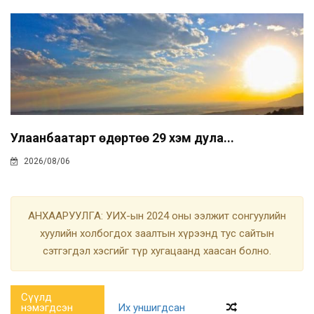
Улаанбаатарт өдөртөө 29 хэм дула...
2026/08/06
АНХААРУУЛГА: УИХ-ын 2024 оны ээлжит сонгуулийн
хуулийн холбогдох заалтын хүрээнд тус сайтын
сэтгэгдэл хэсгийг түр хугацаанд хаасан болно.
Сүүлд
нэмэгдсэн
Их уншигдсан