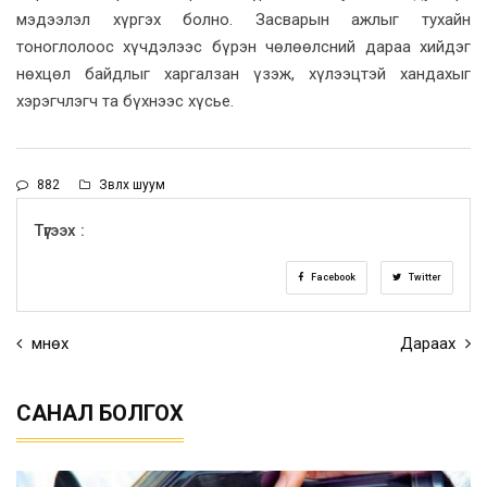
мэдээлэл хүргэх болно. Засварын ажлыг тухайн
тоноглолоос хүчдэлээс бүрэн чөлөөлсний дараа хийдэг
нөхцөл байдлыг харгалзан үзэж, хүлээцтэй хандахыг
хэрэгчлэгч та бүхнээс хүсье.
882
Зөвлөх шуум
Түгээх :
Facebook
Twitter
Өмнөх
Дараах
САНАЛ БОЛГОХ