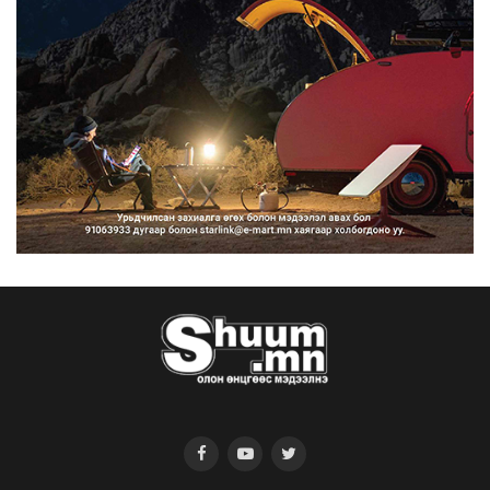
2026/08/07
Нийтийн тээврийн Ч:19А чиглэлийн
замналд түр хугац...
2026/08/07
Автомашины улсын дугаар сондгой
тоогоор төгссөн бо...
2026/08/07