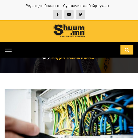
Редакцын бодлого
Сурталчилгаа байршуулах
Toggle
navigation
НҮҮР
МЭДЭЭ УНШИЖ БАЙНА...