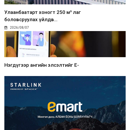
Улаанбаатарт хоногт 250 м³ лаг
боловсруулах үйлдв...
2026/08/07
Нэгдүгээр ангийн элсэлтийг E-
Mongolia-аар зохион б...
2026/08/07
Францад иргэд рүү зөвшөөрөлгүй
сурталчилгааны дууд...