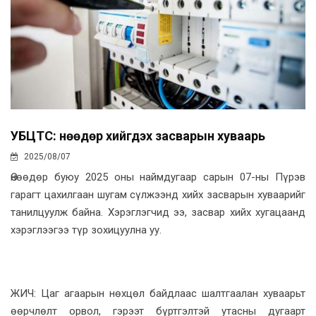
УБЦТС: Өнөөдөр хийгдэх засварын хуваарь
2025/08/07
Өнөөдөр буюу 2025 оны наймдугаар сарын 07-ны Пүрэв
гарагт цахилгаан шугам сүлжээнд хийх засварын хуваарийг
танилцуулж байна. Хэрэглэгчид ээ, засвар хийх хугацаанд
хэрэглээгээ түр зохицуулна уу.
ЖИЧ: Цаг агаарын нөхцөл байдлаас шалтгаалан хуваарьт
өөрчлөлт орвол, гэрээт бүртгэлтэй утасны дугаарт