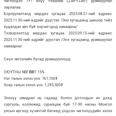
чиглэлдээ 1+1 илүү тээшний (23кг+23кг) урамшуулал
зарлалаа.
Борлуулалтанд мөрдөх хугацаа: 2025.08.21-ний өдрөөс
2025.11.30-ний өдрийг дуустал /Энэ хугацаанд шинээр тийз
худалдан авч буй зорчигчдод хамаарна/
Тээвэрлэлтэд мөрдөх хугацаа: 2025.09.15-ний өдрөөс
2025.11.30-ний өдрийг дуустал /Энэ хугацаанд урамшуулал
хамаарна/
Сөүл чиглэлийн бусад урамшууллууд:
ОЮУТНЫ ХӨНГӨЛӨЛТ 15%
Нэг талын эхлэх үнэ: 761,100₮
Хоёр талын эхлэх үнэ: 1,293,500₮
Энэхүү хямдрал нь гадаад болон дотоодын их дээд
сургууль, коллежид суралцаж буй 17-30 насны Монгол
улсын иргэнд хүчинтэй бөгөөд үндсэн чиглэлүүдийн эхлэх