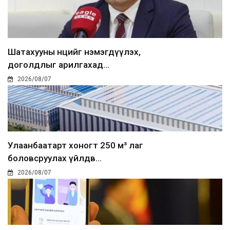
Шатахууны нөөцийг нэмэгдүүлэх,
доголдлыг арилгахад...
2026/08/07
Улаанбаатарт хоногт 250 м³ лаг
боловсруулах үйлдв...
2026/08/07