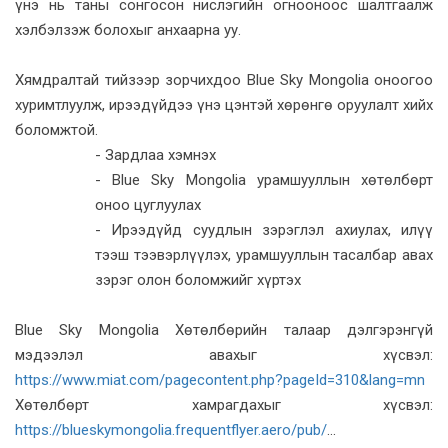
үнэ нь таны сонгосон нислэгийн огнооноос шалтгаалж
хэлбэлзэж болохыг анхаарна уу.
Хямдралтай тийзээр зорчихдоо Blue Sky Mongolia оноогоо
хуримтлуулж, ирээдүйдээ үнэ цэнтэй хөрөнгө оруулалт хийх
боломжтой.
- Зардлаа хэмнэх
- Blue Sky Mongolia урамшууллын хөтөлбөрт
оноо цуглуулах
- Ирээдүйд суудлын зэрэглэл ахиулах, илүү
тээш тээвэрлүүлэх, урамшууллын тасалбар авах
зэрэг олон боломжийг хүртэх
Blue Sky Mongolia Хөтөлбөрийн талаар дэлгэрэнгүй
мэдээлэл авахыг хүсвэл:
https://www.miat.com/pagecontent.php?pageId=310&lang=mn
Хөтөлбөрт хамрагдахыг хүсвэл:
https://blueskymongolia.frequentflyer.aero/pub/
...