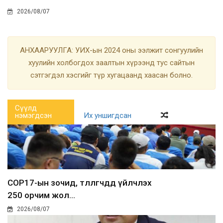
2026/08/07
АНХААРУУЛГА: УИХ-ын 2024 оны ээлжит сонгуулийн
хуулийн холбогдох заалтын хүрээнд тус сайтын
сэтгэгдэл хэсгийг түр хугацаанд хаасан болно.
Сүүлд
нэмэгдсэн
Их уншигдсан
COP17-ын зочид, төлөөлөгчдөд үйлчлэх
250 орчим жол...
2026/08/07