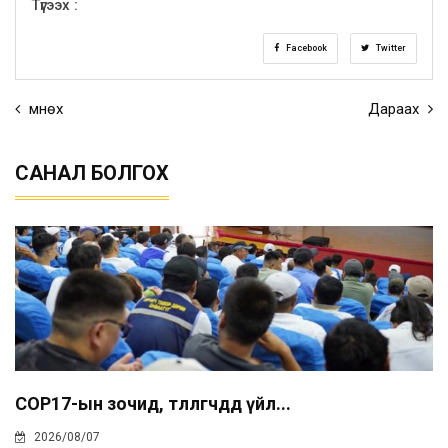
Түгээх :
Facebook
Twitter
Өмнөх
Дараах
САНАЛ БОЛГОХ
COP17-ын зочид, төлөөлөгчдөд үйл...
2026/08/07