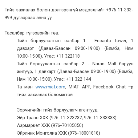
Тийз захиалах болон дэлгэрэнгүй мэдээллийг +976 11 333-
999 дугаараас авна уу.
Тасалбар түгээврийн төв:
Тийз борлуулалтын салбар 1 - Encanto tower, 1
давхарт (Даваа-Баасан 09:00-19:00) (Бямба, Ням
10:00-15:00), Утас: +11 322118
Тийз борлуулалтын салбар 2 - Naran Mall баруун
жигүүр, 1 давхарт (Даваа-Баасан 09:00-19:00) (Бямба,
Ням 10:00-15:00), Утас: +11 322 144
Та мөн
www.miat.com
, MIAT APP, Facebook Chat –р
тийз захиалах боломжтой.
Зорчигчийн тийз борлуулагч агентууд:
Эйр Транс ХХК (976-11-323232, 976-11-333333)
Аэрмаркет ХХК (976-70105050)
Эйрлинк Монголиа ХХК (976-18001818)