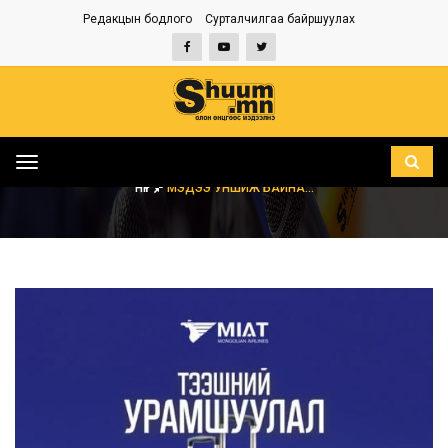
Редакцын бодлого
Сурталчилгаа байршуулах
Toggle
navigation
НҮҮР
МЭДЭЭ УНШИЖ БАЙНА...