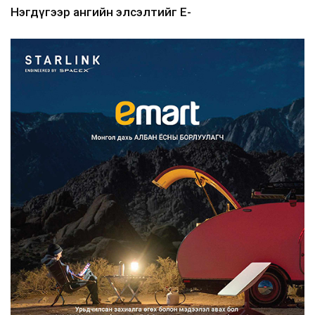
Нэгдүгээр ангийн элсэлтийг E-
Mongolia-аар зохион б...
2026/08/07
Францад иргэд рүү зөвшөөрөлгүй
сурталчилгааны дууд...
2026/08/07
Нийтийн тээврийн Ч:19А чиглэлийн
замналд түр хугац...
2026/08/07