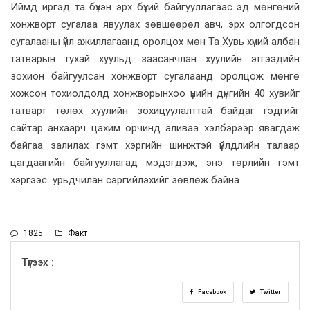
Иймд иргэд та бүхэн эрх бүхий байгууллагаас эд мөнгөний
хонжворт сугалаа явуулах зөвшөөрөл авч, эрх олгогдсон
сугалааны үйл ажиллагаанд оролцох мөн Та Хувь хүний албан
татварын тухай хуульд заасанчлан хуулийн этгээдийн
зохион байгуулсан хонжворт сугалаанд оролцож мөнгө
хожсон тохиолдолд хонжворынхоо үнийн дүнгийн 40 хувийг
татварт төлөх хуулийн зохицуулалттай байдаг гэдгийг
сайтар анхаарч цахим орчинд аливаа хэлбэрээр явагдаж
байгаа залилах гэмт хэргийн шинжтэй үйлдлийн талаар
цагдаагийн байгууллагад мэдэгдэж, энэ төрлийн гэмт
хэргээс урьдчилан сэргийлэхийг зөвлөж байна.
1825
Факт
Түгээх :
Facebook
Twitter