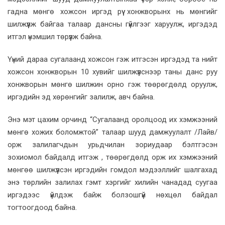
гадна мөнгө хожсон иргэд рүү хонжворынх нь мөнгийг
шилжүүлж байгаа талаар дансны гүйлгээг харуулж, иргэдэд
итгэл үнэмшил төрүүлж байна.
Үүний дараа сугалаанд хожсон гэж итгэсэн иргэдэд та нийт
хожсон хонжворын 10 хувийг шилжүүлснээр таны данс руу
хонжворын мөнгө шилжин орно гэж төөрөгдөлд оруулж,
иргэдийн эд хөрөнгийг залилж, авч байна.
Энэ мэт цахим орчинд “Сугалаанд оролцоод их хэмжээний
мөнгө хожих боломжтой” талаар шууд дамжуулалт /Лайв/
орж залилагчдын урьдчилан зориудаар бэлтгэсэн
зохиомол байдалд итгэж , төөрөгдөлд орж их хэмжээний
мөнгөө шилжүүлсэн иргэдийн гомдол мэдээллийг шалгахад
энэ төрлийн залилах гэмт хэргийг хилийн чанадад суугаа
иргэдээс үйлдэж байж болзошгүй нөхцөл байдал
тогтоогдоод байна.