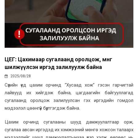
ЦЕГ: Цахимаар сугалаанд оролцож, мөнгөө
шилжүүлсэн иргэд залилуулж байна
2025/08/28
Сүүлийн үед цахим орчинд “Хусаад хож” гэсэн гарчигтай
лайвууд их хийгдэж байна, цагдаагийн байгууллагад
сугалаанд оролцож залилуулсан гэх иргэдийн гомдол
мэдээлэл цөөнгүй бүртгэгдэж байна.
Цахим орчинд сугалааны шууд дамжуулалтаар орж,
сугалаа авсан иргэдэд их хэмжээний мөнгө хожсон талаарх
мэдээллийг шууд дамжуулалтынхаа үеэр хэлж, өөрөөс нь