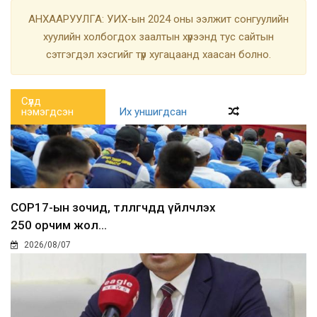
АНХААРУУЛГА: УИХ-ын 2024 оны ээлжит сонгуулийн
хуулийн холбогдох заалтын хүрээнд тус сайтын
сэтгэгдэл хэсгийг түр хугацаанд хаасан болно.
Сүүлд
нэмэгдсэн
Их уншигдсан
COP17-ын зочид, төлөөлөгчдөд үйлчлэх
250 орчим жол...
2026/08/07