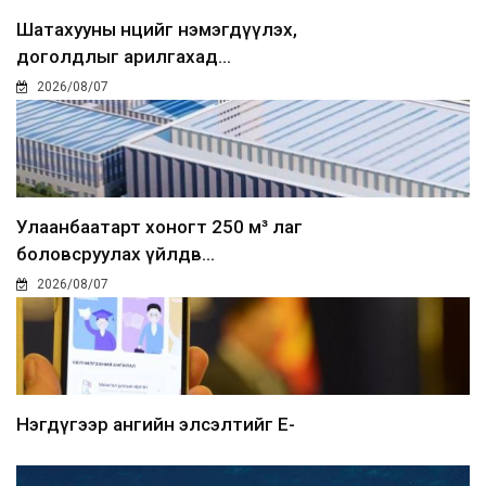
Шатахууны нөөцийг нэмэгдүүлэх,
доголдлыг арилгахад...
2026/08/07
Улаанбаатарт хоногт 250 м³ лаг
боловсруулах үйлдв...
2026/08/07
Нэгдүгээр ангийн элсэлтийг E-
Mongolia-аар зохион б...
2026/08/07