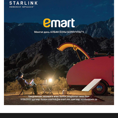
Францад иргэд рүү зөвшөөрөлгүй
сурталчилгааны дууд...
2026/08/07
Нийтийн тээврийн Ч:19А чиглэлийн
замналд түр хугац...
2026/08/07