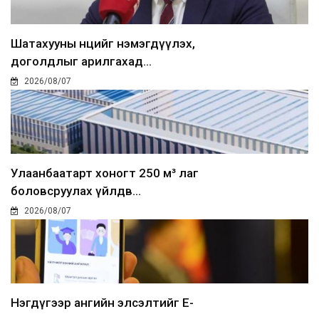
Шатахууны нөөцийг нэмэгдүүлэх,
доголдлыг арилгахад...
2026/08/07
Улаанбаатарт хоногт 250 м³ лаг
боловсруулах үйлдв...
2026/08/07
Нэгдүгээр ангийн элсэлтийг E-