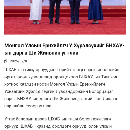
Монгол Улсын Ерөнхийлөгч У.Хүрэлсүхийг БНХАУ-
ын дарга Ши Жиньпин угтлаа
2025/09/01
ШХАБ-ын гишүүн орнуудын Төрийн тэргүүн нарын зөвлөлийн
өргөтгөсөн хуралдаанд оролцохоор БНХАУ-ын Тяньжин
хотноо хүрэлцэн ирсэн Монгол Улсын Ерөнхийлөгч
Ухнаагийн Хүрэлсүх, гэргий Лувсандоржийн Болорцэцэг
нарыг БНХАУ-ын дарга Ши Жиньпин, гэргий Пөн Лиюань
нар албан ёсоор угтлаа.
Угтах ёслолын дараа ШХАБ-ын гишүүн болон ажиглагч
орнууд, ШХАБ+ хүрээнд оролцогч орнууд, олон улсын