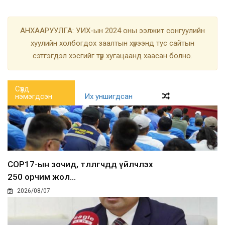
АНХААРУУЛГА: УИХ-ын 2024 оны ээлжит сонгуулийн
хуулийн холбогдох заалтын хүрээнд тус сайтын
сэтгэгдэл хэсгийг түр хугацаанд хаасан болно.
Сүүлд
нэмэгдсэн
Их уншигдсан
COP17-ын зочид, төлөөлөгчдөд үйлчлэх
250 орчим жол...
2026/08/07