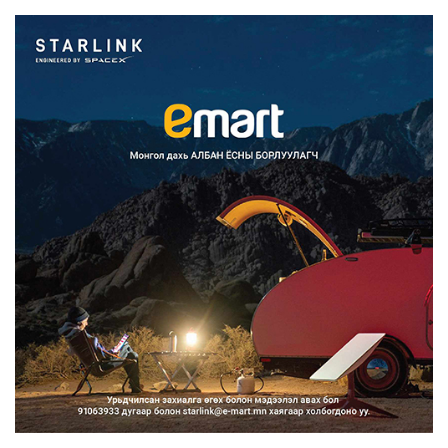
Mongolia-аар зохион б...
2026/08/07
Францад иргэд рүү зөвшөөрөлгүй
сурталчилгааны дууд...
2026/08/07
Нийтийн тээврийн Ч:19А чиглэлийн
замналд түр хугац...
2026/08/07