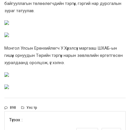
байгууллагын төлөөлөгчдийн тэргүүн, гэргий нар дурсгалын
зураг татуулав.
Монгол Улсын Ерөнхийлөгч У.Хүрэлсүх маргааш ШХАБ-ын
гишүүн орнуудын Төрийн тэргүүн нарын зөвлөлийн өргөтгөсөн
хуралдаанд оролцож, үг хэлнэ.
898
Улс төр
Түгээх :