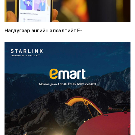
Нэгдүгээр ангийн элсэлтийг E-
Mongolia-аар зохион б...
2026/08/07
Францад иргэд рүү зөвшөөрөлгүй
сурталчилгааны дууд...
2026/08/07