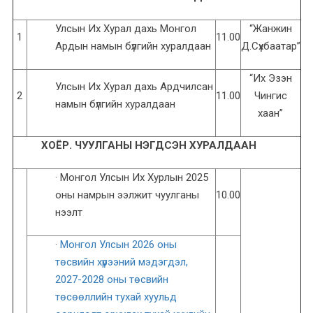
Улсын Их Хурал дахь Монгол
“Жанжин
1
11.00
Ардын намын бүлгийн хуралдаан
Д.Сүхбаатар”
“Их Эзэн
Улсын Их Хурал дахь Ардчилсан
2
11.00
Чингис
намын бүлгийн хуралдаан
хаан”
ХОЁР. ЧУУЛГАНЫ НЭГДСЭН ХУРАЛДААН
· Монгол Улсын Их Хурлын 2025
оны намрын ээлжит чуулганы
10.00
нээлт
·
Монгол Улсын 2026 оны
төсвийн хүрээний мэдэгдэл,
2027-2028 оны төсвийн
төсөөллийн тухай хуульд