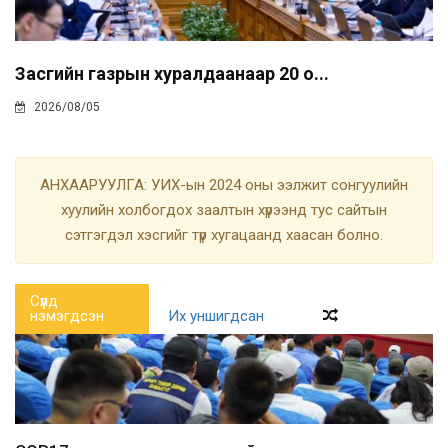
Засгийн газрын хуралдаанаар 20 о...
2026/08/05
АНХААРУУЛГА: УИХ-ын 2024 оны ээлжит сонгуулийн
хуулийн холбогдох заалтын хүрээнд тус сайтын
сэтгэгдэл хэсгийг түр хугацаанд хаасан болно.
Сүүлд
нэмэгдсэн
Их уншигдсан