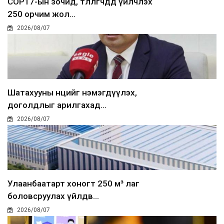
COP17-ын зочид, төлөөлөгчдөд үйлчлэх
250 орчим жол...
2026/08/07
Шатахууны нөөцийг нэмэгдүүлэх,
доголдлыг арилгахад...
2026/08/07
Улаанбаатарт хоногт 250 м³ лаг
боловсруулах үйлдв...
2026/08/07