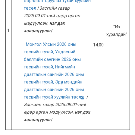
өөрчлөлт оруулах тухай хуулийн
төсөл
/
Засгийн газар
202
5
.0
9
.
01
-н
ий
өдөр өргөн
мэдүүлсэн,
нэг
дэх
“Их
1
хэлэлцүүлэг
/
хуралдай”
·
Монгол Улсын 2026 оны
14.00
төсвийн тухай,
Үндэсний
баялгийн сангийн 2026 оны
төсвийн тухай,
Нийгмийн
даатгалын сангийн 2026 оны
төсвийн тухай,
Эрүүл мэндийн
даатгалын сангийн 2026 оны
төсвийн тухай хуулийн төслүүд
/
Засгийн газар 202
5
.0
9
.
01
-н
ий
өдөр өргөн мэдүүлсэн,
нэг
дэх
хэлэлцүүлэг
/