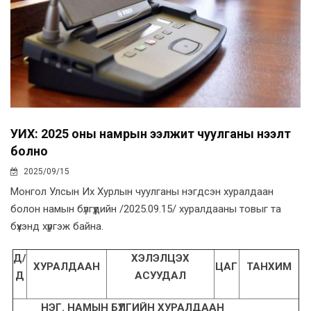
УИХ: 2025 оны намрын ээлжит чуулганы нээлт
болно
2025/09/15
Монгол Улсын Их Хурлын чуулганы нэгдсэн хуралдаан
болон намын бүлгүүдийн /2025.09.15/ хуралдааны товыг та
бүхэнд хүргэж байна.
Д/
ХЭЛЭЛЦЭХ
ХУРАЛДААН
ЦАГ
ТАНХИМ
Д
АСУУДАЛ
НЭГ. НАМЫН БҮЛГИЙН ХУРАЛДААН