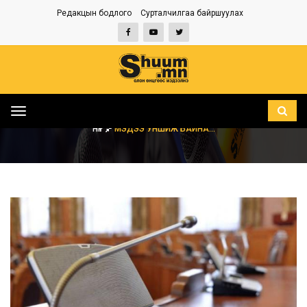
Редакцын бодлого
Сурталчилгаа байршуулах
Toggle
navigation
НҮҮР
МЭДЭЭ УНШИЖ БАЙНА...