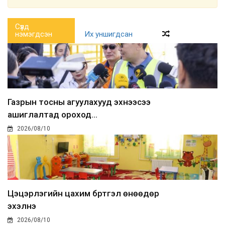
Сүүлд
нэмэгдсэн
Их уншигдсан
Газрын тосны агуулахууд эхнээсээ
ашиглалтад ороход...
2026/08/10
Цэцэрлэгийн цахим бүртгэл өнөөдөр
эхэлнэ
2026/08/10