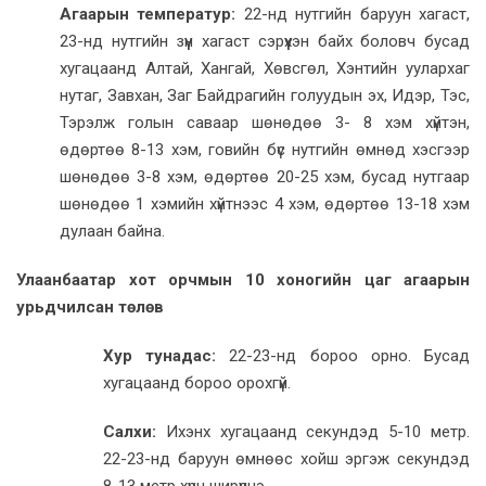
Агаарын температур:
22-нд нутгийн баруун хагаст,
23-нд нутгийн зүүн хагаст сэрүүхэн байх боловч бусад
хугацаанд Алтай, Хангай, Хөвсгөл, Хэнтийн уулархаг
нутаг, Завхан, Заг Байдрагийн голуудын эх, Идэр, Тэс,
Тэрэлж голын саваар шөнөдөө 3- 8 хэм хүйтэн,
өдөртөө 8-13 хэм, говийн бүс нутгийн өмнөд хэсгээр
шөнөдөө 3-8 хэм, өдөртөө 20-25 хэм, бусад нутгаар
шөнөдөө 1 хэмийн хүйтнээс 4 хэм, өдөртөө 13-18 хэм
дулаан байна.
Улаанбаатар хот орчмын 10 хоногийн цаг агаарын
урьдчилсан төлөв
Хур тунадас:
22-23-нд бороо орно. Бусад
хугацаанд бороо орохгүй.
Салхи:
Ихэнх хугацаанд секундэд 5-10 метр.
22-23-нд баруун өмнөөс хойш эргэж секундэд
8-13 метр хүрч ширүүснэ.