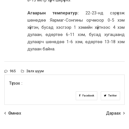
Агаарын температур:
22-23-нд сэрүүсэж
шөнөдөө Яармаг-Сонгины орчмоор 0-5 хэм
хүйтэн, бусад хэсгээр 1 хэмийн хүйтнээс 4 хэм
дулаан, өдөртөө 6-11 хэм, бусад хугацаанд
дулаарч шөнөдөө 1-6 хэм, өдөртөө 13-18 хэм
дулаан байна.
965
Зөвлөх шуум
Түгээх :
Facebook
Twitter
Өмнөх
Дараах