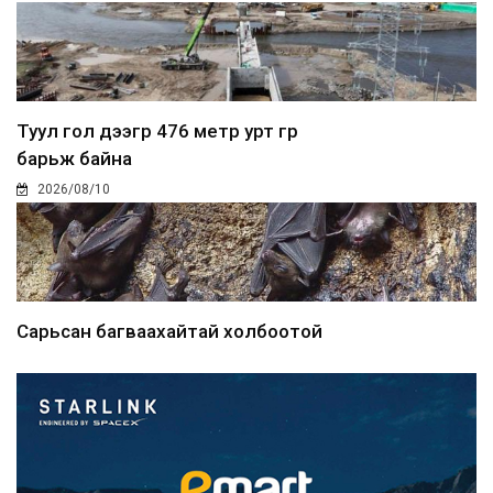
Туул гол дээгүүр 476 метр урт гүүр
барьж байна
2026/08/10
Сарьсан багваахайтай холбоотой
дуудлагыг Нийслэлий...
2026/08/10