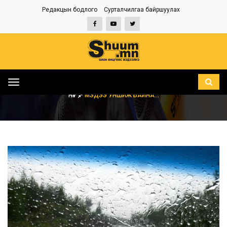
Редакцын бодлого
Сурталчилгаа байршуулах
Toggle
navigation
НҮҮР
МЭДЭЭ УНШИЖ БАЙНА...