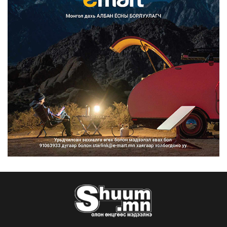
Улсын дугаарын тэгш, сондгойгоор
ангилан хөдөлгөөн...
2026/08/10
Нарантуул, Дүнжингарав, Шинэ 100
айл худалдааны тө...
2026/08/10
КОП17-д ажиллах онцгой байдлын
бүрэлдэхүүн хамтарс...