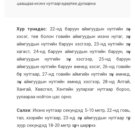
цаашдаа ихэнх нутгаар өдөртөө дулаарна.
Хур тунадас:
22-нд баруун аймгуудын нутгийн зүүн
хэсэг, төв болон говийн аймгуудын ихэнх нутаг, зүүн
аймгуудын нутгийн баруун хэсгээр, 23-нд нутгийн зүүн
хагаст, 24-нд баруун аймгуудын нутгийн баруун, зүүн
аймгуудын нутгийн зүүн хэсгээр, 25-нд баруун
аймгуудын нутгийн баруун өмнөд хэсэг, 26-нд говийн
бүс нутгаар, 27-нд говийн аймгийн нутгийн зүүн өмнөд,
зүүн аймгуудын нутгийн өмнөд хэсгээр, 28-нд Алтай,
Хангай, Хөвсгөл, Хэнтийн уулархаг нутгаар бороо,
уулаараа нойтон цас орно.
Салхи:
Ихэнх нутгаар секундэд 5-10 метр, 22-нд говь,
тал, хээрийн нутгаар, 23-нд зүүн аймгуудын нутгаар түр
зуур секундэд 18-20 метр хүрч ширүүснэ.