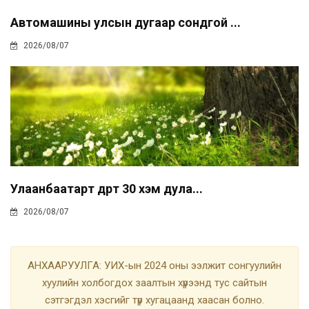
Автомашины улсын дугаар сондгой ...
2026/08/07
Улаанбаатарт өдөртөө 30 хэм дула...
2026/08/07
АНХААРУУЛГА: УИХ-ын 2024 оны ээлжит сонгуулийн
хуулийн холбогдох заалтын хүрээнд тус сайтын
сэтгэгдэл хэсгийг түр хугацаанд хаасан болно.