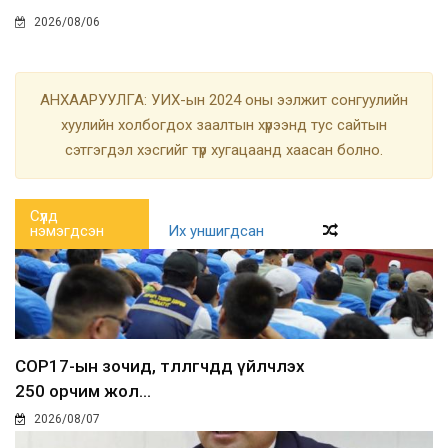
2026/08/06
АНХААРУУЛГА: УИХ-ын 2024 оны ээлжит сонгуулийн
хуулийн холбогдох заалтын хүрээнд тус сайтын
сэтгэгдэл хэсгийг түр хугацаанд хаасан болно.
Сүүлд
нэмэгдсэн
Их уншигдсан
COP17-ын зочид, төлөөлөгчдөд үйлчлэх
250 орчим жол...
2026/08/07