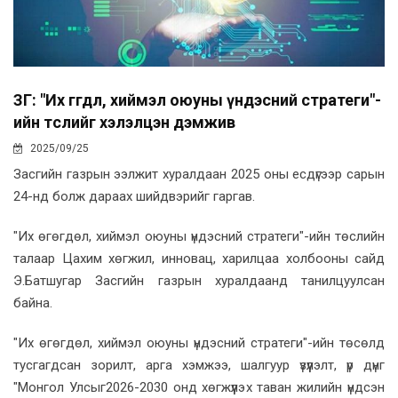
ЗГ: "Их өгөгдөл, хиймэл оюуны үндэсний стратеги"-
ийн төслийг хэлэлцэн дэмжив
2025/09/25
Засгийн газрын ээлжит хуралдаан 2025 оны есдүгээр сарын
24-нд болж дараах шийдвэрийг гаргав.
"Их өгөгдөл, хиймэл оюуны үндэсний стратеги"-ийн төслийн
талаар Цахим хөгжил, инновац, харилцаа холбооны сайд
Э.Батшугар Засгийн газрын хуралдаанд танилцуулсан
байна.
"Их өгөгдөл, хиймэл оюуны үндэсний стратеги"-ийн төсөлд
тусгагдсан зорилт, арга хэмжээ, шалгуур үзүүлэлт, үр дүнг
"Монгол Улсыг2026-2030 онд хөгжүүлэх таван жилийн үндсэн