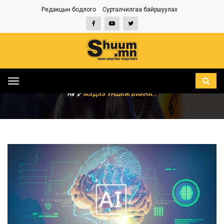
Редакцын бодлого
Сурталчилгаа байршуулах
Toggle
navigation
НҮҮР
МЭДЭЭ УНШИЖ БАЙНА...