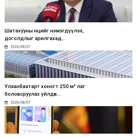
Шатахууны нөөцийг нэмэгдүүлэх,
доголдлыг арилгахад...
2026/08/07
Улаанбаатарт хоногт 250 м³ лаг
боловсруулах үйлдв...
2026/08/07