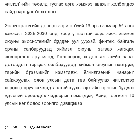
чиглэл"-ийн төсөлд тусгах арга хэмжээ авахыг холбогдох
сайд нарт үүрэг болголоо.
Энэхүү стратегийн дөрвөн зорилт бүхий 13 арга замаар 66 арга
хэмжээг 2026-2030 онд хоёр үе шаттай хэрэгжүүлж, хиймэл
оюуны экосистемийг бүрдүүлэн уул уурхай, финтек, байгаль
орчны салбаруудад хиймэл оюуны загвар хөгжүүлж,
экспортлох, эрүүл мэнд, боловсрол, хөдөө аж ахуйн зэрэг
дотоодын тэргүүлэх салбаруудад хиймэл оюуныг нэвтрүүлж,
төрийн бүтээмжийг нэмэгдүүлж, үйлчилгээний чанарыг
сайжруулах, олон улсын дата төв байгуулах чиглэлээр
хөрөнгө оруулагчдад ээлтэй хууль, эрх зүйн орчныг бүрдүүлэн
үндэсний өрсөлдөх чадварыг нэмэгдүүлж, Азид тэргүүлэгч 10
улсын нэг болох зорилго дэвшүүлжээ.
868
Эдийн засаг