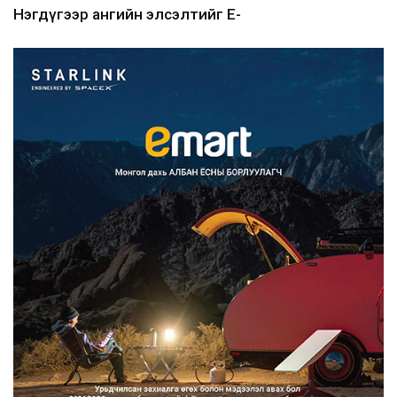
Нэгдүгээр ангийн элсэлтийг E-
Mongolia-аар зохион б...
2026/08/07
Францад иргэд рүү зөвшөөрөлгүй
сурталчилгааны дууд...
2026/08/07
Нийтийн тээврийн Ч:19А чиглэлийн
замналд түр хугац...
2026/08/07