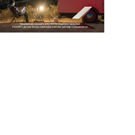
Тэгш, сондгойгоор замын
хөдөлгөөнд оролцох зохицуу...
2026/08/05
Тэгш, сондгойгоор хөдөлгөөнд
оролцуулах зохицуулал...
2026/08/05
Усны ослоор 59 хүн амь насаа
алджээ
2026/08/05
Гадаадын гэр бүлд үрчлэгдсэн
хүүхдүүд танилцах аял...
2026/08/05