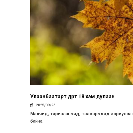
Улаанбаатарт өдөртөө 18 хэм дулаан
2025/09/25
Малчид, тариаланчид, тээвэрчдэд зориулса
байна.