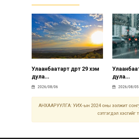
Улаанбаатарт өдөртөө 29 хэм
Улаанбаата
дула...
дула...
2026/08/06
2026/08/05
АНХААРУУЛГА: УИХ-ын 2024 оны ээлжит сонгу
сэтгэгдэл хэсгийг 