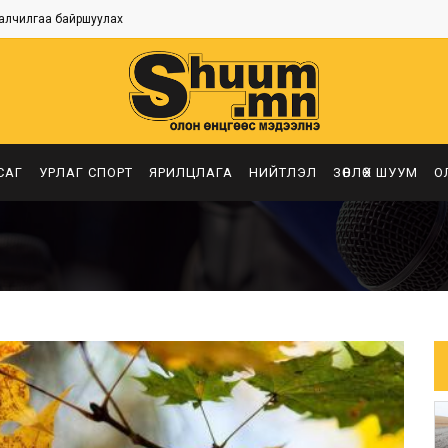
алчилгаа байршуулах
САГ
УРЛАГ СПОРТ
ЯРИЛЦЛАГА
НИЙТЛЭЛ
ЗӨВЛӨХ ШУУМ
О