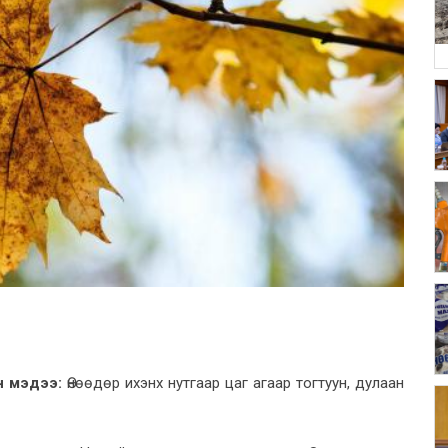
н мэдээ:
Өнөөдөр ихэнх нутгаар цаг агаар тогтуун, дулаан