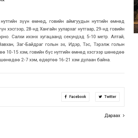
 нутгийн зүүн өмнөд, говийн аймгуудын нутгийн өмнөд
үн хэсгээр, 28-нд Хангайн уулархаг нутгаар, 29-нд говийн
рно. Салхи ихэнх хугацаанд секундэд 5-10 метр. Алтай,
 Завхан, Заг-Байдраг голын эх, Идэр, Тэс, Тэрэлж голын
өө 10-15 хэм, говийн бүс нутгийн өмнөд хэсгээр шөнөдөө
р шөнөдөө 2-7 хэм, өдөртөө 16-21 хэм дулаан байна.
Facebook
Twitter
Дараах