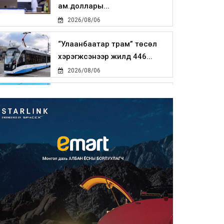
ам.доллары...
2026/08/06
“Улаанбаатар трам” төсөл
хэрэгжсэнээр жилд 446...
2026/08/06
Автомашины улсын дугаар
тэгш тоогоор төгссөн бол ө...
2026/08/06
Улаанбаатарт өдөртөө 29 хэм
дулаан
2026/08/06
Прокурорын байгууллага
өнгөрсөн долоо хоногт 29,44...
2026/08/05