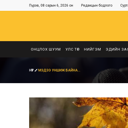
Пүрэв, 08 сарын 6, 2026 он
Редакцын бодлого
Сурт
ОНЦЛОХ ШУУМ
УЛС ТӨР
НИЙГЭМ
ЭДИЙН ЗА
НҮҮР
МЭДЭЭ УНШИЖ БАЙНА...