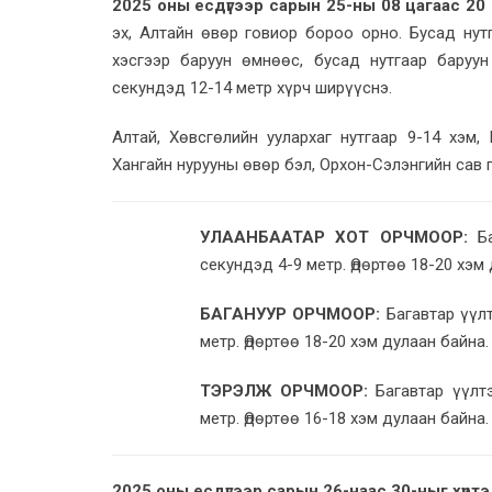
2025 оны есдүгээр сарын 25-ны 08 цагаас 20 ц
эх, Алтайн өвөр говиор бороо орно. Бусад нутг
хэсгээр баруун өмнөөс, бусад нутгаар баруу
секундэд 12-14 метр хүрч ширүүснэ.
Алтай, Хөвсгөлийн уулархаг нутгаар 9-14 хэм,
Хангайн нурууны өвөр бэл, Орхон-Сэлэнгийн сав г
УЛААНБААТАР ХОТ ОРЧМООР:
Ба
секундэд 4-9 метр. Өдөртөө 18-20 хэм
БАГАНУУР ОРЧМООР:
Багавтар үүлт
метр. Өдөртөө 18-20 хэм дулаан байна
ТЭРЭЛЖ ОРЧМООР:
Багавтар үүлтэ
метр. Өдөртөө 16-18 хэм дулаан байна.
2025 оны есдүгээр сарын 26-наас 30-ныг хүртэ