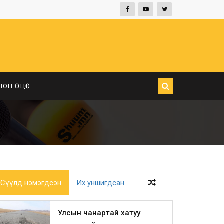
ЛОН ӨНЦӨГ
Сүүлд нэмэгдсэн
Их уншигдсан
Улсын чанартай хатуу