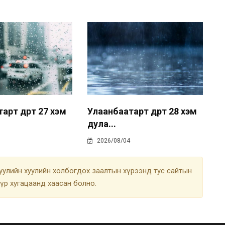
рт өдөртөө 27 хэм
Улаанбаатарт өдөртөө 28 хэм
дула...
2026/08/04
улийн хуулийн холбогдох заалтын хүрээнд тус сайтын
түр хугацаанд хаасан болно.