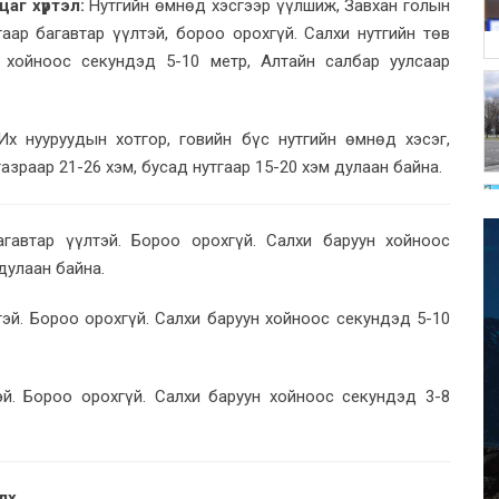
аг хүртэл:
Нутгийн өмнөд хэсгээр үүлшиж, Завхан голын
аар багавтар үүлтэй, бороо орохгүй. Салхи нутгийн төв
н хойноос секундэд 5-10 метр, Алтайн салбар уулсаар
 Их нууруудын хотгор, говийн бүс нутгийн өмнөд хэсэг,
азраар 21-26 хэм, бусад нутгаар 15-20 хэм дулаан байна.
гавтар үүлтэй. Бороо орохгүй. Салхи баруун хойноос
 дулаан байна.
эй. Бороо орохгүй. Салхи баруун хойноос секундэд 5-10
.
й. Бороо орохгүй. Салхи баруун хойноос секундэд 3-8
лх