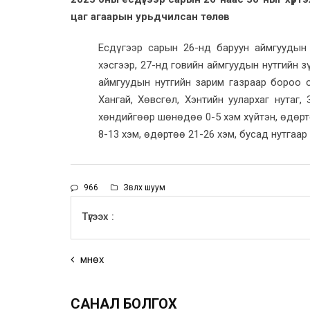
цаг агаарын урьдчилсан төлөв
Есдүгээр сарын 26-нд баруун аймгуудын
хэсгээр, 27-нд говийн аймгуудын нутгийн зү
аймгуудын нутгийн зарим газраар бороо о
Хангай, Хөвсгөл, Хэнтийн уулархаг нутаг,
хөндийгөөр шөнөдөө 0-5 хэм хүйтэн, өдөрт
8-13 хэм, өдөртөө 21-26 хэм, бусад нутгаа
966
Зөвлөх шуум
Түгээх :
Өмнөх
САНАЛ БОЛГОХ