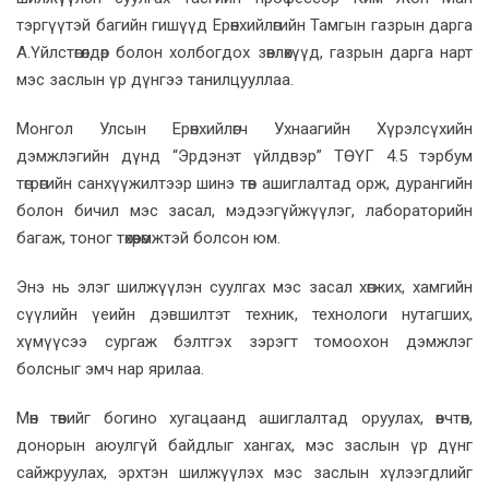
тэргүүтэй багийн гишүүд Ерөнхийлөгийн Тамгын газрын дарга
А.Үйлстөгөлдөр болон холбогдох зөвлөхүүд, газрын дарга нарт
мэс заслын үр дүнгээ танилцууллаа.
Монгол Улсын Ерөнхийлөгч Ухнаагийн Хүрэлсүхийн
дэмжлэгийн дүнд “Эрдэнэт үйлдвэр” ТӨҮГ 4.5 тэрбум
төгрөгийн санхүүжилтээр шинэ төв ашиглалтад орж, дурангийн
болон бичил мэс засал, мэдээгүйжүүлэг, лабораторийн
багаж, тоног төхөөрөмжтэй болсон юм.
Энэ нь элэг шилжүүлэн суулгах мэс засал хөгжих, хамгийн
сүүлийн үеийн дэвшилтэт техник, технологи нутагших,
хүмүүсээ сургаж бэлтгэх зэрэгт томоохон дэмжлэг
болсныг эмч нар ярилаа.
Мөн төвийг богино хугацаанд ашиглалтад оруулах, өвчтөн,
донорын аюулгүй байдлыг хангах, мэс заслын үр дүнг
сайжруулах, эрхтэн шилжүүлэх мэс заслын хүлээгдлийг