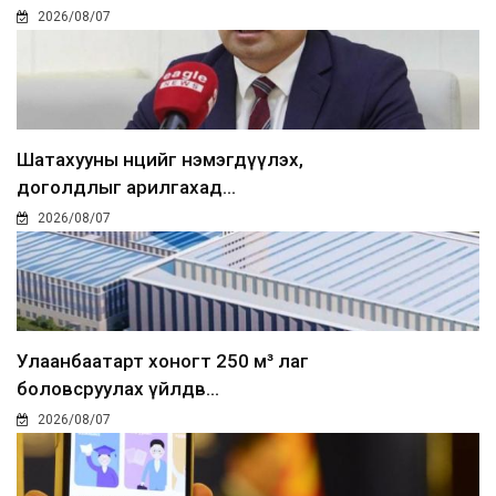
2026/08/07
Шатахууны нөөцийг нэмэгдүүлэх,
доголдлыг арилгахад...
2026/08/07
Улаанбаатарт хоногт 250 м³ лаг
боловсруулах үйлдв...
2026/08/07