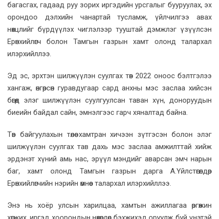
багасгах, гадаад руу зорих иргэдийн урсгалыг бууруулах, эх
орондоо дэлхийн чанартай тусламж, үйлчилгээ авах
нөхцлийг бүрдүүлэх чиглэлээр тууштай дэмжлэг үзүүлсэн
Ерөнхийлөгч болон Тамгын газрын хамт олонд талархал
илэрхийллээ.
Эд эс, эрхтэн шилжүүлэн суулгах төв 2022 оноос бэлтгэлээ
хангаж, өнгөрсөн гуравдугаар сард анхны мэс заслаа хийсэн
бөгөөд элэг шилжүүлэн суулгуулсан таван хүн, доноруудын
биеийн байдал сайн, эмнэлгээс гарч хяналтад байна.
Төв байгуулахын төлөө хамтран хичээн зүтгэсэн болон элэг
шилжүүлэн суулгах тав дахь мэс заслаа амжилттай хийж
эрдэнэт хүний амь нас, эрүүл мэндийг аварсан эмч нарын
баг, хамт олонд Тамгын газрын дарга А.Үйлстөгөлдөр
Ерөнхийлөгчийн нэрийн өмнөөс талархал илэрхийллээ.
Энэ нь хоёр улсын харилцаа, хамтын ажиллагаа өргөжин
хөгжих, иргэд хоорондын нөхөрлөл бэхжихэд оруулж буй үнэтэй