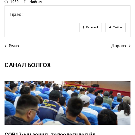
1039
Нийгэм
Түгээх :
Facebook
Twitter
Өмнөх
Дараах
САНАЛ БОЛГОХ
COP17-ын зочид, төлөөлөгчдөд үйл...