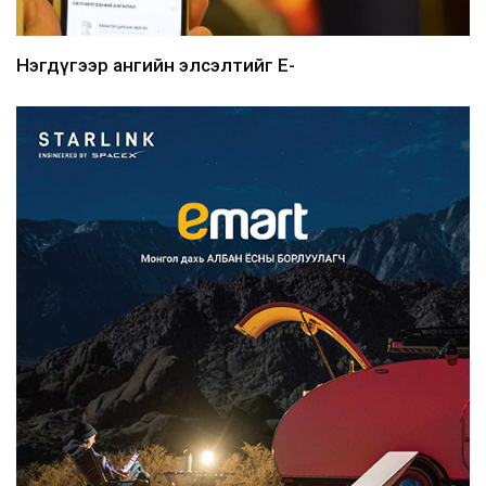
Нэгдүгээр ангийн элсэлтийг E-
Mongolia-аар зохион б...
2026/08/07
Францад иргэд рүү зөвшөөрөлгүй
сурталчилгааны дууд...
2026/08/07
Нийтийн тээврийн Ч:19А чиглэлийн