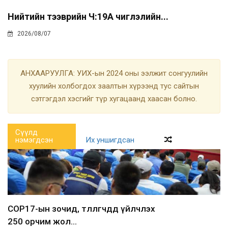
Нийтийн тээврийн Ч:19А чиглэлийн...
2026/08/07
АНХААРУУЛГА: УИХ-ын 2024 оны ээлжит сонгуулийн
хуулийн холбогдох заалтын хүрээнд тус сайтын
сэтгэгдэл хэсгийг түр хугацаанд хаасан болно.
Сүүлд
нэмэгдсэн
Их уншигдсан
COP17-ын зочид, төлөөлөгчдөд үйлчлэх
250 орчим жол...