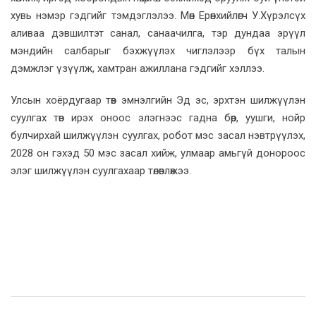
хувь нэмэр гэдгийг тэмдэглэлээ. Мөн Ерөнхийлөгч У.Хүрэлсүх
аливаа дэвшилтэт санал, санаачилга, тэр дундаа эрүүл
мэндийн салбарыг бэхжүүлэх чиглэлээр бүх талын
дэмжлэг үзүүлж, хамтран ажиллана гэдгийг хэллээ.
Улсын хоёрдугаар төв эмнэлгийн Эд эс, эрхтэн шилжүүлэн
суулгах төв ирэх оноос элэгнээс гадна бөөр, уушги, нойр
булчирхай шилжүүлэн суулгах, робот мэс засал нэвтрүүлэх,
2028 он гэхэд 50 мэс засал хийж, улмаар амьгүй донороос
элэг шилжүүлэн суулгахаар төлөвлөжээ.