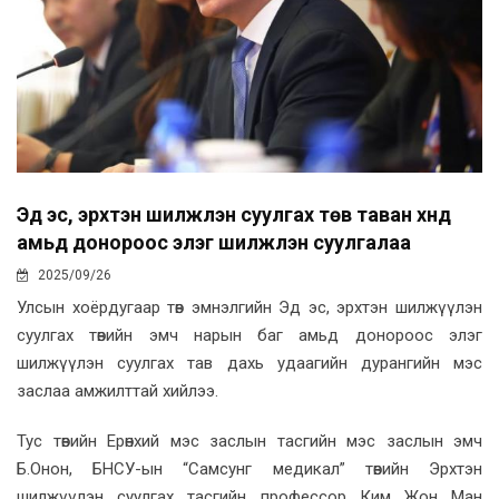
Эд эс, эрхтэн шилжүүлэн суулгах төв таван хүнд
амьд донороос элэг шилжүүлэн суулгалаа
2025/09/26
Улсын хоёрдугаар төв эмнэлгийн Эд эс, эрхтэн шилжүүлэн
суулгах төвийн эмч нарын баг амьд донороос элэг
шилжүүлэн суулгах тав дахь удаагийн дурангийн мэс
заслаа амжилттай хийлээ.
Тус төвийн Ерөнхий мэс заслын тасгийн мэс заслын эмч
Б.Онон, БНСУ-ын “Самсунг медикал” төвийн Эрхтэн
шилжүүлэн суулгах тасгийн профессор Ким Жон Ман