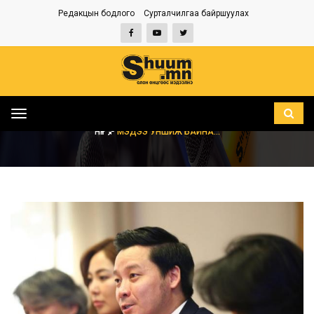
Редакцын бодлого
Сурталчилгаа байршуулах
Toggle
navigation
НҮҮР
МЭДЭЭ УНШИЖ БАЙНА...