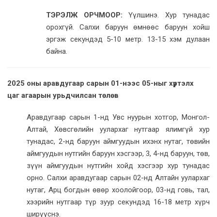
ТЭРЭЛЖ ОРЧМООР:
Үүлшинэ. Хур тунадас
орохгүй. Салхи баруун өмнөөс баруун хойш
эргэж секундэд 5-10 метр. 13-15 хэм дулаан
байна.
2025 оны аравдугаар сарын 01-нээс 05-ныг хүртэлх
цаг агаарын урьдчилсан төлөв
Аравдугаар сарын 1-нд Увс нуурын хотгор, Монгол-
Алтай, Хөвсгөлийн уулархаг нутгаар ялимгүй хур
тунадас, 2-нд баруун аймгуудын ихэнх нутаг, төвийн
аймгуудын нутгийн баруун хэсгээр, 3, 4-нд баруун, төв,
зүүн аймгуудын нутгийн хойд хэсгээр хур тунадас
орно. Салхи аравдугаар сарын 02-нд Алтайн уулархаг
нутаг, Арц богдын өвөр хоолойгоор, 03-нд говь, тал,
хээрийн нутгаар түр зуур секундэд 16-18 метр хүрч
ширүүснэ.