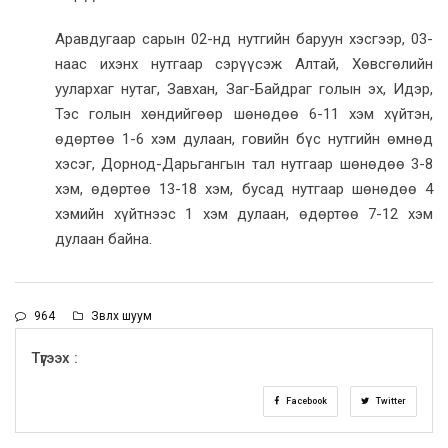
Аравдугаар сарын 02-нд нутгийн баруун хэсгээр, 03-
наас ихэнх нутгаар сэрүүсэж Алтай, Хөвсгөлийн
уулархаг нутаг, Завхан, Заг-Байдраг голын эх, Идэр,
Тэс голын хөндийгөөр шөнөдөө 6-11 хэм хүйтэн,
өдөртөө 1-6 хэм дулаан, говийн бүс нутгийн өмнөд
хэсэг, Дорнод-Дарьгангын тал нутгаар шөнөдөө 3-8
хэм, өдөртөө 13-18 хэм, бусад нутгаар шөнөдөө 4
хэмийн хүйтнээс 1 хэм дулаан, өдөртөө 7-12 хэм
дулаан байна.
964
Зөвлөх шуум
Түгээх :
Facebook
Twitter