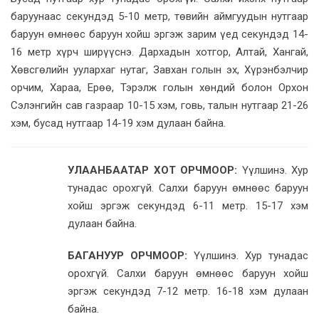
баруунаас секундэд 5-10 метр, төвийн аймгуудын нутгаар
баруун өмнөөс баруун хойш эргэж зарим үед секундэд 14-
16 метр хүрч ширүүснэ. Дархадын хотгор, Алтай, Хангай,
Хөвсгөлийн уулархаг нутаг, Завхан голын эх, Хүрэнбэлчир
орчим, Хараа, Ерөө, Тэрэлж голын хөндий болон Орхон
Сэлэнгийн сав газраар 10-15 хэм, говь, талын нутгаар 21-26
хэм, бусад нутгаар 14-19 хэм дулаан байна.
УЛААНБААТАР ХОТ ОРЧМООР:
Үүлшинэ. Хур
тунадас орохгүй. Салхи баруун өмнөөс баруун
хойш эргэж секундэд 6-11 метр. 15-17 хэм
дулаан байна.
БАГАНУУР ОРЧМООР:
Үүлшинэ. Хур тунадас
орохгүй. Салхи баруун өмнөөс баруун хойш
эргэж секундэд 7-12 метр. 16-18 хэм дулаан
байна.