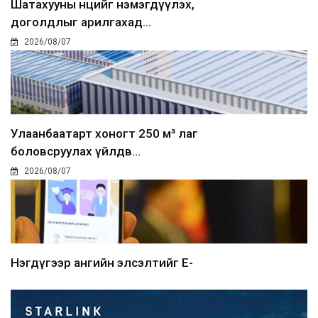
Шатахууны нөөцийг нэмэгдүүлэх,
доголдлыг арилгахад...
2026/08/07
Улаанбаатарт хоногт 250 м³ лаг
боловсруулах үйлдв...
2026/08/07
Нэгдүгээр ангийн элсэлтийг E-
Mongolia-аар зохион б...
2026/08/07