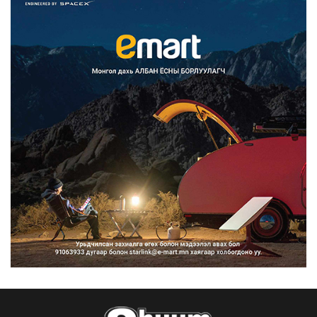
Францад иргэд рүү зөвшөөрөлгүй
сурталчилгааны дууд...
2026/08/07
Нийтийн тээврийн Ч:19А чиглэлийн
замналд түр хугац...
2026/08/07