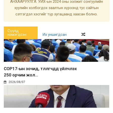
АНХААРУУЛГА: УИХ-ын 2024 оны ээлжит сонгуулийн
хуулийн холбогдох заалтын хүрээнд тус сайтын
сэтгэгдэл хэсгийг түр хугацаанд хаасан болно.
Сүүлд
нэмэгдсэн
Их уншигдсан
COP17-ын зочид, төлөөлөгчдөд үйлчлэх
250 орчим жол...
2026/08/07