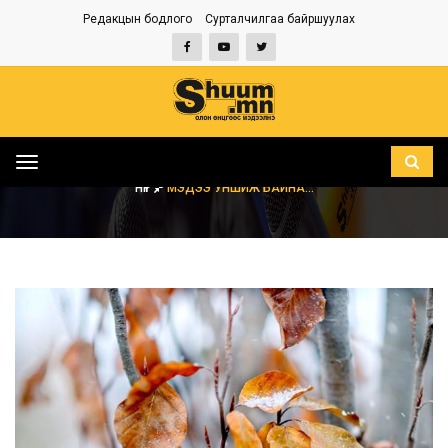
Редакцын бодлого
Сурталчилгаа байршуулах
Toggle
navigation
НҮҮР
МЭДЭЭ УНШИЖ БАЙНА...