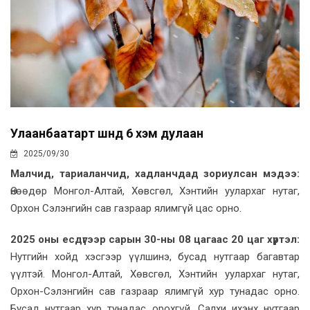
Улаанбаатарт шөнөдөө 6 хэм дулаан
2025/09/30
Малчид, тариаланчид, хадланчдад зориулсан мэдээ:
Өнөөдөр Монгол-Алтай, Хөвсгөл, Хэнтийн уулархаг нутаг,
Орхон Сэлэнгийн сав газраар ялимгүй цас орно.
2025 оны есдүгээр сарын 30-ны 08 цагаас 20 цаг хүртэл:
Нутгийн хойд хэсгээр үүлшинэ, бусад нутгаар багавтар
үүлтэй. Монгол-Алтай, Хөвсгөл, Хэнтийн уулархаг нутаг,
Орхон-Сэлэнгийн сав газраар ялимгүй хур тунадас орно.
Бусад нутгаар хур тунадас орохгүй. Салхи ихэнх нутгаар