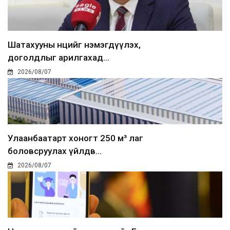
Шатахууны нөөцийг нэмэгдүүлэх,
доголдлыг арилгахад...
2026/08/07
Улаанбаатарт хоногт 250 м³ лаг
боловсруулах үйлдв...
2026/08/07