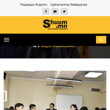
Редакцын бодлого
Сурталчилгаа байршуулах
Toggle
navigation
НҮҮР
МЭДЭЭ УНШИЖ БАЙНА...