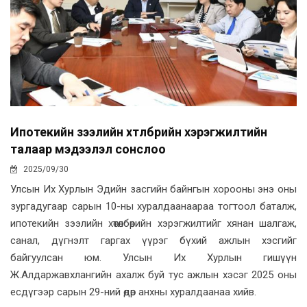
Ипотекийн зээлийн хөтөлбөрийн хэрэгжилтийн
талаар мэдээлэл сонслоо
2025/09/30
Улсын Их Хурлын Эдийн засгийн байнгын хорооны энэ оны
зургадугаар сарын 10-ны хуралдаанаараа тогтоол баталж,
ипотекийн зээлийн хөтөлбөрийн хэрэгжилтийг хянан шалгаж,
санал, дүгнэлт гаргах үүрэг бүхий ажлын хэсгийг
байгуулсан юм. Улсын Их Хурлын гишүүн
Ж.Алдаржавхлангийн ахалж буй тус ажлын хэсэг 2025 оны
есдүгээр сарын 29-ний өдөр анхны хуралдаанаа хийв.