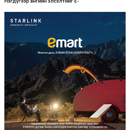
Нэгдүгээр ангийн элсэлтийг E-
Mongolia-аар зохион б...
2026/08/07
Францад иргэд рүү зөвшөөрөлгүй
сурталчилгааны дууд...
2026/08/07
Нийтийн тээврийн Ч:19А чиглэлийн
замналд түр хугац...
2026/08/07