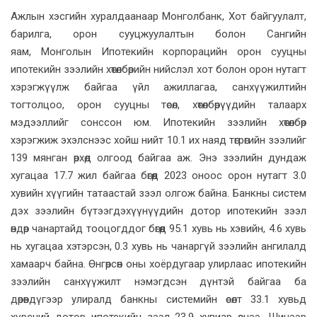
Ажлын хэсгийн хуралдаанаар Монголбанк, Хот байгуулалт,
барилга, орон сууцжуулалтын болон Сангийн
яам, Монголын Ипотекийн корпорацийн орон сууцны
ипотекийн зээлийн хөтөлбөрийн нийслэл хот болон орон нутагт
хэрэгжүүлж байгаа үйл ажиллагаа, санхүүжилтийн
тогтолцоо, орон сууцны төсөл, хөтөлбөрүүдийн талаарх
мэдээллийг сонссон юм. Ипотекийн зээлийн хөтөлбөр
хэрэгжиж эхэлснээс хойш нийт 10.1 их наяд төгрөгийн зээлийг
139 мянган өрхөд олгоод байгаа аж. Энэ зээлийн дундаж
хугацаа 17.7 жил байгаа бөгөөд 2023 оноос орон нутагт 3.0
хувийн хүүгийн татаастай зээл олгож байна. Банкны систем
дэх зээлийн бүтээгдэхүүнүүдийн дотор ипотекийн зээл
өндөр чанартайд тооцогддог бөгөөд 95.1 хувь нь хэвийн, 4.6 хувь
нь хугацаа хэтэрсэн, 0.3 хувь нь чанаргүй зээлийн ангилалд
хамаарч байна. Өнгөрсөн оны хоёрдугаар улирлаас ипотекийн
зээлийн санхүүжилт нэмэгдсэн дүнтэй байгаа ба
дөрөвдүгээр улиралд банкны системийн өсөлт 33.1 хувьд
хүрсний дотор ипотекийн зээл 23.9 хувиар өсчээ. Шинээр