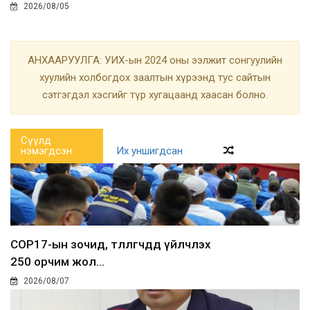
2026/08/05
АНХААРУУЛГА: УИХ-ын 2024 оны ээлжит сонгуулийн
хуулийн холбогдох заалтын хүрээнд тус сайтын
сэтгэгдэл хэсгийг түр хугацаанд хаасан болно.
Сүүлд
нэмэгдсэн
Их уншигдсан
COP17-ын зочид, төлөөлөгчдөд үйлчлэх
250 орчим жол...
2026/08/07