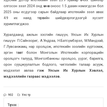
олгосон зээл 2024 онд өмнөх оноос 1.5 дахин нэмэгдсэн бол
2025 оны есдүгээр сарын байдлаар ипотекийн зээл авах
4.9 их наяд төгрөгийн шийдвэрлэгдээгүй хүсэлт
хуримтлагджээ.
Хуралдаанд ажлын хэсгийн гишүүн, Улсын Их Хурлын
гишүүн П.Сайнзориг, А.Ундраа, Н.Батсүмбэрэл, М.Мандхай,
Г.Лувсанжамц нар оролцож, ипотекийн зээлийн хүртээмж,
эргэн төлөлт болон Монголын Ипотекийн корпорацийн
оролцогч талууд, Монголбанкны оролцоо, үүрэг, барилга,
орон сууцжуулалтын бодлого, чиглэлийн талаар асууж,
мэдээлэл авлаа
гэж Улсын Их Хурлын Хэвлэл,
мэдээллийн газраас мэдээлэв.
902
Улс төр
Түгээх :