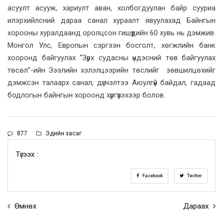
асуулт асууж, хариулт аван, холбогдуулан байр сууриа
илэрхийлсний дараа санал хураалт явуулахад Байнгын
хорооны хуралдаанд оролцсон гишүүдийн 60 хувь нь дэмжив.
Монгол Улс, Европын сэргээн босголт, хөгжлийн банк
хооронд байгуулах “Зүрх судасны үндэсний төв байгуулах
төсөл”-ийн Зээлийн хэлэлцээрийн төслийг зөвшилцөхийг
дэмжсэн талаарх санал, дүгнэлтээ Аюулгүй байдал, гадаад
бодлогын байнгын хороонд хүргүүлэхээр болов.
877
Эдийн засаг
Түгээх :
Facebook
Twitter
Өмнөх
Дараах