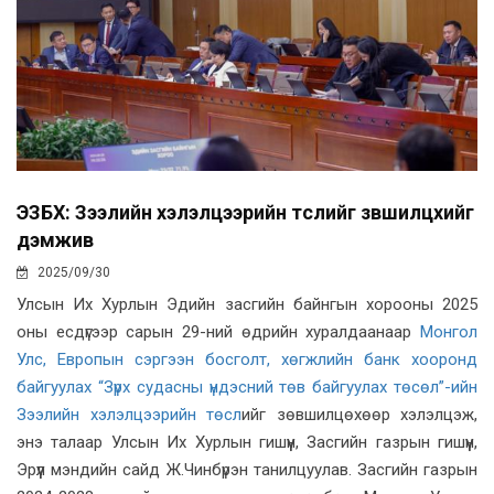
ЭЗБХ: Зээлийн хэлэлцээрийн төслийг зөвшилцөхийг
дэмжив
2025/09/30
Улсын Их Хурлын Эдийн засгийн байнгын хорооны 2025
оны есдүгээр сарын 29-ний өдрийн хуралдаанаар
Монгол
Улс, Европын сэргээн босголт, хөгжлийн банк хооронд
байгуулах “Зүрх судасны үндэсний төв байгуулах төсөл”-ийн
Зээлийн хэлэлцээрийн төсл
ийг зөвшилцөхөөр хэлэлцэж,
энэ талаар Улсын Их Хурлын гишүүн, Засгийн газрын гишүүн,
Эрүүл мэндийн сайд Ж.Чинбүрэн танилцуулав. Засгийн газрын