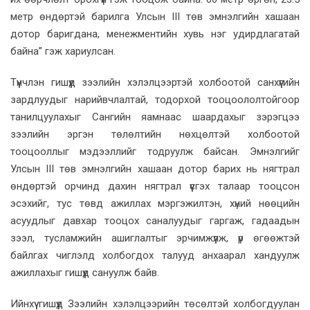
метр өндөртэй барилга Улсын III төв эмнэлгийн хашаан
дотор баригдана, менежментийн хувь нэг удирдлагатай
байна” гэж хариулсан.
Түүнчлэн гишүүд зээлийн хэлэлцээртэй холбоотой санхүүгийн
зардлуудыг нарийвчлалтай, тодорхой тооцоололтойгоор
танилцуулахыг Сангийн яамнаас шаардахыг зэрэгцээ
зээлийн эргэн төлөлтийн нөхцөлтэй холбоотой
тооцооллыг мэдээллийг тодруулж байсан. Эмнэлгийг
Улсын III төв эмнэлгийн хашаан дотор барих нь нягтрал
өндөртэй орчинд дахин нягтрал үүсгэх талаар тооцсон
эсэхийг, тус төвд ажиллах мэргэжилтэн, хүний нөөцийн
асуудлыг давхар тооцох саналуудыг гаргаж, гадаадын
зээл, тусламжийн ашиглалтыг эрчимжүүлж, үр өгөөжтэй
байлгах чиглэлд холбогдох талууд анхаарал хандуулж
ажиллахыг гишүүд сануулж байв.
Ийнхүү гишүүд Зээлийн хэлэлцээрийн төсөлтэй холбогдуулан