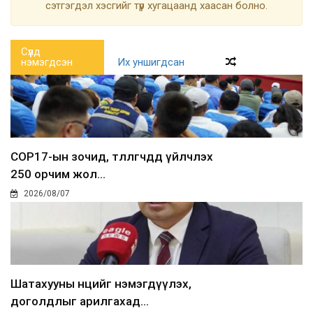
сэтгэгдэл хэсгийг түр хугацаанд хаасан болно.
Сүүлд
нэмэгдсэн
Их уншигдсан
COP17-ын зочид, төлөөлөгчдөд үйлчлэх
250 орчим жол...
2026/08/07
Шатахууны нөөцийг нэмэгдүүлэх,
доголдлыг арилгахад...