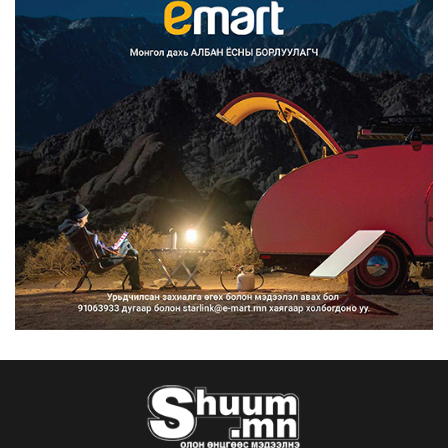
Францад иргэд рүү зөвшөөрөлгүй
сурталчилгааны дууд...
2026/08/07
Нийтийн тээврийн Ч:19А чиглэлийн
замналд түр хугац...
2026/08/07
Автомашины улсын дугаар сондгой
тоогоор төгссөн бо...