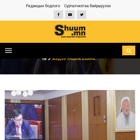
Редакцын бодлого
Сурталчилгаа байршуулах
Toggle
navigation
НҮҮР
МЭДЭЭ УНШИЖ БАЙНА...