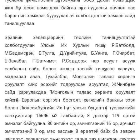
жил бүр өсөн нэмэгдэж байгаа зүрх судасны өвчлөл нас
баралтын хэмжээг бууруулах ач холбогдолтой хэмээн сайд
танилцууллаа.
Зээлийн хэлэлцээрийн төслийн танилцуулгатай
холбогдуулан Улсын Их Хурлын гишүүн Р.Батболд,
М.Бадамсүрэн, Б.Тулга, Д.Үүрийнтуяа, Б.Уянга, Г.Очирбат,
Б.Заяабал, П.Батчимэг, Р.Сэддорж нар асуулт асууж
салбарын сайд болон ажлын хэсгийг гишүүдээс хариулт,
мэдээлэл авав. Тухайлбал, Монголын талаас хөрөнгө
оруулалт хийх эсэхийг тодруулсан асуултад Ж.Чинбүрэн
сайд хариулахдаа “Монголын талаас хөрөнгө оруулалт
хийхгүй. Европын сэргээн босголт, хөгжлийн банкны зээл
болон Люксембургийн Их Гүнт улсын буцалтгүй тусламжийн
санхүүжилтээр 15646 м2 талбайтай, 8 давхар 119 ортой
эмнэлэг байгуулна. 80 энгийн ор, эмчилгээний 16 ор, эрчимт
эмчилгээний 8 ор, мэс заслын 8 өрөөтэй байх ба зөвхөн
шигдээс, харвалтыг эмчлэхээс гадна зүрх шилжүүлэн суулгах