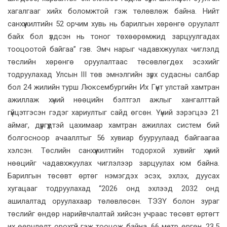
хагалгааг хийх боломжтой гэж төлөвлөж байна. Нийт
санхүүжилтийн 52 орчим хувь нь барилгын хөрөнгө оруулалт
байх бол үлдсэн нь тоног төхөөрөмжид зарцуулгадах
тооцоотой байгаа” гэв. Эмч нарыг чадавхжуулах чиглэлд
төслийн хөрөнгө оруулалтаас төсөвлөгдөх эсэхийг
тодруулахад Улсын III төв эмнэлгийн зүрх судасны салбар
бол 24 жилийн турш Люксембургийн Их Гүнт улстай хамтран
ажиллаж хүний нөөцийн бэлтгэл ажлыг хангалттай
гүйцэтгэсэн гэдэг хариултыг сайд өгсөн. Үүний зэрэгцээ 21
аймаг, дүүргүүдтэй цахимаар хамтран ажиллах систем бий
болгосноор ачааллтыг 56 хувиар бууруулаад байгаагаа
хэлсэн. Төслийн санхүүжилтийн тодорхой хувийг хүний
нөөцийг чадавхжуулах чиглэлээр зарцуулах юм байна.
Барилгын төсөвт өртөг нэмэгдэх эсэх, эхлэх, дуусах
хугацааг тодруулахад “2026 онд эхлээд 2032 онд
ашилалтад оруулахаар төлөвлөсөн. ТЭЗҮ болон зураг
төслийг өндөр нарийвчлалтай хийсэн учраас төсөвт өртөгт
их өөрчлөлт орохгүй гэж тооцож байна. 66 метр өргөн, 23.5