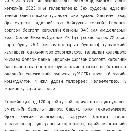
2024-2028 оны үйл ажиллагааны хөтөлбөр, Монгол Улсын
хөгжлийн 2025 оны төлөвлөгөөнд Зүрх судасны үндэсний
төвийг байгуулахаар тусгасан. Энэ хүрээнд Засгийн газар
Зүрх судасны үндэсний төв байгуулах төслийг Европын
сэргээн босголт, хөгжлийн банкны 34.9 сая ам.долларын
зээл болон Люксембургийн Их Гүнт улсаас олгох 22.5 сая
евро буюу 26.4 сая ам.долларын буцалтгүй тусламжийн
хамтарсан санхүүжилтээр хэрэгжүүлэхээр төлөвлөн хэлэлцээр
хийхээр болсон байна. Европын сэргээн босголт, хөгжлийн
банкнаас санал болгож буй зээлийн хөрөнгө нь баталгаат
овернайт санхүүжилтийн хувьсах хүү (SOFR) дээр 1.6 хувийн
нэмэгдэлтэй, 4 жил үндсэн төлбөрөөс чөлөөлөгдөх, 18
жилийн хугацаатай гэлээ.
Төслийн хүрээнд 120 ортой тусгай зориулалтын зүрх судасны
эмнэлгийн барилгыг шинээр барьж, тоног төхөөрөмжөөр
бүрэн ханган ашиглалтад оруулах бөгөөд төсөл
хэрэгжсэнээр зүрх судасны төрөлжсөн, нарийн мэргэжлийн
тусламж үйлчилгээний хүртээмжийг хоёр дахин нэмэгдүүлж,