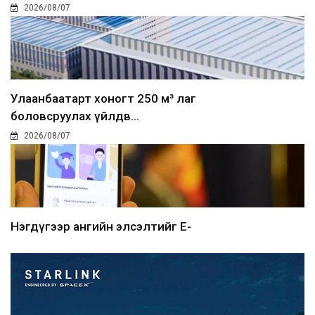
2026/08/07
Улаанбаатарт хоногт 250 м³ лаг
боловсруулах үйлдв...
2026/08/07
Нэгдүгээр ангийн элсэлтийг E-
Mongolia-аар зохион б...
2026/08/07