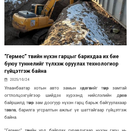
“Гермес” төвийн нүхэн гарцыг барихдаа их бие
буюу туннелийг түлхэж оруулах технологиор
гүйцэтгэж байна
2025/10/24
Улаанбаатар хотын авто замын хөдөлгөөнийг төмөр замтай
огтлолцохгүйгээр шийдэх хүрээнд нийслэлийн дөрвөн
байршилд төмөр зам доогуур нүхэн гарц барьж байгуулахаар
төлөвлөн, барилга угсралтын ажлыг үе шаттайгаар гүйцэтгэж
байна.
"Гермес" төвийн урд байрлах гуравдугаар нүхэн гарц нь