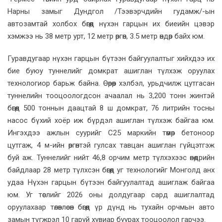
Нарны замыг Дундгол /Тээвэрчдийн гудамж/-ын
автозамтай холбох бөгөөд нүхэн гарцын их биеийн цэвэр
хэмжээ нь 38 метр урт, 12 метр өргөн, 3.5 метр өндөр байх юм.
Гуравдугаар нүхэн гарцын бүтээн байгуулалтыг хийхдээ их
бие буюу туннелийг домкрат ашиглан түлхэж оруулах
технологиор барьж байна. Өөрөөр хэлбэл, урьдчилж цутгасан
туннелийн тооцоологдсон ачаалал нь 3,200 тонн жинтэй
бөгөөд 500 тоннын даацтай 8 ш домкрат, 76 литрийн тосны
насос бүхий хоёр иж бүрдэл ашиглан түлхэж байгаа юм.
Ингэхдээ ажлын суурийг C25 маркийн төмөр бетоноор
цутгаж, 4 м-ийн өргөнтэй гулсах тавцан ашиглан гүйцэтгэж
буй аж. Туннелийг нийт 46,8 орчим метр түлхэхээс өнөөдрийн
байдлаар 28 метр түлхсэн бөгөөд уг технологийг Монголд анх
удаа Нүхэн гарцын бүтээн байгуулалтад ашиглаж байгаа
юм. Уг төслийг 2026 оны долдугаар сард ашиглалтад
оруулахаар төлөвлөсөн бөгөөд үр дүнд нь тухайн орчмын авто
замын түгжрэл 10 гаруй хувиар буурах тооцоолол гарчээ.