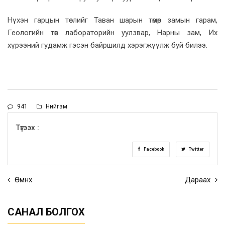
Нүхэн гарцын төслийг Таван шарын төмөр замын гарам,
Геологийн төв лабораторийн уулзвар, Нарны зам, Их
хүрээний гудамж гэсэн байршилд хэрэгжүүлж буй билээ.
941
Нийгэм
Түгээх :
Facebook
Twitter
Өмнөх
Дараах
САНАЛ БОЛГОХ