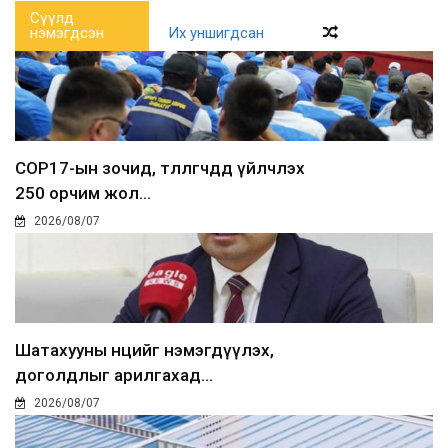
Сүүлд
нэмэгдсэн
Их уншигдсан
COP17-ын зочид, төлөөлөгчдөд үйлчлэх
250 орчим жол...
2026/08/07
Шатахууны нөөцийг нэмэгдүүлэх,
доголдлыг арилгахад...
2026/08/07