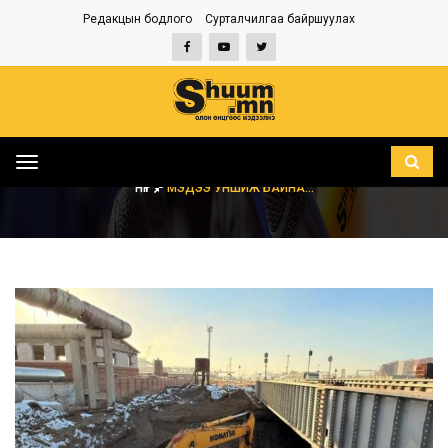
Редакцын бодлого
Сурталчилгаа байршуулах
Toggle
navigation
НҮҮР
МЭДЭЭ УНШИЖ БАЙНА...