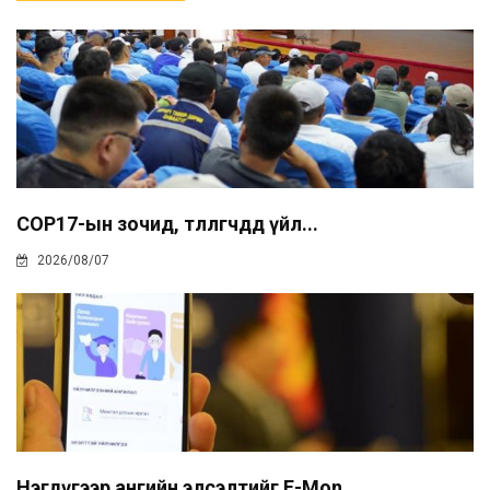
COP17-ын зочид, төлөөлөгчдөд үйл...
2026/08/07
Нэгдүгээр ангийн элсэлтийг E-Mon...