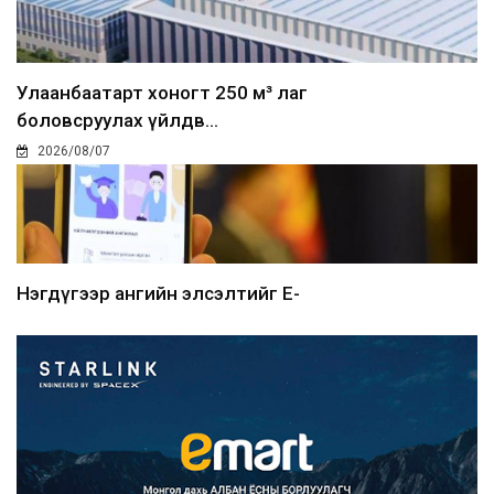
Улаанбаатарт хоногт 250 м³ лаг
боловсруулах үйлдв...
2026/08/07
Нэгдүгээр ангийн элсэлтийг E-
Mongolia-аар зохион б...
2026/08/07
Францад иргэд рүү зөвшөөрөлгүй