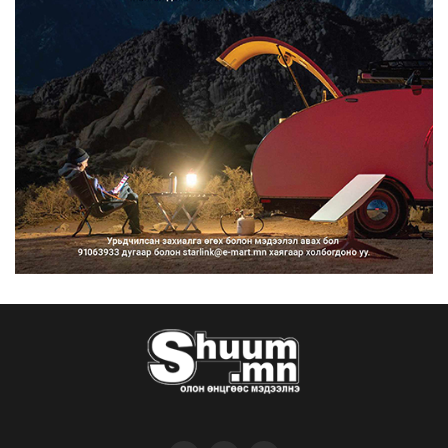
сурталчилгааны дууд...
2026/08/07
Нийтийн тээврийн Ч:19А чиглэлийн
замналд түр хугац...
2026/08/07
Автомашины улсын дугаар сондгой
тоогоор төгссөн бо...
2026/08/07