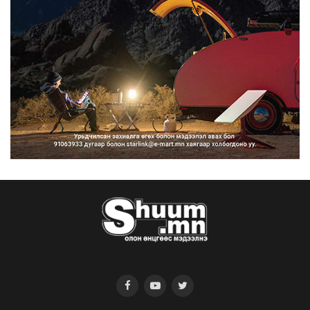
2026/08/07
Нийтийн тээврийн Ч:19А чиглэлийн
замналд түр хугац...
2026/08/07
Автомашины улсын дугаар сондгой
тоогоор төгссөн бо...
2026/08/07