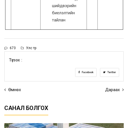
шийдвэрийн
биелэлтийн
тайлан
673
Улс төр
Түгээх :
Facebook
Twitter
Өмнөх
Дараах
САНАЛ БОЛГОХ