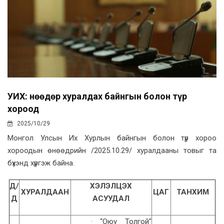
УИХ: Өнөөдөр хуралдах байнгын болон түр
хороод
2025/10/29
Монгол Улсын Их Хурлын байнгын болон түр хороо
хороодын өнөөдрийн /2025.10.29/ хуралдааны товыг та
бүхэнд хүргэж байна.
Д/
ХЭЛЭЛЦЭХ
ХУРАЛДААН
ЦАГ
ТАНХИМ
Д
АСУУДАЛ
· “Оюу Толгой”