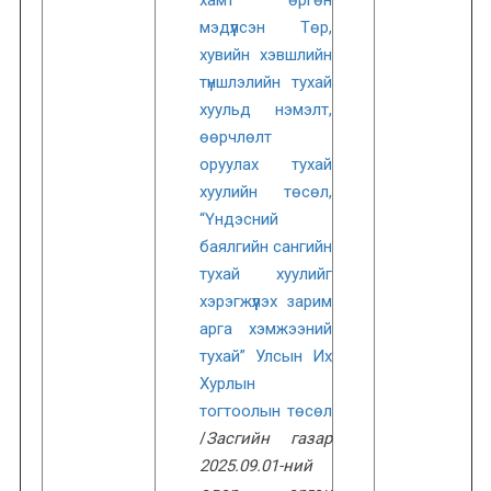
мэдүүлсэн Төр,
хувийн хэвшлийн
түншлэлийн тухай
хуульд нэмэлт,
өөрчлөлт
оруулах тухай
хуулийн төсөл,
“Үндэсний
баялгийн сангийн
тухай хуулийг
хэрэгжүүлэх зарим
арга хэмжээний
тухай” Улсын Их
Хурлын
тогтоолын төсөл
/
Засгийн газар
2025.09.01-ний