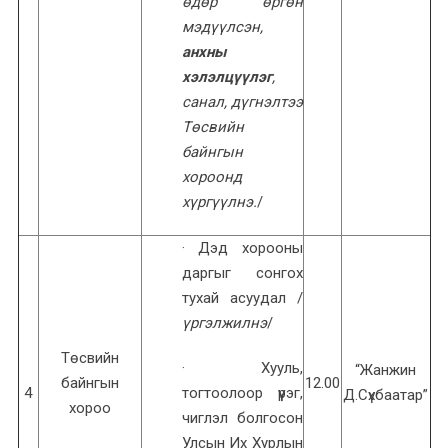
өдөр өргөн
мэдүүлсэн,
анхны
хэлэлцүүлэг
,
санал, дүгнэлтээ
Төсвийн
байнгын
хороонд
хүргүүлнэ.
/
· Дэд хорооны
даргыг сонгох
тухай асуудал /
үргэлжилнэ
/
Төсвийн
· Хууль,
“Жанжин
байнгын
12.00
4
тогтоолоор үүрэг,
Д.Сүхбаатар”
хороо
чиглэл болгосон
Улсын Их Хурлын