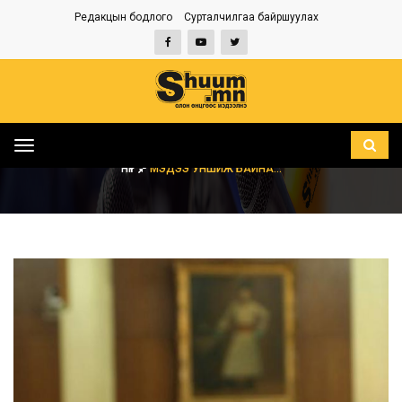
Редакцын бодлого
Сурталчилгаа байршуулах
Toggle
navigation
НҮҮР
МЭДЭЭ УНШИЖ БАЙНА...