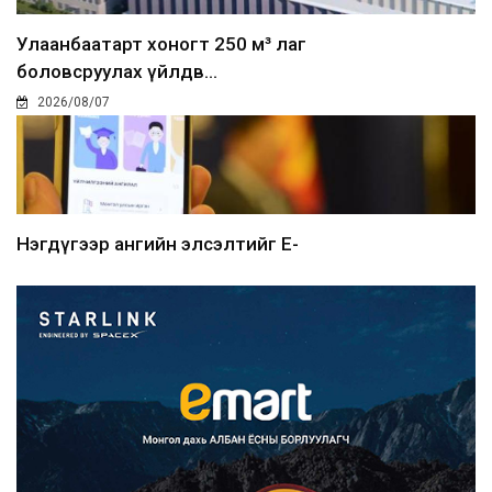
Улаанбаатарт хоногт 250 м³ лаг
боловсруулах үйлдв...
2026/08/07
Нэгдүгээр ангийн элсэлтийг E-
Mongolia-аар зохион б...
2026/08/07
Францад иргэд рүү зөвшөөрөлгүй
сурталчилгааны дууд...