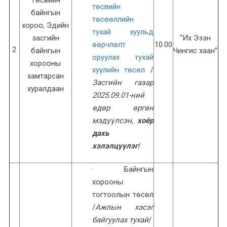
төсвийн
байнгын
төсөөллийн
хороо, Эдийн
тухай хуульд
засгийн
“Их Эзэн
өөрчлөлт
10.00
2
байнгын
Чингис хаан”
оруулах тухай
хорооны
хуулийн төсөл
/
хамтарсан
Засгийн газар
хуралдаан
2025.09.01-ний
өдөр өргөн
мэдүүлсэн,
хоёр
дахь
хэлэлцүүлэг
/
· Байнгын
хорооны
тогтоолын төсөл
/
Ажлын хэсэг
байгуулах тухай
/