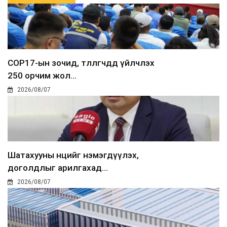
COP17-ын зочид, төлөөлөгчдөд үйлчлэх
250 орчим жол...
2026/08/07
Шатахууны нөөцийг нэмэгдүүлэх,
доголдлыг арилгахад...
2026/08/07