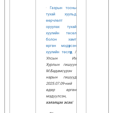
·
Газрын тосны
тухай хуульд
өөрчлөлт
оруулах тухай
хуулийн төсөл
болон хамт
өргөн мэдүүлсэн
хуулийн төслүүд
/
Улсын Их
Хурлын гишүүн
М.Бадамсүрэн
нарын гишүүд
2025.07.09-ний
өдөр өргөн
мэдүүлсэн,
хэлэлцэх эсэх
/