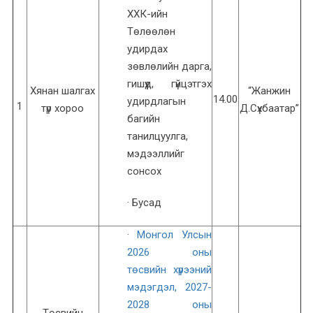
ХХК-ийн
Төлөөлөн
удирдах
зөвлөлийн дарга,
гишүүд, гүйцэтгэх
Хянан шалгах
“Жанжин
14.00
удирдлагын
1
түр хороо
Д.Сүхбаатар”
багийн
танилцуулга,
мэдээллийг
сонсох
· Бусад
·
Монгол Улсын
2026 оны
төсвийн хүрээний
мэдэгдэл, 2027-
2028 оны
Төсвийн