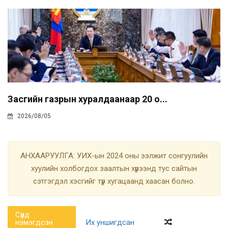
Засгийн газрын хуралдаанаар 20 о...
2026/08/05
АНХААРУУЛГА: УИХ-ын 2024 оны ээлжит сонгуулийн
хуулийн холбогдох заалтын хүрээнд тус сайтын
сэтгэгдэл хэсгийг түр хугацаанд хаасан болно.
Сүүлд
нэмэгдсэн
Их уншигдсан