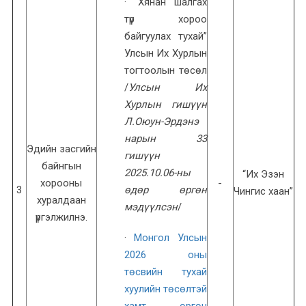
· “Хянан шалгах
түр хороо
байгуулах тухай”
Улсын Их Хурлын
тогтоолын төсөл
/
Улсын Их
Хурлын гишүүн
Л.Оюун-Эрдэнэ
нарын 33
Эдийн засгийн
гишүүн
байнгын
2025.10.06-ны
“Их Эзэн
хорооны
-
3
өдөр өргөн
Чингис хаан”
хуралдаан
мэдүүлсэн
/
үргэлжилнэ.
·
Монгол Улсын
2026 оны
төсвийн тухай
хуулийн төсөлтэй
хамт өргөн