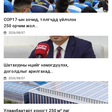
COP17-ын зочид, төлөөлөгчдөд үйлчлэх
250 орчим жол...
2026/08/07
Шатахууны нөөцийг нэмэгдүүлэх,
доголдлыг арилгахад...
2026/08/07
Улаанбаатарт хоногт 250 м³ лаг