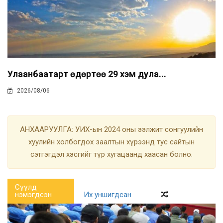
Улаанбаатарт өдөртөө 29 хэм дула...
2026/08/06
АНХААРУУЛГА: УИХ-ын 2024 оны ээлжит сонгуулийн
хуулийн холбогдох заалтын хүрээнд тус сайтын
сэтгэгдэл хэсгийг түр хугацаанд хаасан болно.
Сүүлд
нэмэгдсэн
Их уншигдсан