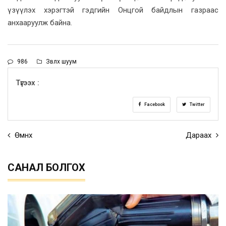
үзүүлэх хэрэгтэй гэдгийн Онцгой байдлын газраас
анхааруулж байна.
986
Зөвлөх шуум
Түгээх :
Facebook
Twitter
Өмнөх
Дараах
САНАЛ БОЛГОХ