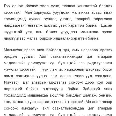
Гэр орноо бэхлэх хоол хүнс, түлшээ хангалттай бэлдэх
хэрэгтэй. Мал хариулах, уруудсан малынхаа араас явах
тохиолдолд дулаан хувцас, уналга, тээврийн хэрэгслээ
найдвартайг нягталж шалгах үзэх хэрэгтэй байна. Цасан
шуургатай үед аль болох уруудсан малынхаа араас
явалгүйгээр малаа ойрхон хашаалах хэрэгтэй байна.
Малынхаа араас явж байгаад төөрөх, амь насаараа эрстэх
эрсдэл үүсдэг. Айл саахалтынхандаа цаг агаарын
мэдээллийг дамжуулж хүн бүл цөөтэй аль өрхдөө тусламж
үзүүлэх хэрэгтэй. Түүнчлэн их хэмжээний цаснаас болж
замд халтиргаа үүснэ, зам даваа гүвээнүүд хаагдана.
Иймээс цаг агаарын мэдээгээ сонсож дээр хол ойр
зорчихгүй байхыг анхааруулж байна. Зайлшгүй явах
тохиолдолд машиныхаа аюулгүй байдлыг шалгаж, бензин,
тос, татлага, хүрз зэргээ авч явах хэрэгтэй. Мөн энэ талаар
сонсож амжаагүй айл саахалтынхандаа цаг агаарын
мэдээллийг дамжуулж хүн бүл цөөтэй аль өрхдөө тусламж