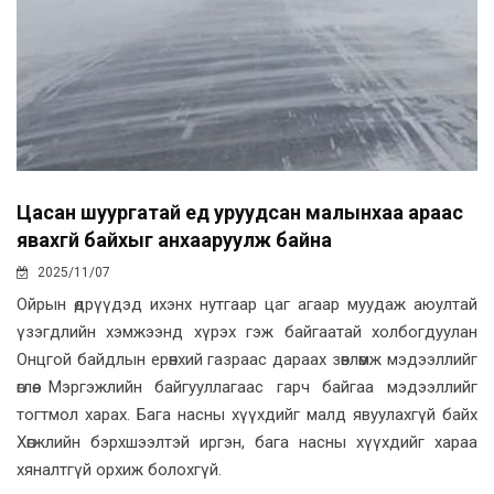
Цасан шуургатай үед уруудсан малынхаа араас
явахгүй байхыг анхааруулж байна
2025/11/07
Ойрын өдрүүдэд ихэнх нутгаар цаг агаар муудаж аюултай
үзэгдлийн хэмжээнд хүрэх гэж байгаатай холбогдуулан
Онцгой байдлын ерөнхий газраас дараах зөвлөмж мэдээллийг
өглөө. Мэргэжлийн байгууллагаас гарч байгаа мэдээллийг
тогтмол харах. Бага насны хүүхдийг малд явуулахгүй байх
Хөгжлийн бэрхшээлтэй иргэн, бага насны хүүхдийг хараа
хяналтгүй орхиж болохгүй.