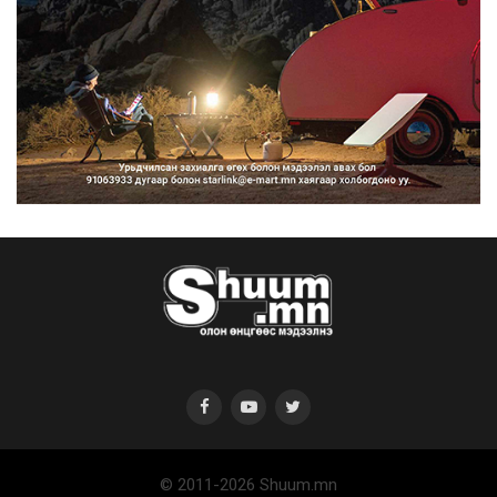
Нийтийн тээврийн Ч:19А чиглэлийн
замналд түр хугац...
2026/08/07
Автомашины улсын дугаар сондгой
тоогоор төгссөн бо...
2026/08/07
© 2011-2026 Shuum.mn