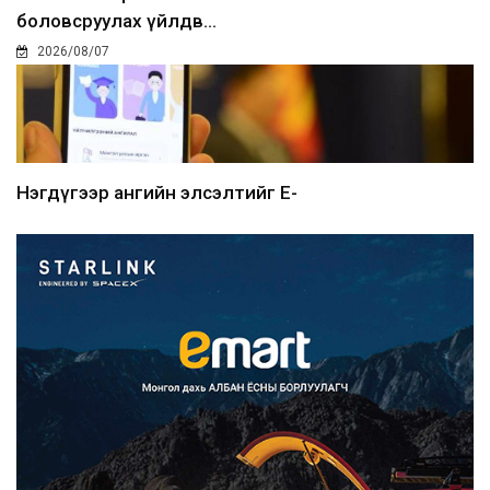
боловсруулах үйлдв...
2026/08/07
Нэгдүгээр ангийн элсэлтийг E-
Mongolia-аар зохион б...
2026/08/07
Францад иргэд рүү зөвшөөрөлгүй
сурталчилгааны дууд...
2026/08/07