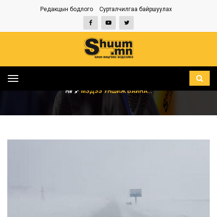
Редакцын бодлого
Сурталчилгаа байршуулах
Toggle
navigation
НҮҮР
МЭДЭЭ УНШИЖ БАЙНА...