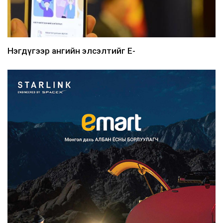
Нэгдүгээр ангийн элсэлтийг E-
Mongolia-аар зохион б...
2026/08/07
Францад иргэд рүү зөвшөөрөлгүй
сурталчилгааны дууд...
2026/08/07