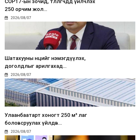
COP17-ын зочид, төлөөлөгчдөд үйлчлэх
250 орчим жол...
2026/08/07
Шатахууны нөөцийг нэмэгдүүлэх,
доголдлыг арилгахад...
2026/08/07
Улаанбаатарт хоногт 250 м³ лаг
боловсруулах үйлдв...
2026/08/07