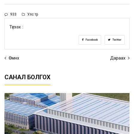
933
Улс төр
Түгээх :
Facebook
Twitter
Өмнөх
Дараах
САНАЛ БОЛГОХ