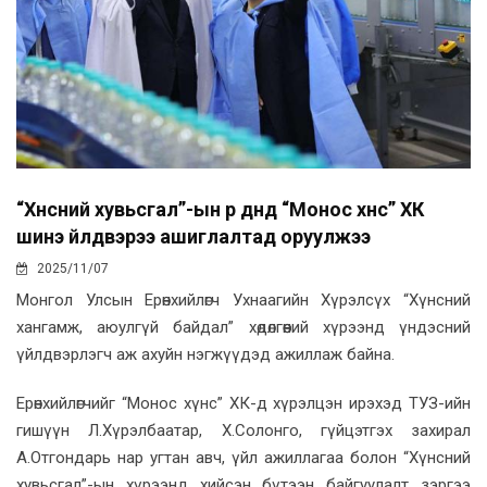
“Хүнсний хувьсгал”-ын үр дүнд “Монос хүнс” ХК
шинэ үйлдвэрээ ашиглалтад оруулжээ
2025/11/07
Монгол Улсын Ерөнхийлөгч Ухнаагийн Хүрэлсүх “Хүнсний
хангамж, аюулгүй байдал” хөдөлгөөний хүрээнд үндэсний
үйлдвэрлэгч аж ахуйн нэгжүүдэд ажиллаж байна.
Ерөнхийлөгчийг “Монос хүнс” ХК-д хүрэлцэн ирэхэд ТУЗ-ийн
гишүүн Л.Хүрэлбаатар, Х.Солонго, гүйцэтгэх захирал
А.Отгондарь нар угтан авч, үйл ажиллагаа болон “Хүнсний
хувьсгал”-ын хүрээнд хийсэн бүтээн байгуулалт зэргээ