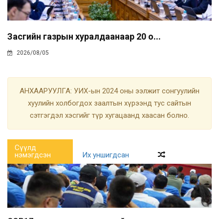
Засгийн газрын хуралдаанаар 20 о...
2026/08/05
АНХААРУУЛГА: УИХ-ын 2024 оны ээлжит сонгуулийн
хуулийн холбогдох заалтын хүрээнд тус сайтын
сэтгэгдэл хэсгийг түр хугацаанд хаасан болно.
Сүүлд
нэмэгдсэн
Их уншигдсан