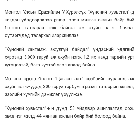
Монгол Улсын Ерөнхийлөгч У.Хүрэлсүх “Хүнсний хувьсгал”-д
нэгдэн үйлдвэрлэлээ өргөтгөж, олон мянган ажлын байр бий
болгон, татвараа төлж байгаа аж ахуйн нэгж, баялаг
бүтээгчдэд талархал илэрхийллээ.
“Хүнсний хангамж, аюулгүй байдал” үндэсний хөдөлгөөний
хүрээнд 3,000 гаруй аж ахуйн нэгж 1.2 их наяд төгрөгийн урт
хугацаатай, бага хүүтэй зээл аваад байна.
Мөн энэ хөдөлгөөн болон “Цагаан алт” хөтөлбөрийн хүрээнд аж
ахуйн нэгжүүдэд 300 гаруй тэрбум төгрөгийн татварын хөнгөлөлт,
зээлийн хүүгийн дэмжлэг үзүүлжээ.
“Хүнсний хувьсгал”-ын дүнд 53 үйлдвэр ашиглалтад орж,
зөвхөн нэг жилд 44 мянган ажлын байр бий болоод байна.