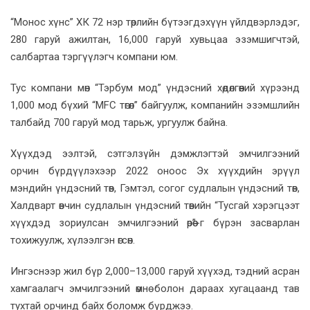
“Монос хүнс” ХК 72 нэр төрлийн бүтээгдэхүүн үйлдвэрлэдэг,
280 гаруй ажилтан, 16,000 гаруй хувьцаа эзэмшигчтэй,
салбартаа тэргүүлэгч компани юм.
Тус компани мөн “Тэрбум мод” үндэсний хөдөлгөөний хүрээнд
1,000 мод бүхий “MFC төгөл” байгуулж, компанийн эзэмшлийн
талбайд 700 гаруй мод тарьж, ургуулж байна.
Хүүхдэд ээлтэй, сэтгэлзүйн дэмжлэгтэй эмчилгээний
орчин бүрдүүлэхээр 2022 оноос Эх хүүхдийн эрүүл
мэндийн үндэсний төв, Гэмтэл, согог судлалын үндэсний төв,
Халдварт өвчин судлалын үндэсний төвийн “Тусгай хэрэгцээт
хүүхдэд зориулсан эмчилгээний өрөө”-г бүрэн засварлан
тохижуулж, хүлээлгэн өгсөн.
Ингэснээр жил бүр 2,000–13,000 гаруй хүүхэд, тэдний асран
хамгаалагч эмчилгээний өмнө болон дараах хугацаанд тав
тухтай орчинд байх боломж бүрджээ.