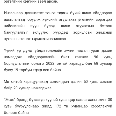
эргэлтийн хөрөнгийн зээл авсан.
Ингэснээр дэвшилтэт тоног төхөөрөмж бүхий шинэ үйлдвэрээ
ашиглалтад оруулж хүнсний агуулахаа өргөтгөхийн зэрэгцээ
нийслэлийн зүүн бүсэд шинэ агуулахын бүтээн
байгуулалтыг эхлүүлж, хүүхдэд зориулсан жимсний
нухашны тоног төхөөрөмжөө шинэчилжээ.
Үүний үр дүнд үйлдвэрлэлийн хүчин чадал гурав дахин
нэмэгдэж, үйлдвэрлэлийн биет хэмжээ 96 хувь,
борлуулалтын орлого 2022 онтой харьцуулбал 68 хувиар
буюу 19 тэрбум төгрөгөөр өссөн байна.
Мөн онтой харьцуулахад ажилчдын цалин 50 хувь, ажлын
байр 20 хувиар нэмэгджээ.
“Экос” брэнд бүтээгдэхүүний хуванцар савлагааны жинг 30
хувь бууруулснаар жилд 172 тн хуванцар хэрэглэхгүй
болсон байна.