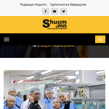
Редакцын бодлого
Сурталчилгаа байршуулах
Toggle
navigation
НҮҮР
МЭДЭЭ УНШИЖ БАЙНА...