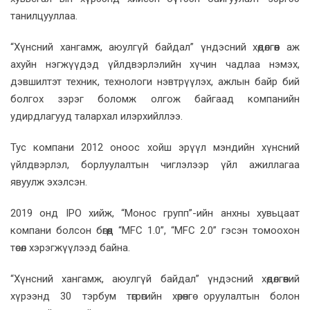
танилцууллаа.
“Хүнсний хангамж, аюулгүй байдал” үндэсний хөдөлгөөн аж
ахуйн нэгжүүдэд үйлдвэрлэлийн хүчин чадлаа нэмэх,
дэвшилтэт техник, технологи нэвтрүүлэх, ажлын байр бий
болгох зэрэг боломж олгож байгаад компанийн
удирдлагууд талархал илэрхийллээ.
Тус компани 2012 оноос хойш эрүүл мэндийн хүнсний
үйлдвэрлэл, борлуулалтын чиглэлээр үйл ажиллагаа
явуулж эхэлсэн.
2019 онд IPO хийж, “Монос групп”-ийн анхны хувьцаат
компани болсон бөгөөд “MFC 1.0”, “MFC 2.0” гэсэн томоохон
төсөл хэрэгжүүлээд байна.
“Хүнсний хангамж, аюулгүй байдал” үндэсний хөдөлгөөний
хүрээнд 30 тэрбум төгрөгийн хөрөнгө оруулалтын болон