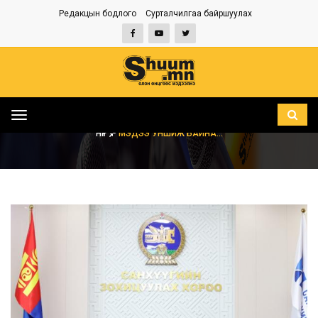
Редакцын бодлого
Сурталчилгаа байршуулах
Toggle
navigation
НҮҮР
МЭДЭЭ УНШИЖ БАЙНА...