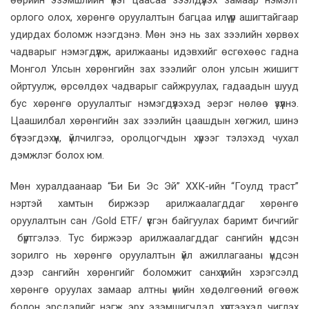
орлого олох, хөрөнгө оруулалтын багцаа илүү үр ашигтайгаар
удирдах боломж нээгдэнэ. Мөн энэ нь зах зээлийн хөрвөх
чадварыг нэмэгдүүлж, арилжааны идэвхийг өсгөхөөс гадна
Монгол Улсын хөрөнгийн зах зээлийг олон улсын жишигт
ойртуулж, өрсөлдөх чадварыг сайжруулах, гадаадын шууд
бус хөрөнгө оруулалтыг нэмэгдүүлэхэд эерэг нөлөө үзүүлнэ.
Цаашилбал хөрөнгийн зах зээлийн цаашдын хөгжил, шинэ
бүтээгдэхүүн, үйлчилгээ, оролцогчдын хүрээг тэлэхэд чухал
дэмжлэг болох юм.
Мөн хуралдаанаар “Би Би Эс Эй” ХХК-ийн “Гоулд траст”
нэртэй хамтын биржээр арилжаалагддаг хөрөнгө
оруулалтын сан /Gold ETF/ үүсгэн байгуулах баримт бичгийг
бүртгэлээ. Тус биржээр арилжаалагддаг сангийн үндсэн
зорилго нь хөрөнгө оруулалтын үйл ажиллагааны үндсэн
дээр сангийн хөрөнгийг боломжит санхүүгийн хэрэгсэлд
хөрөнгө оруулах замаар алтны үнийн хөдөлгөөний өгөөж
болон эрсдэлийг нэгж эрх эзэмшигчдэд хүртээхэд чиглэх