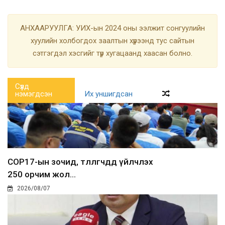
АНХААРУУЛГА: УИХ-ын 2024 оны ээлжит сонгуулийн
хуулийн холбогдох заалтын хүрээнд тус сайтын
сэтгэгдэл хэсгийг түр хугацаанд хаасан болно.
Сүүлд
нэмэгдсэн
Их уншигдсан
COP17-ын зочид, төлөөлөгчдөд үйлчлэх
250 орчим жол...
2026/08/07