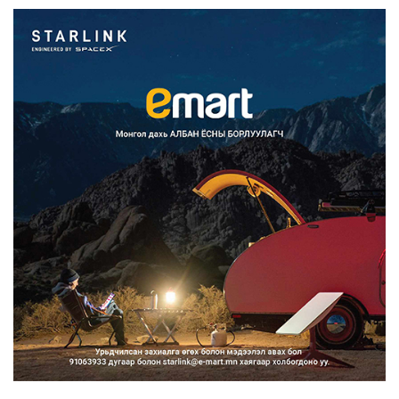
2026/08/07
Францад иргэд рүү зөвшөөрөлгүй
сурталчилгааны дууд...
2026/08/07
Нийтийн тээврийн Ч:19А чиглэлийн
замналд түр хугац...
2026/08/07