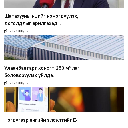
Шатахууны нөөцийг нэмэгдүүлэх,
доголдлыг арилгахад...
2026/08/07
Улаанбаатарт хоногт 250 м³ лаг
боловсруулах үйлдв...
2026/08/07
Нэгдүгээр ангийн элсэлтийг E-
Mongolia-аар зохион б...