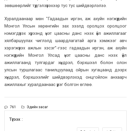
зөвшөөрлийг түдгэлзүүлэхээр тус тус шийдвэрлэлээ.
Хуралдаанаар мөн "Гадаадын иргэн, аж ахуйн нэгжүүдийн
Монгол Улсын хөрөнгийн зах зээлд оролцох оролцоог
нэмэгдүүлэх хүрээнд үнэт цаасны данс нээх үйл ажиллагааг
хялбаршуулах чиглэлд шаардлагатай арга хэмжээг авч
хэрэгжүүлэх ажлын хэсэг”-гээс гадаадын иргэн, аж ахуйн
нэгжүүдийн Монгол Улсад үнэт цаасны данс нээх үйл
ажиллагаанд тулгардаг хүндрэл, бэрхшээл болон олон
улсын туршлагаас танилцуулаад ойрын хугацаанд дээрх
хүндрэл, бэрхшээлийг шийдвэрлэхэд онцгойлон анхаарч
ажиллахыг хуралдаанаас үүрэг болгон өглөө.
761
Эдийн засаг
Түгээх :