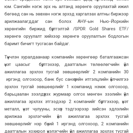
юм. Сангийн нэгж эрх нь алтанд хөрөнгө оруулахтай ижил
бөгөөд сан нь зөвхөн нэгж эрхэд харгалзах алтны биржээр
арилжаалагддаг сан болох АНУ-ын Нью-Йоркийн
хөрөнгийн биржид бүртгэлтэй /SPDR Gold Shares ETF/
хөрөнгө оруулалт хийхээр хөрөнгө оруулалтын бодлогын
баримт бичигт тусгасан байдаг.
Түүнчлэн хуралдаанаар компанийн хөрөнгөөр баталгаажсан
үнэт цаасыг бүртгэхээр, даатгалын төлөөлөгчийн үйл
ажиллагаа эрхлэх тусгай зөвшөөрлийг 2 компанийн 30
иргэнд олгохоор, банк бус санхүүгийн итгэлцлийн үйлчилгээ
эрхлэх тусгай зөвшөөрлийг 1 компанид нэмж олгохоор,
барьцаалан зээлдүүлэх журмаар олгох мөнгөн зээлийн үйл
ажиллагаа эрхлэх этгээдээр 2 компанийг бүртгэхээр, үнэт
металл, үнэт чулууны, эсхүл тэдгээрээр хийсэн эдлэлийн
арилжаа эрхлэгчийн үйл ажиллагаа эрхлэх тусгай
зөвшөөрлийг нэр бүхий 1 иргэнд олгохоор, 2 компанийн
даатгалын хохирол үнэлэгчийн үйл ажиллагаа эрхлэх тусгай