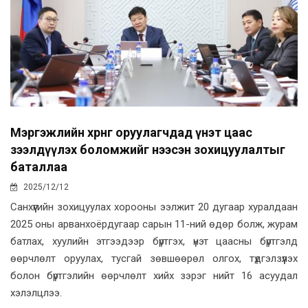
Мэргэжлийн хөрөнгө оруулагчдад үнэт цаас
зээлдүүлэх боломжийг нээсэн зохицуулалтыг
баталлаа
2025/12/12
Санхүүгийн зохицуулах хорооны ээлжит 20 дугаар хуралдаан
2025 оны арванхоёрдугаар сарын 11-ний өдөр болж, журам
батлах, хуулийн этгээдээр бүртгэх, үнэт цаасны бүртгэлд
өөрчлөлт оруулах, тусгай зөвшөөрөл олгох, түдгэлзүүлэх
болон бүртгэлийн өөрчлөлт хийх зэрэг нийт 16 асуудал
хэлэлцлээ.