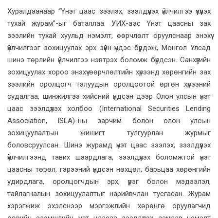
Хуралдаанаар “Үнэт цаас зээлэх, зээлдүүлэх үйлчилгээ үзүүлэх
тухай журам”-ыг баталлаа. УИХ-аас Үнэт цаасны зах
зээлийн тухай хуульд нэмэлт, өөрчлөлт оруулснаар энэхүү
үйлчилгээг зохицуулах эрх зүйн үндэс бүрдэж, Монгол Улсад
шинэ төрлийн үйлчилгээ нэвтрэх боломж бүрдсэн. Санхүүгийн
зохицуулах хороо энэхүү өөрчлөлтийн хүрээнд хөрөнгийн зах
зээлийн оролцогч талуудын оролцоотой өргөн хүрээний
судалгаа, шинжилгээ хийсний үндсэн дээр Олон улсын үнэт
цаас зээлдүүлэх холбоо (International Securities Lending
Association, ISLA)-ны зарчим болон олон улсын
зохицуулалтын жишигт тулгуурлан журмыг
боловсруулсан. Шинэ журамд үнэт цаас зээлэх, зээлдүүлэх
үйлчилгээнд тавих шаардлага, зээлдүүлэх боломжтой үнэт
цаасны төрөл, гэрээний үндсэн нөхцөл, барьцаа хөрөнгийн
удирдлага, оролцогчдын эрх, үүрэг болон мэдээлэл,
тайлагналын зохицуулалтыг нарийвчлан тусгасан. Журам
хэрэгжиж эхэлснээр мэргэжлийн хөрөнгө оруулагчид
өөрийн эзэмшлийн үнэт цаасаа зээлдүүлэх замаар нэмэлт